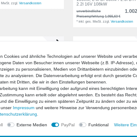
. MwSt.
zzgl.
Versandkosten
2.2l 16V 108kW
1.002
unverbindliche
Preisempfehlung 1.055,63 €
*
inkl. ges. MwSt.
zzgl.
Versandkosten
n Cookies und ähnliche Technologien auf unserer Website und verarbe
gene Daten von Besucher:innen unserer Webseite (z.B. IP-Adresse), 
nzeigen zu personalisieren, Medien von Drittanbietern einzubinden oder
e zu analysieren. Die Datenverarbeitung erfolgt erst durch gesetzte C
Daten mit Dritten, die wir in den Einstellungen benennen.
rbeitung kann mit Einwilligung oder aufgrund eines berechtigten Inter
 Zustimmung kann erteilt oder abgelehnt werden. Es besteht das Recht,
 und die Einwilligung zu einem späteren Zeitpunkt zu ändern oder zu wi
 unser
Impressum
und weitere Hinweise zur Verwendung personenbez
ten­schutz­erklärung
.
ch Motorsport Gr.A Anlage mittig
Friedrich Motorsport Gr.A Anlag
ll
Externe Medien
PayPal
Funktional
Weitere Ein
l Astra G, 1.6l 16V 76kW / 1.8l
für Opel Astra G, 1.6l 55/62kW /
92kW / 2.2l 16V 108kW / 2.2l
16V 74/76kW / 1.7l TD 50kW / 