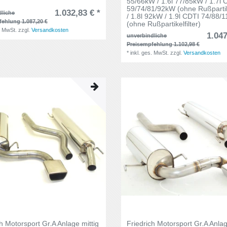
55/66kW / 1.6l 77/85kW / 1.7l 
59/74/81/92kW (ohne Rußpartike
1.032,83 € *
dliche
/ 1.8l 92kW / 1.9l CDTI 74/88/
fehlung 1.087,20 €
(ohne Rußpartikelfilter)
. MwSt.
zzgl.
Versandkosten
1.047
unverbindliche
Preisempfehlung 1.102,98 €
*
inkl. ges. MwSt.
zzgl.
Versandkosten
ch Motorsport Gr.A Anlage mittig
Friedrich Motorsport Gr.A Anlag