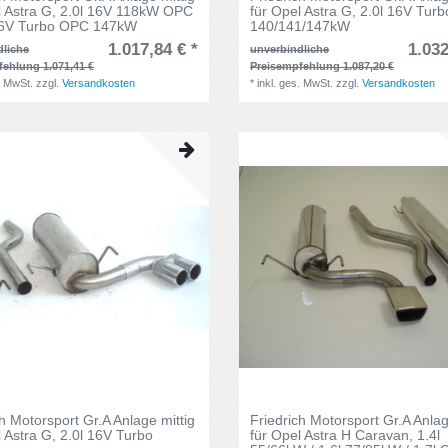
l Astra G, 2.0l 16V 118kW OPC
für Opel Astra G, 2.0l 16V Turb
 16V Turbo OPC 147kW
140/141/147kW
1.017,84 € *
1.032
dliche
unverbindliche
fehlung 1.071,41 €
Preisempfehlung 1.087,20 €
. MwSt.
zzgl.
Versandkosten
*
inkl. ges. MwSt.
zzgl.
Versandkosten
ch Motorsport Gr.A Anlage mittig
Friedrich Motorsport Gr.A Anlag
l Astra G, 2.0l 16V Turbo
für Opel Astra H Caravan, 1.4l