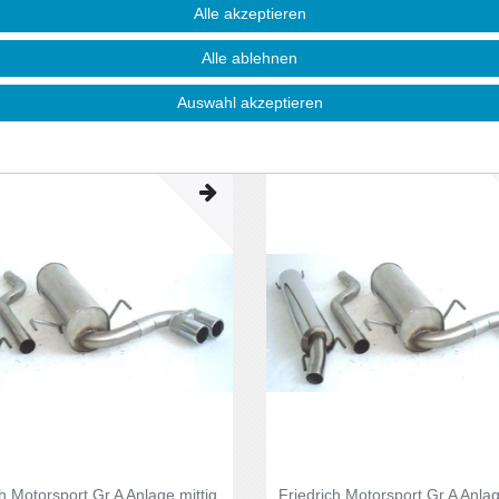
kW
55kW / 1.7l CDTI 59kW / 1.8l 
Alle akzeptieren
85/92kW / 2.0l 16V 100kW, 2.0l
1.002,85 € *
dliche
60kW / 2.0l DTI 74kW / 2.2l 16
fehlung 1.055,63 €
108kW / 2.2l DTI 92kW
Alle ablehnen
. MwSt.
zzgl.
Versandkosten
1.002
unverbindliche
Preisempfehlung 1.055,63 €
Auswahl akzeptieren
*
inkl. ges. MwSt.
zzgl.
Versandkosten
ch Motorsport Gr.A Anlage mittig
Friedrich Motorsport Gr.A Anlag