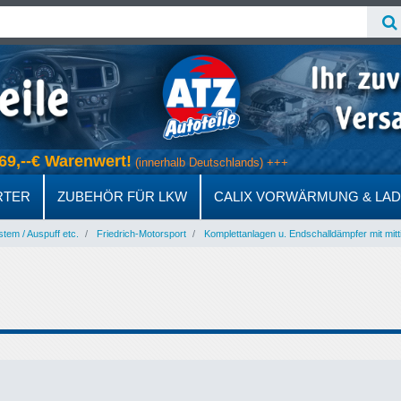
ab 69,--€ Warenwert!
(innerhalb Deutschlands) +++
RTER
ZUBEHÖR FÜR LKW
CALIX VORWÄRMUNG & LA
em / Auspuff etc.
Friedrich-Motorsport
Komplettanlagen u. Endschalldämpfer mit mitt