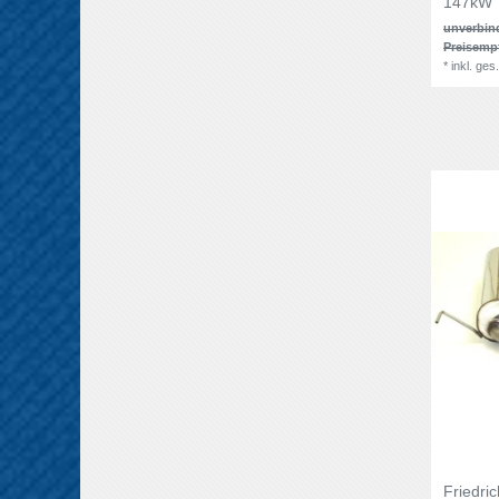
147kW
unverbin
Preisemp
*
inkl. ges
Friedri