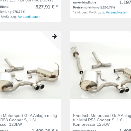
kW / 1.9l TDI 66/74/81/96kW
1.197
unverbindliche
927,91 € *
dliche
Preisempfehlung 1.260,77 €
fehlung 976,74 €
*
inkl. ges. MwSt.
zzgl.
Versandkosten
. MwSt.
zzgl.
Versandkosten
ch Motorsport Gr.A Anlage mittig
Friedrich Motorsport Gr.A Anlag
i R53 Cooper S, 1.6l
für Mini R53 Cooper S, 1.6l
ssor 120kW
Kompressor 125kW
dliche
unverbindliche