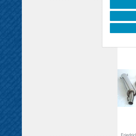
DTI 92
unverbin
Preisemp
*
inkl. ges
Friedri