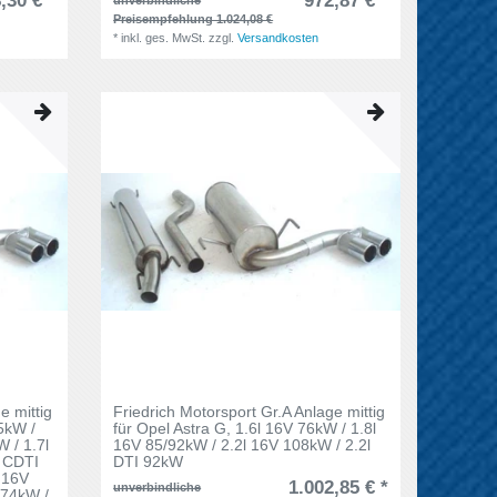
,30 € *
972,87 € *
Preisempfehlung 1.024,08 €
*
inkl. ges. MwSt.
zzgl.
Versandkosten
e mittig
Friedrich Motorsport Gr.A Anlage mittig
55kW /
für Opel Astra G, 1.6l 16V 76kW / 1.8l
 / 1.7l
16V 85/92kW / 2.2l 16V 108kW / 2.2l
l CDTI
DTI 92kW
 16V
1.002,85 € *
unverbindliche
 74kW /