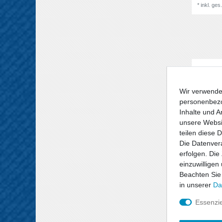
*
inkl. ges
Wir verwende
personenbezo
Inhalte und A
unsere Websit
teilen diese 
Die Datenvera
erfolgen. Die
einzuwilligen
Beachten Sie
in unserer
Da
Friedri
Essenzie
für Ope
16V 85/