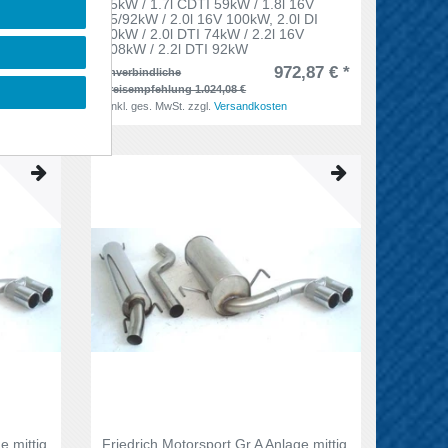
16V
55kW / 1.7l CDTI 59kW / 1.8l 16V
 DI
85/92kW / 2.0l 16V 100kW, 2.0l DI
V
60kW / 2.0l DTI 74kW / 2.2l 16V
108kW / 2.2l DTI 92kW
,85 € *
972,87 € *
unverbindliche
Preisempfehlung 1.024,08 €
*
inkl. ges. MwSt.
zzgl.
Versandkosten
e mittig
Friedrich Motorsport Gr.A Anlage mittig