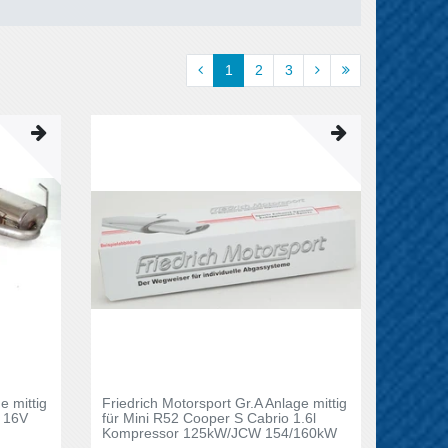
1
2
3
e mittig
Friedrich Motorsport Gr.A Anlage mittig
l 16V
für Mini R52 Cooper S Cabrio 1.6l
Kompressor 125kW/JCW 154/160kW