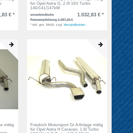
o
für Opel Astra G, 2.0l 16V Turbo
140/141/147kW
,83 € *
1.032,83 € *
unverbindliche
Preisempfehlung 1.087,20 €
*
inkl. ges. MwSt.
zzgl.
Versandkosten
e mittig
Friedrich Motorsport Gr.A Anlage mittig
für Opel Astra H Caravan, 1.6l Turbo