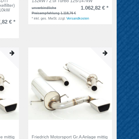
CDTI
132kW / 2.0l Turbo 125/147kW
lfilter)
1.062,82 € *
unverbindliche
110kW
Preisempfehlung 1.118,76 €
*
inkl. ges. MwSt.
zzgl.
Versandkosten
,82 € *
e mittig
Friedrich Motorsport Gr.A Anlage mittig