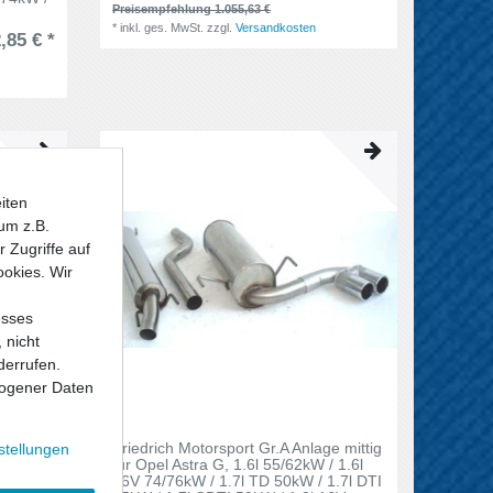
Preisempfehlung 1.055,63 €
*
inkl. ges. MwSt.
zzgl.
Versandkosten
,85 € *
iten
um z.B.
 Zugriffe auf
ookies. Wir
esses
 nicht
derrufen.
ogener Daten
e mittig
Friedrich Motorsport Gr.A Anlage mittig
stellungen
 1.6l
für Opel Astra G, 1.6l 55/62kW / 1.6l
1.7l DTI
16V 74/76kW / 1.7l TD 50kW / 1.7l DTI