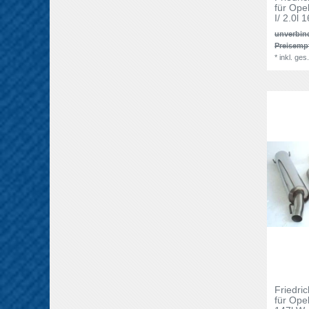
für Ope
I/ 2.0l
unverbin
Preisemp
*
inkl. ges
Friedri
für Ope