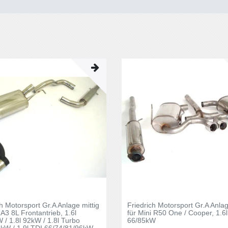
ch Motorsport Gr.A Anlage mittig
Friedrich Motorsport Gr.A Anlag
 A3 8L Frontantrieb, 1.6l
für Mini R50 One / Cooper, 1.6
 / 1.8l 92kW / 1.8l Turbo
66/85kW