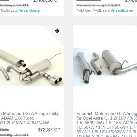
1.408,30 € *
1.408
fehlung 1.482,43 €
Preisempfehlung 1.482,43 €
. MwSt.
zzgl.
Versandkosten
*
inkl. ges. MwSt.
zzgl.
Versandkosten
ch Motorsport Gr.A Anlage mittig
Friedrich Motorsport Gr.A Anlag
l ADAM 1.0l Turbo
für Opel Astra G, 1.2l 16V 48/
/1.2l 51kW/1.4l 64/74kW
1.6l 55/62kW / 1.6l 16V 74/76kW
TD 50kW / 1.7l DTI 55kW / 1.7
972,87 € *
dliche
59kW / 1.8l 16V 85/92kW / 2.0l
fehlung 1.024,08 €
100kW, 2.0l DI 60kW / 2.0l DTI