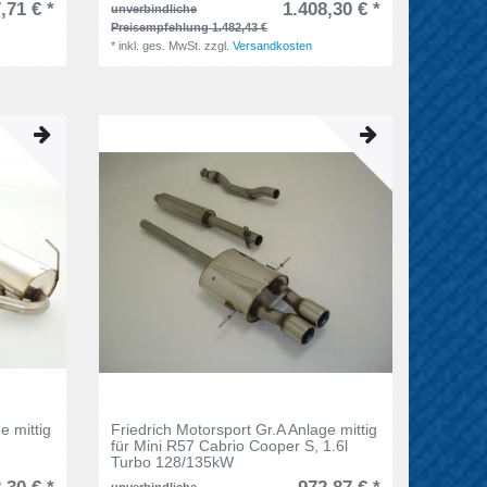
,71 € *
1.408,30 € *
unverbindliche
Preisempfehlung 1.482,43 €
*
inkl. ges. MwSt.
zzgl.
Versandkosten
e mittig
Friedrich Motorsport Gr.A Anlage mittig
für Mini R57 Cabrio Cooper S, 1.6l
Turbo 128/135kW
unverbindliche