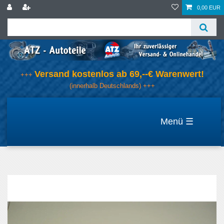
0,00 EUR
Versand kostenlos ab 69,--€ Warenwert!
+++
(innerhalb Deutschlands) +++
☰