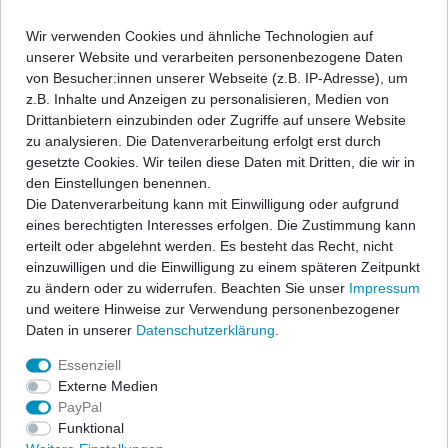
sich ein geringerer Abgasgegendruck und damit wird wiederum
ein Zuwachs an Leistung und Drehmoment erreicht. Im Vergleich
Wir verwenden Cookies und ähnliche Technologien auf
zum Serienauspuff entsteht außerdem ein dumpferes und
unserer Website und verarbeiten personenbezogene Daten
kraftvolleres Abgasklangbild.
von Besucher:innen unserer Webseite (z.B. IP-Adresse), um
z.B. Inhalte und Anzeigen zu personalisieren, Medien von
Zur individuellen Gestaltung des Fahrzeughecks kann zwischen
Drittanbietern einzubinden oder Zugriffe auf unsere Website
vielen unterschiedlichen Endrohrvarianten frei gewählt werden.
zu analysieren. Die Datenverarbeitung erfolgt erst durch
Siehe Bild.
gesetzte Cookies. Wir teilen diese Daten mit Dritten, die wir in
Durch die Auswahl vieler individuell einsetzbarer Endrohre ist eine
den Einstellungen benennen.
Lagerhaltung nicht möglich. Die Modifizierung des
Die Datenverarbeitung kann mit Einwilligung oder aufgrund
Endschalldämpfers wird daher erst nach Bestelleingang in den
eines berechtigten Interesses erfolgen. Die Zustimmung kann
laufenden Produktionsablauf eingeplant. Die gewünschten
erteilt oder abgelehnt werden. Es besteht das Recht, nicht
Endrohre werden dann erst am Schalldämpfer angeschweißt.
einzuwilligen und die Einwilligung zu einem späteren Zeitpunkt
Dieser Prozess benötigt einiges an Zeit, daher ist hier eine
zu ändern oder zu widerrufen. Beachten Sie unser
Impressum
verlängerte Bearbeitungs- u. Lieferzeit angegeben.
und weitere Hinweise zur Verwendung personenbezogener
Daten in unserer
Daten­schutz­erklärung
.
Essenziell
Externe Medien
PayPal
Funktional