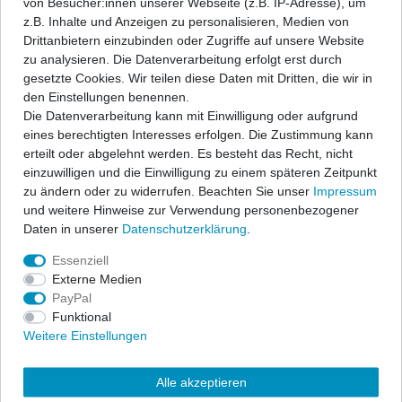
von Besucher:innen unserer Webseite (z.B. IP-Adresse), um
z.B. Inhalte und Anzeigen zu personalisieren, Medien von
Durch die Auswahl vieler individuell einsetzbarer Endrohre ist eine
Drittanbietern einzubinden oder Zugriffe auf unsere Website
Lagerhaltung nicht möglich. Die Modifizierung des
zu analysieren. Die Datenverarbeitung erfolgt erst durch
Endschalldämpfers wird daher erst nach Bestelleingang in den
gesetzte Cookies. Wir teilen diese Daten mit Dritten, die wir in
laufenden Produktionsablauf eingeplant. Die gewünschten
den Einstellungen benennen.
Endrohre werden dann erst am Schalldämpfer angeschweißt.
Die Datenverarbeitung kann mit Einwilligung oder aufgrund
Dieser Prozess benötigt einiges an Zeit, daher ist hier eine
eines berechtigten Interesses erfolgen. Die Zustimmung kann
verlängerte Bearbeitungs- u. Lieferzeit angegeben.
erteilt oder abgelehnt werden. Es besteht das Recht, nicht
einzuwilligen und die Einwilligung zu einem späteren Zeitpunkt
zu ändern oder zu widerrufen. Beachten Sie unser
Impressum
und weitere Hinweise zur Verwendung personenbezogener
Daten in unserer
Daten­schutz­erklärung
.
Essenziell
Externe Medien
PayPal
Funktional
Weitere Einstellungen
Alle akzeptieren