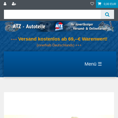
0,00 EUR
Versand kostenlos ab 69,--€ Warenwert!
+++
(innerhalb Deutschlands) +++
☰