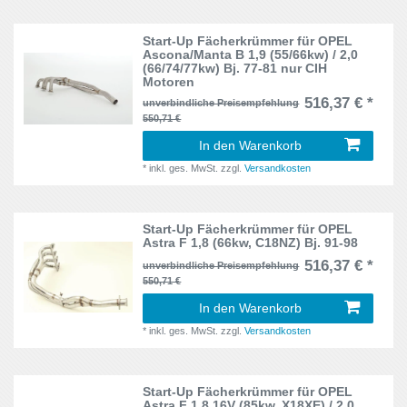
Syncro
1
Corsa A
4
Start-Up Fächerkrümmer für OPEL
Ascona/Manta B 1,9 (55/66kw) / 2,0
W124
13
(66/74/77kw) Bj. 77-81 nur CIH
Corsa B
5
Motoren
W201
2
516,37 € *
unverbindliche Preisempfehlung
E-Klasse
13
550,71 €
W202
2
In den Warenkorb
Escort
9
*
inkl. ges. MwSt.
zzgl.
Versandkosten
Fiesta
5
Focus I
Start-Up Fächerkrümmer für OPEL
3
Astra F 1,8 (66kw, C18NZ) Bj. 91-98
516,37 € *
Focus II
unverbindliche Preisempfehlung
2
550,71 €
Golf I
7
In den Warenkorb
*
inkl. ges. MwSt.
zzgl.
Versandkosten
Golf II
10
Golf III
15
Start-Up Fächerkrümmer für OPEL
Astra F 1,8 16V (85kw, X18XE) / 2,0