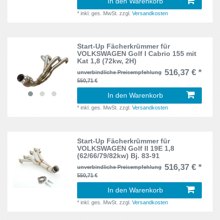
In den Warenkorb
*
inkl. ges. MwSt.
zzgl.
Versandkosten
Samurai
1
Saxo
8
Start-Up Fächerkrümmer für
VOLKSWAGEN Golf I Cabrio 155 mit
Kat 1,8 (72kw, 2H)
Scirocco I
3
516,37 € *
unverbindliche Preisempfehlung
550,71 €
Sport
4
In den Warenkorb
Swift
1
*
inkl. ges. MwSt.
zzgl.
Versandkosten
Tigra
2
Start-Up Fächerkrümmer für
Toledo
9
VOLKSWAGEN Golf II 19E 1,8
(62/66/79/82kw) Bj. 83-91
TT
1
516,37 € *
unverbindliche Preisempfehlung
550,71 €
Vectra A
2
In den Warenkorb
*
inkl. ges. MwSt.
zzgl.
Versandkosten
Vitara
1