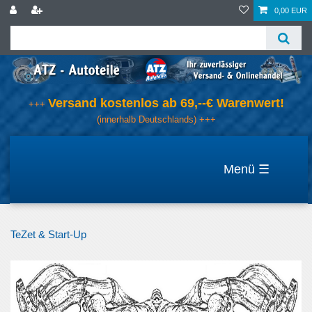
0,00 EUR
Versand kostenlos ab 69,--€ Warenwert!
+++
(innerhalb Deutschlands) +++
☰
TeZet & Start-Up