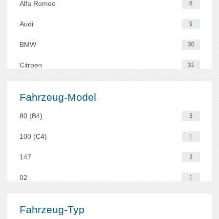
Alfa Romeo
8
Audi
9
BMW
30
Citroen
31
Ford
19
Fahrzeug-Model
Honda
11
80 (B4)
3
Hyundai
7
100 (C4)
1
Lada
1
147
3
Mazda
3
02
1
Mercedes-Benz
17
3
1
Fahrzeug-Typ
Mitsubishi
2
80
3