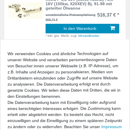
Golf IV
16V (100kw, X20XEV) Bj. 91-98 mit
5
geteilter Ölwanne
516,37 € *
unverbindliche Preisempfehlung
GT
5
550,71 €
GTV
In den Warenkorb
1
*
inkl. ges. MwSt.
zzgl.
Versandkosten
Ibiza
20
Impreza
8
Wir verwenden Cookies und ähnliche Technologien auf
Start-Up Fächerkrümmer für
unserer Website und verarbeiten personenbezogene Daten
VOLKSWAGEN Corrado 53i 1,8 G60
(118kw) Bj. 88-94
Jetta
3
von Besucher:innen unserer Webseite (z.B. IP-Adresse), um
516,37 € *
unverbindliche Preisempfehlung
z.B. Inhalte und Anzeigen zu personalisieren, Medien von
550,71 €
Kadett E
7
Drittanbietern einzubinden oder Zugriffe auf unsere Website
zu analysieren. Die Datenverarbeitung erfolgt erst durch
In den Warenkorb
Leon
1
gesetzte Cookies. Wir teilen diese Daten mit Dritten, die wir in
*
inkl. ges. MwSt.
zzgl.
Versandkosten
den Einstellungen benennen.
Malaga
2
Die Datenverarbeitung kann mit Einwilligung oder aufgrund
eines berechtigten Interesses erfolgen. Die Zustimmung kann
Start-Up Fächerkrümmer für
Manta B
1
erteilt oder abgelehnt werden. Es besteht das Recht, nicht
VOLKSWAGEN Corrado 53i 1,8/2,0
16V (100kw) Bj. 88-94
einzuwilligen und die Einwilligung zu einem späteren Zeitpunkt
Megane
6
516,37 € *
zu ändern oder zu widerrufen. Beachten Sie unser
Impressum
unverbindliche Preisempfehlung