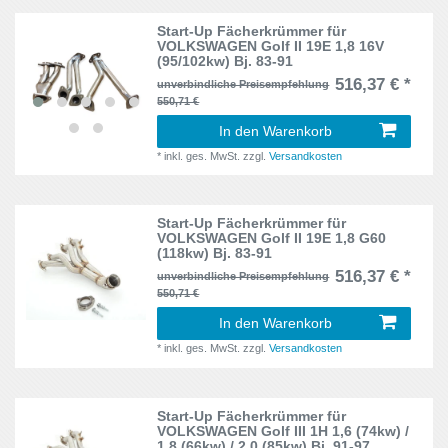
Xsara
5
Start-Up Fächerkrümmer für
VOLKSWAGEN Golf II 19E 1,8 16V
ZX
2
(95/102kw) Bj. 83-91
516,37 € *
unverbindliche Preisempfehlung
550,71 €
In den Warenkorb
*
inkl. ges. MwSt.
zzgl.
Versandkosten
Start-Up Fächerkrümmer für
VOLKSWAGEN Golf II 19E 1,8 G60
(118kw) Bj. 83-91
516,37 € *
unverbindliche Preisempfehlung
550,71 €
In den Warenkorb
*
inkl. ges. MwSt.
zzgl.
Versandkosten
Start-Up Fächerkrümmer für
VOLKSWAGEN Golf III 1H 1,6 (74kw) /
1,8 (66kw) / 2,0 (85kw) Bj. 91-97