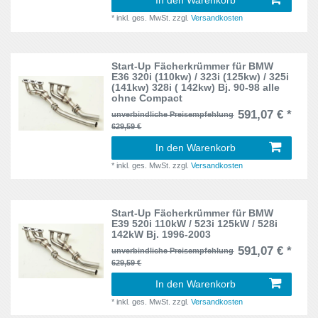
In den Warenkorb
E36
7
C-Klasse
*
inkl. ges. MwSt.
zzgl.
Versandkosten
2
E36 Compact
3
C1
1
E39
1
Start-Up Fächerkrümmer für BMW
E36 320i (110kw) / 323i (125kw) / 325i
C2
4
(141kw) 328i ( 142kw) Bj. 90-98 alle
E46
4
ohne Compact
C3
1
591,07 € *
unverbindliche Preisempfehlung
GTI
4
629,59 €
Calibra
4
In den Warenkorb
M3
2
*
inkl. ges. MwSt.
zzgl.
Versandkosten
Celica
1
NB
1
Civic
10
NC
Start-Up Fächerkrümmer für BMW
2
E39 520i 110kW / 523i 125kW / 528i
Clio
6
142kW Bj. 1996-2003
R32
1
591,07 € *
unverbindliche Preisempfehlung
Clio II
3
629,59 €
RS
2
In den Warenkorb
Cordoba
18
SJ
2
*
inkl. ges. MwSt.
zzgl.
Versandkosten
Corrado
5