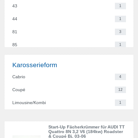
43
1
Nissan
1
100
1
44
1
Opel
47
106
15
81
3
Peugeot
49
107
1
85
1
Porsche
6
205
10
89
2
Renault
33
Karosserieform
206
6
996
1
Rover
2
Cabrio
4
207
4
19E
6
Seat
55
Coupé
12
306
7
1H
2
Subaru
8
Limousine/Kombi
1
307
1
32B
1
Suzuki
5
309
4
35i
7
Toyota
2
Start-Up Fächerkrümmer für AUDI TT
911
1
Quattro 8N 3,2 V6 (184kw) Roadster
53i
1
VW
& Coupé Bj. 03-06
79