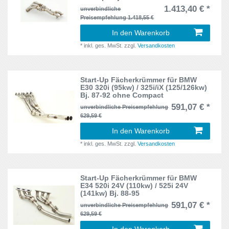
924
1
1.413,40 € *
unverbindliche
6N
1
Preisempfehlung 1.418,55 €
100 / 200
1
In den Warenkorb
6N, 6N2
1
*
inkl. ges. MwSt.
zzgl.
Versandkosten
A3
3
86C
1
A4
1
Start-Up Fächerkrümmer für BMW
8N
1
E30 320i (95kw) / 325i/iX (125/126kw)
Arosa
1
Bj. 87-92 ohne Compact
C4
1
591,07 € *
unverbindliche Preisempfehlung
Ascona
1
629,59 €
Cupra
1
In den Warenkorb
Astra F
13
*
inkl. ges. MwSt.
zzgl.
Versandkosten
E10
1
Astra G
7
E21
1
Start-Up Fächerkrümmer für BMW
AX
8
E34 520i 24V (110kw) / 525i 24V
E30
8
(141kw) Bj. 88-95
Aygo
1
591,07 € *
unverbindliche Preisempfehlung
E34
5
629,59 €
Boxster
2