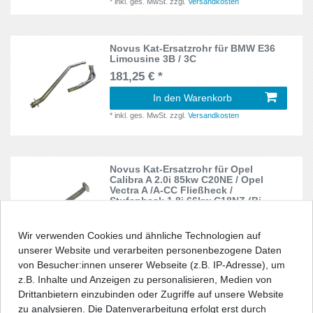
*
inkl. ges. MwSt.
zzgl.
Versandkosten
Vento
8
DE
6
E
Novus Kat-Ersatzrohr für BMW E36
2
Limousine 3B / 3C
181,25 € *
E36
2
In den Warenkorb
E46
2
*
inkl. ges. MwSt.
zzgl.
Versandkosten
F
1
G
1
Novus Kat-Ersatzrohr für Opel
Calibra A 2.0i 85kw C20NE / Opel
Vectra A /A-CC Fließheck /
GTI
5
Stufenheck 1.8i 66kw C18NZ (Bj.
05/1990-09/1995) / 2.0i 85kw C20NE
(Bj. 10/1988-09/1995)
JA8
1
Wir verwenden Cookies und ähnliche Technologien auf
80,00 € *
unserer Website und verarbeiten personenbezogene Daten
OPC
4
In den Warenkorb
von Besucher:innen unserer Webseite (z.B. IP-Adresse), um
*
inkl. ges. MwSt.
zzgl.
Versandkosten
z.B. Inhalte und Anzeigen zu personalisieren, Medien von
R50
1
Drittanbietern einzubinden oder Zugriffe auf unsere Website
zu analysieren. Die Datenverarbeitung erfolgt erst durch
R50/R52/R53
1