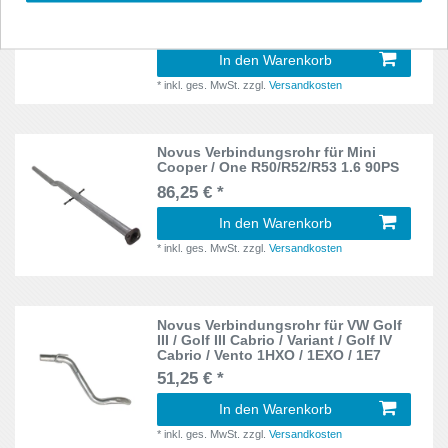
1EXO
W201
1
80,00 € *
W202
1
In den Warenkorb
*
inkl. ges. MwSt.
zzgl.
Versandkosten
W208
1
Novus Verbindungsrohr für Mini
Cooper / One R50/R52/R53 1.6 90PS
86,25 € *
In den Warenkorb
*
inkl. ges. MwSt.
zzgl.
Versandkosten
Novus Verbindungsrohr für VW Golf
III / Golf III Cabrio / Variant / Golf IV
Cabrio / Vento 1HXO / 1EXO / 1E7
51,25 € *
In den Warenkorb
*
inkl. ges. MwSt.
zzgl.
Versandkosten