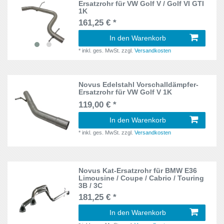
Ersatzrohr für VW Golf V / Golf VI GTI
A
1
1K
Octavia
3
161,25 € *
Avant
2
Passat
In den Warenkorb
6
B6
1
*
inkl. ges. MwSt.
zzgl.
Versandkosten
Polo
1
B4
1
Polo II
1
Novus Edelstahl Vorschalldämpfer-
B7
1
Ersatzrohr für VW Golf V 1K
Polo III
1
119,00 € *
C
1
In den Warenkorb
Polo IV
2
Caravan
1
*
inkl. ges. MwSt.
zzgl.
Versandkosten
Roadster
1
CC
2
Toledo
8
Novus Kat-Ersatzrohr für BMW E36
Cupra
1
Limousine / Coupe / Cabrio / Touring
TT
3B / 3C
1
D
2
181,25 € *
Vectra A
1
In den Warenkorb
DA_
1