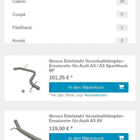
Cabrio
20
Calibra
1
1L
5
Coupé
5
Clio IV
1
1M
3
Fließheck
2
CLK
1
1P
2
Kombi
3
Cooper
1
1U
3
Limousine
18
Corrado
4
1E7
Novus Edelstahl Vorschalldämpfer-
4
Ersatzrohr für Audi A3 / A3 Sportback
Corsa D
2
8P
35i
3
161,25 € *
Corsa E
2
3B
In den Warenkorb
2
Fabia
1
*
inkl. ges. MwSt.
zzgl.
Versandkosten
3C
2
Fiesta VII
1
5C
1
Novus Edelstahl Vorschalldämpfer-
Focus III
1
Ersatzrohr für Audi A3 8V
53i
4
119,00 € *
Golf I
1
In den Warenkorb
5J
1