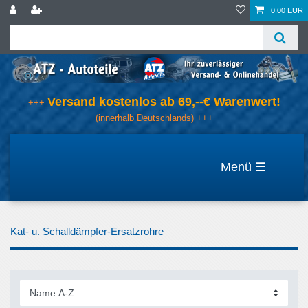
0,00 EUR
Versand kostenlos ab 69,--€ Warenwert!
+++
(innerhalb Deutschlands) +++
☰
Kat- u. Schalldämpfer-Ersatzrohre