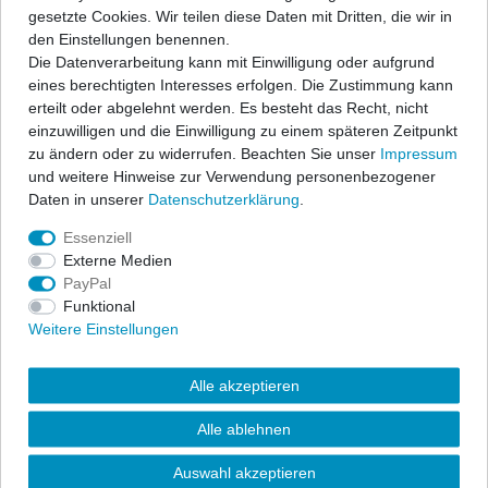
gesetzte Cookies. Wir teilen diese Daten mit Dritten, die wir in
Novus Kat-Ersatzrohr für Seat
Toledo 1L
den Einstellungen benennen.
R52
1
80,00 € *
Die Datenverarbeitung kann mit Einwilligung oder aufgrund
eines berechtigten Interesses erfolgen. Die Zustimmung kann
R53
1
In den Warenkorb
erteilt oder abgelehnt werden. Es besteht das Recht, nicht
*
inkl. ges. MwSt.
zzgl.
Versandkosten
einzuwilligen und die Einwilligung zu einem späteren Zeitpunkt
RS
1
zu ändern oder zu widerrufen. Beachten Sie unser
Impressum
und weitere Hinweise zur Verwendung personenbezogener
S93
1
Daten in unserer
Daten­schutz­erklärung
.
Novus Kat-Ersatzrohr für VW
Corrado (53i) / Golf II (19E) / Golf III
Sportback
2
(1HXO) / Jetta II (19E) / Passat
Essenziell
Limousine / Variant (35i) / Vento
Externe Medien
(1HXO)
Stufenheck
2
PayPal
80,00 € *
Funktional
T98
1
In den Warenkorb
Weitere Einstellungen
*
inkl. ges. MwSt.
zzgl.
Versandkosten
Touring
3
Alle akzeptieren
8V
1
Alle ablehnen
Novus Kat-Ersatzrohr für VW
Corrado / Golf II / Golf III / Golf III
Variant
12
Cabrio / Jetta II / Passat Limousine /
Auswahl akzeptieren
Variant / Vento 53i / 19E / 1HXO /