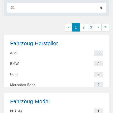
1
2
3
Fahrzeug-Hersteller
Audi
11
BMW
4
Ford
2
Mercedes-Benz
2
Opel
10
Fahrzeug-Model
Renault
2
80 (B4)
1