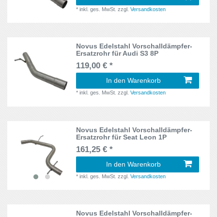
Golf II
*
inkl. ges. MwSt.
zzgl.
Versandkosten
10
6J
1
Golf III
9
6N, 6N2
2
Novus Edelstahl Vorschalldämpfer-
Golf IV
7
Ersatzrohr für Audi S3 8P
6R
1
119,00 € *
Golf V
4
86C
In den Warenkorb
1
Golf VI
2
*
inkl. ges. MwSt.
zzgl.
Versandkosten
8E
1
GTC
2
8L
3
Novus Edelstahl Vorschalldämpfer-
Ibiza
1
Ersatzrohr für Seat Leon 1P
8N3
1
161,25 € *
Jetta II
10
8N9
1
In den Warenkorb
Leon
5
*
inkl. ges. MwSt.
zzgl.
Versandkosten
8P
3
Mini
2
9C
3
New Beetle
Novus Edelstahl Vorschalldämpfer-
3