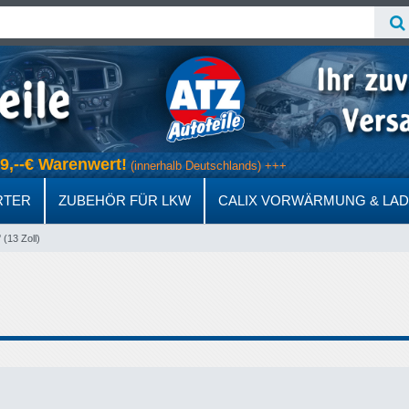
 69,--€ Warenwert!
(innerhalb Deutschlands) +++
RTER
ZUBEHÖR FÜR LKW
CALIX VORWÄRMUNG & LA
' (13 Zoll)