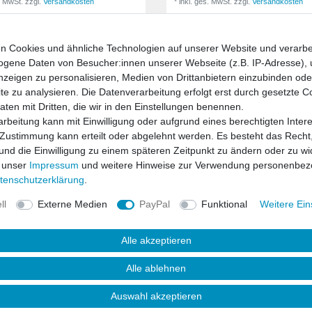
. MwSt.
zzgl.
Versandkosten
*
inkl. ges. MwSt.
zzgl.
Versandkosten
n Cookies und ähnliche Technologien auf unserer Website und verarbe
gene Daten von Besucher:innen unserer Webseite (z.B. IP-Adresse), 
nzeigen zu personalisieren, Medien von Drittanbietern einzubinden oder
e zu analysieren. Die Datenverarbeitung erfolgt erst durch gesetzte C
Daten mit Dritten, die wir in den Einstellungen benennen.
rbeitung kann mit Einwilligung oder aufgrund eines berechtigten Inter
 Zustimmung kann erteilt oder abgelehnt werden. Es besteht das Recht,
 und die Einwilligung zu einem späteren Zeitpunkt zu ändern oder zu wi
 unser
Impressum
und weitere Hinweise zur Verwendung personenbez
ten­schutz­erklärung
.
ll
Externe Medien
PayPal
Funktional
Weitere Ein
rblenden Radblenden
Radzierblenden Radblenden
Alle akzeptieren
en (Satz 4 Stück) Orden R
Radkappen (Satz 4 Stück) Scu
z 13"
44,38 € *
Alle ablehnen
€ *
4
Stück
*
inkl. ges. MwSt.
zzgl.
Versandkosten
Auswahl akzeptieren
. MwSt.
zzgl.
Versandkosten