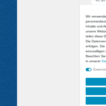
*
inkl. ges
Wir verwende
personenbezo
Inhalte und A
unsere Websit
teilen diese 
Die Datenvera
erfolgen. Die
einzuwilligen
Beachten Sie
in unserer
Da
Essenzie
Radzie
Radkapp
Schwar
49,81 
4
Stück
*
inkl. ges