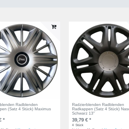
rblenden Radblenden
Radzierblenden Radblenden
en (Satz 4 Stück) Maximus
Radkappen (Satz 4 Stück) Nas
Schwarz 13"
€ *
39,79 € *
4
Stück