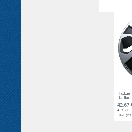
Radzie
Radkapp
42,67 
4
Stück
*
inkl. ges