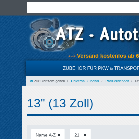
Versand kostenlos ab
+++
ZUBEHÖR FÜR PKW & TRANSPO
Zur Startseite gehen
Universal-Zubehör
Radzierblenden
13'
13'' (13 Zoll)