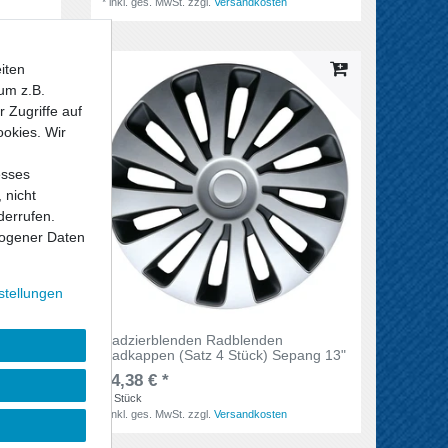
*
inkl. ges. MwSt.
zzgl.
Versandkosten
iten
um z.B.
 Zugriffe auf
ookies. Wir
esses
 nicht
derrufen.
ogener Daten
stellungen
Radzierblenden Radblenden
ba 13"
Radkappen (Satz 4 Stück) Sepang 13"
44,38 € *
4
Stück
*
inkl. ges. MwSt.
zzgl.
Versandkosten