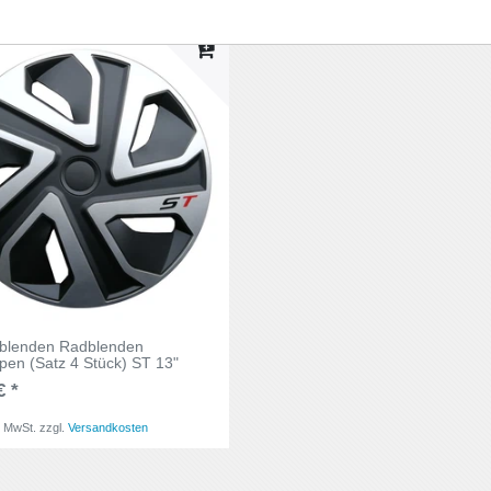
rblenden Radblenden
en (Satz 4 Stück) ST 13"
€ *
. MwSt.
zzgl.
Versandkosten