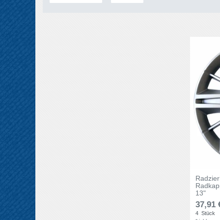
Radzie
Radkapp
13"
37,91 
4
Stück