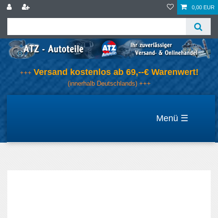
0,00 EUR
Versand kostenlos ab 69,--€ Warenwert!
+++
(innerhalb Deutschlands) +++
☰