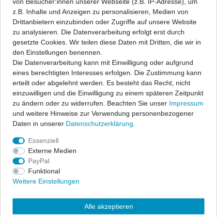
von Besucher:innen unserer Webseite (z.B. IP-Adresse), um
z.B. Inhalte und Anzeigen zu personalisieren, Medien von
Durch die Auswahl vieler individuell einsetzbarer Endrohre ist eine
Drittanbietern einzubinden oder Zugriffe auf unsere Website
Lagerhaltung nicht möglich. Die Modifizierung des
zu analysieren. Die Datenverarbeitung erfolgt erst durch
Endschalldämpfers wird daher erst nach Bestelleingang in den
gesetzte Cookies. Wir teilen diese Daten mit Dritten, die wir in
laufenden Produktionsablauf eingeplant. Die gewünschten
den Einstellungen benennen.
Endrohre werden dann erst am Schalldämpfer angeschweißt.
Die Datenverarbeitung kann mit Einwilligung oder aufgrund
Dieser Prozess benötigt einiges an Zeit, daher ist hier eine
eines berechtigten Interesses erfolgen. Die Zustimmung kann
verlängerte Bearbeitungs- u. Lieferzeit angegeben.
erteilt oder abgelehnt werden. Es besteht das Recht, nicht
einzuwilligen und die Einwilligung zu einem späteren Zeitpunkt
zu ändern oder zu widerrufen. Beachten Sie unser
Impressum
und weitere Hinweise zur Verwendung personenbezogener
Daten in unserer
Daten­schutz­erklärung
.
Essenziell
Externe Medien
PayPal
Funktional
Weitere Einstellungen
Alle akzeptieren