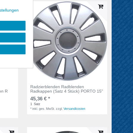
stellungen
Radzierblenden Radblenden
en R
Radkappen (Satz 4 Stück) PORTO 15"
45,36 € *
1
Satz
*
inkl. ges. MwSt.
zzgl.
Versandkosten