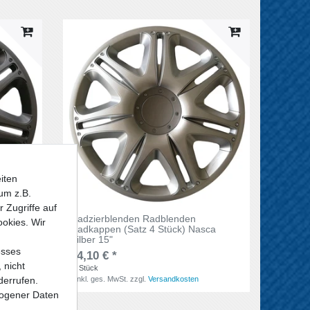
iten
um z.B.
 Zugriffe auf
Radzierblenden Radblenden
ookies. Wir
ca
Radkappen (Satz 4 Stück) Nasca
Silber 15"
esses
44,10 € *
 nicht
4
Stück
derrufen.
*
inkl. ges. MwSt.
zzgl.
Versandkosten
ogener Daten