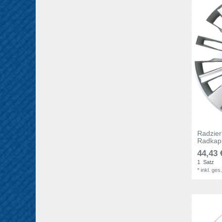
Radzie
Radkapp
44,43 
1
Satz
*
inkl. ges