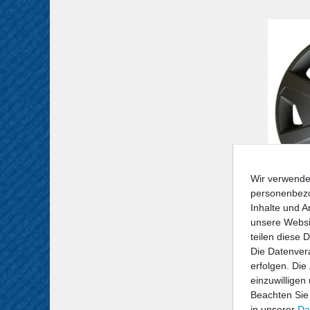
Wir verwende
personenbezo
Inhalte und A
Radzie
unsere Websit
Radkapp
teilen diese 
15"
Die Datenvera
43,10 
erfolgen. Die
4
Stück
einzuwilligen
*
inkl. ges
Beachten Sie
in unserer
Da