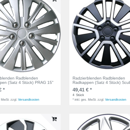
rblenden Radblenden
Radzierblenden Radblenden
en (Satz 4 Stück) PRAG 15"
Radkappen (Satz 4 Stück) Scu
€ *
49,41 € *
4
Stück
. MwSt.
zzgl.
Versandkosten
*
inkl. ges. MwSt.
zzgl.
Versandkosten