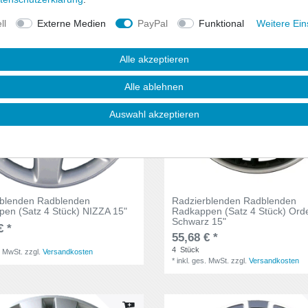
ll
Externe Medien
PayPal
Funktional
Weitere Ein
Alle akzeptieren
Alle ablehnen
Auswahl akzeptieren
rblenden Radblenden
Radzierblenden Radblenden
en (Satz 4 Stück) NIZZA 15"
Radkappen (Satz 4 Stück) Ord
Schwarz 15"
€ *
55,68 € *
4
Stück
. MwSt.
zzgl.
Versandkosten
*
inkl. ges. MwSt.
zzgl.
Versandkosten