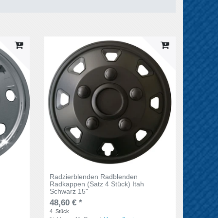
Radzierblenden Radblenden
Radkappen (Satz 4 Stück) Itah
Schwarz 15"
48,60 € *
4
Stück