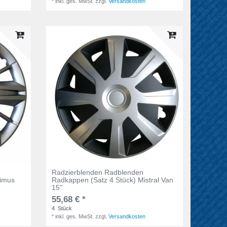
*
inkl. ges. MwSt.
zzgl.
Versandkosten
Radzierblenden Radblenden
ximus
Radkappen (Satz 4 Stück) Mistral Van
15"
55,68 € *
4
Stück
*
inkl. ges. MwSt.
zzgl.
Versandkosten