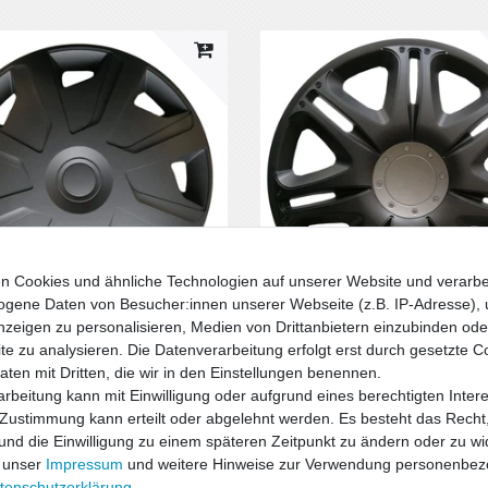
n Cookies und ähnliche Technologien auf unserer Website und verarbe
gene Daten von Besucher:innen unserer Webseite (z.B. IP-Adresse), 
nzeigen zu personalisieren, Medien von Drittanbietern einzubinden oder
rblenden Radblenden
Radzierblenden Radblenden
e zu analysieren. Die Datenverarbeitung erfolgt erst durch gesetzte C
en (Satz 4 Stück) Mistral Van
Radkappen (Satz 4 Stück) Nas
Daten mit Dritten, die wir in den Einstellungen benennen.
Schwarz 15"
rbeitung kann mit Einwilligung oder aufgrund eines berechtigten Inter
€ *
44,10 € *
 Zustimmung kann erteilt oder abgelehnt werden. Es besteht das Recht,
4
Stück
 und die Einwilligung zu einem späteren Zeitpunkt zu ändern oder zu wi
. MwSt.
zzgl.
Versandkosten
*
inkl. ges. MwSt.
zzgl.
Versandkosten
 unser
Impressum
und weitere Hinweise zur Verwendung personenbez
ten­schutz­erklärung
.