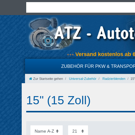
Versand kostenlos 
+++
ZUBEHÖR FÜR PKW & TRANSPO
Zur Startseite gehen
Universal-Zubehör
Radzierblenden
15'
15'' (15 Zoll)