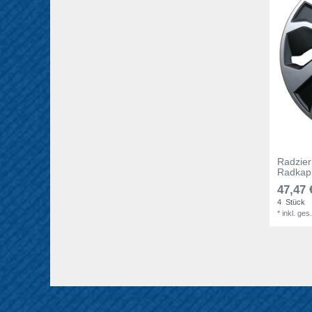
Radzie
Radkapp
47,47 
4
Stück
*
inkl. ges