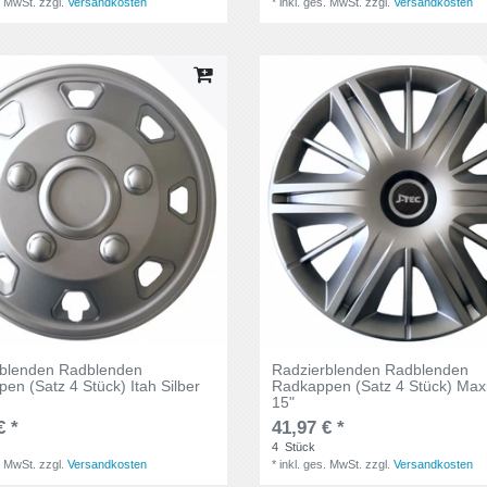
. MwSt.
zzgl.
Versandkosten
*
inkl. ges. MwSt.
zzgl.
Versandkosten
rblenden Radblenden
Radzierblenden Radblenden
en (Satz 4 Stück) Itah Silber
Radkappen (Satz 4 Stück) Ma
15"
€ *
41,97 € *
4
Stück
. MwSt.
zzgl.
Versandkosten
*
inkl. ges. MwSt.
zzgl.
Versandkosten