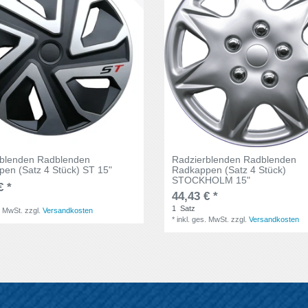
rblenden Radblenden
Radzierblenden Radblenden
en (Satz 4 Stück) ST 15"
Radkappen (Satz 4 Stück)
STOCKHOLM 15"
€ *
44,43 € *
1
Satz
. MwSt.
zzgl.
Versandkosten
*
inkl. ges. MwSt.
zzgl.
Versandkosten