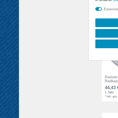
Essenzie
Radzie
Radkapp
44,43 
1
Satz
*
inkl. ges