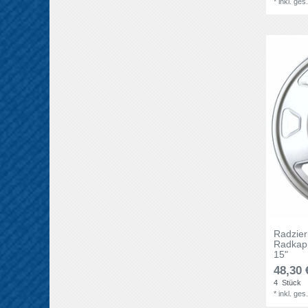
*
inkl. ges
Radzie
Radkapp
15"
48,30 
4
Stück
*
inkl. ges