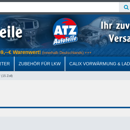
ab 69,--€ Warenwert!
(innerhalb Deutschlands) +++
RTER
ZUBEHÖR FÜR LKW
CALIX VORWÄRMUNG & LA
' (15 Zoll)