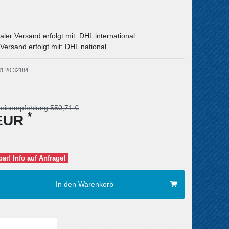
aler Versand erfolgt mit: DHL international
Versand erfolgt mit: DHL national
1 20.32184
reisempfehlung 550,71 €
*
 EUR
rbar! Info auf Anfrage!
In den Warenkorb