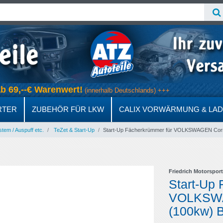
 ab 69,--€ Warenwert!
(innerhalb Deutschlands) +++
RTER
ZUBEHÖR FÜR LKW
CALIX VORWÄRMUNG & LA
em / Auspuff etc.
TeZet & Start-Up
Start-Up Fächerkrümmer für VOLKSWAGEN Corrad
Friedrich Motorsport
Start-Up 
VOLKSWAG
(100kw) B