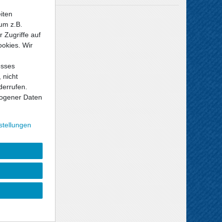
iten
Versandkosten
um z.B.
 Zugriffe auf
ookies. Wir
esses
 nicht
derrufen.
ogener Daten
stellungen