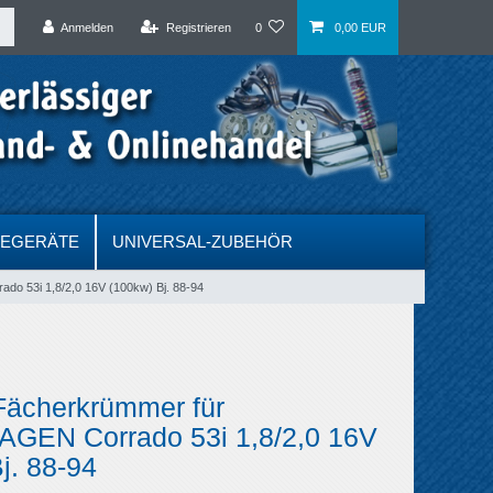
Anmelden
Registrieren
0
0,00 EUR
DEGERÄTE
UNIVERSAL-ZUBEHÖR
o 53i 1,8/2,0 16V (100kw) Bj. 88-94
Fächerkrümmer für
EN Corrado 53i 1,8/2,0 16V
j. 88-94