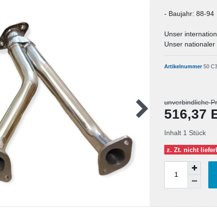
- Baujahr: 88-94
Unser internation
Unser nationaler 
Artikelnummer
50 C3
unverbindliche P
516,37
Inhalt
1
Stück
z. Zt. nicht liefe
Wunschliste