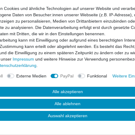
n Cookies und ähnliche Technologien auf unserer Website und verarbe
* inkl. ges. MwSt. zzgl.
gene Daten von Besucher:innen unserer Webseite (z.B. IP-Adresse), 
nzeigen zu personalisieren, Medien von Drittanbietern einzubinden oder
e zu analysieren. Die Datenverarbeitung erfolgt erst durch gesetzte C
Daten mit Dritten, die wir in den Einstellungen benennen.
rbeitung kann mit Einwilligung oder aufgrund eines berechtigten Inter
 Zustimmung kann erteilt oder abgelehnt werden. Es besteht das Recht,
 und die Einwilligung zu einem späteren Zeitpunkt zu ändern oder zu wi
 unser
Impressum
und weitere Hinweise zur Verwendung personenbez
ten­schutz­erklärung
.
ll
Externe Medien
PayPal
Funktional
Weitere Ein
Alle akzeptieren
uktsicherheit
Alle ablehnen
Auswahl akzeptieren