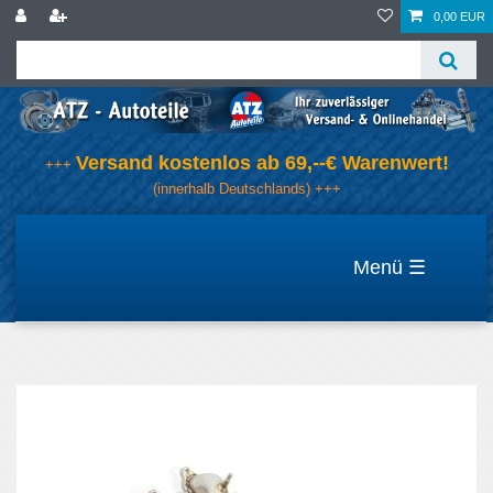
0,00 EUR
Versand kostenlos ab 69,--€ Warenwert!
+++
(innerhalb Deutschlands) +++
☰