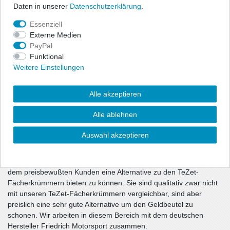
Daten in unserer
Daten­schutz­erklärung
.
Essenziell
Externe Medien
PayPal
Funktional
Weitere Einstellungen
Start-Up Fächerkrümmer sind qualitativ gute, aus Edelstahl
gefertigte Fächerrohre. Sie überzeugen durch optimiertes
Alle akzeptieren
Abgasverhalten, gute Passform und sportlicheren Sound!
Alle ablehnen
Im Rahmen unseres Generalvertriebs der TeZet-Fächerkrümmer
bieten wir diese einfachere Ausführung alternativ an.
Auswahl akzeptieren
Die hier unter dem Label “Start-Up” angebotenen, preiswerteren
Fächerkrümmer werden fremd produziert und zugekauft um auch
dem preisbewußten Kunden eine Alternative zu den TeZet-
Fächerkrümmern bieten zu können. Sie sind qualitativ zwar nicht
mit unseren TeZet-Fächerkrümmern vergleichbar, sind aber
preislich eine sehr gute Alternative um den Geldbeutel zu
schonen. Wir arbeiten in diesem Bereich mit dem deutschen
Hersteller Friedrich Motorsport zusammen.