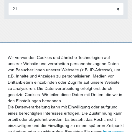
Wir verwenden Cookies und ähnliche Technologien auf
unserer Website und verarbeiten personenbezogene Daten
von Besucher:innen unserer Webseite (z.B. IP-Adresse), um
EINKAUFEN
:
z.B. Inhalte und Anzeigen zu personalisieren, Medien von
Drittanbietern einzubinden oder Zugriffe auf unsere Website
zu analysieren. Die Datenverarbeitung erfolgt erst durch
Zahlungsarten
gesetzte Cookies. Wir teilen diese Daten mit Dritten, die wir in
Versandarten & -kosten
den Einstellungen benennen.
Die Datenverarbeitung kann mit Einwilligung oder aufgrund
Hinweis zur Batterie-Entsorgung
eines berechtigten Interesses erfolgen. Die Zustimmung kann
Widerrufsrecht
erteilt oder abgelehnt werden. Es besteht das Recht, nicht
einzuwilligen und die Einwilligung zu einem späteren Zeitpunkt
Vertrag widerrufen
zu ändern oder zu widerrufen. Beachten Sie unser
Impressum