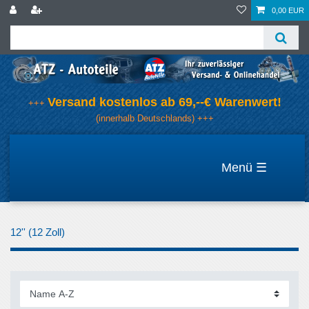
0,00 EUR
Versand kostenlos ab 69,--€ Warenwert!
+++
(innerhalb Deutschlands) +++
☰
12'' (12 Zoll)