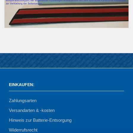
EINKAUFEN
:
Zahlungsarten
Versandarten & -kosten
Hinweis zur Batterie-Entsorgung
Widerrufsrecht