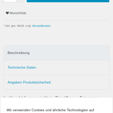
Wunschliste
* inkl. ges. MwSt. zzgl.
Versandkosten
Beschreibung
Technische Daten
Angaben Produktsicherheit
Lackbeschädigungen sind beim Türe öffnen, z. B. in engen
Garagen oder Parklücken, leider nicht immer vermeidbar, daher
ärgerlich und teuer in der Beseitigung. Damit es erst gar nicht
Wir verwenden Cookies und ähnliche Technologien auf