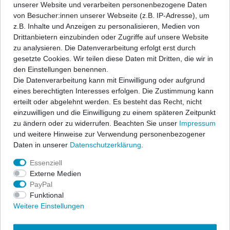
dazu kommt sind unsere Rammschutz-Seitenleisten optimal.
unserer Website und verarbeiten personenbezogene Daten
Gibt Ihrem Fahrzeug zusätzlich auch eine schicke Optik.
von Besucher:innen unserer Webseite (z.B. IP-Adresse), um
z.B. Inhalte und Anzeigen zu personalisieren, Medien von
• fahrzeugspezifisch
Drittanbietern einzubinden oder Zugriffe auf unsere Website
• hergestellt aus schwarzem Kunststoff
zu analysieren. Die Datenverarbeitung erfolgt erst durch
• 2-6 teiliges Set (je nach Fahrzeug und Anzahl der Türen)
gesetzte Cookies. Wir teilen diese Daten mit Dritten, die wir in
• einfache und schnelle Klebemontage (Klebeband ist
den Einstellungen benennen.
vormontiert)
Die Datenverarbeitung kann mit Einwilligung oder aufgrund
• mit leicht verständlicher Montageanleitung
eines berechtigten Interesses erfolgen. Die Zustimmung kann
• Material: Polyurethan
erteilt oder abgelehnt werden. Es besteht das Recht, nicht
einzuwilligen und die Einwilligung zu einem späteren Zeitpunkt
zu ändern oder zu widerrufen. Beachten Sie unser
Impressum
und weitere Hinweise zur Verwendung personenbezogener
Bei diesen Schutzleisten handelt es sich um ein Zubehörprodukt
Daten in unserer
Daten­schutz­erklärung
.
für Fahrzeuge, welche werkseitig noch nicht mit
Seitenschutzleisten ausgestattet sind. Dieser Satz ist kein
Essenziell
Originalteil des Fahrzeugherstellers und nicht kompatibel mit
Externe Medien
dessen Produkten.
PayPal
Funktional
Weitere Einstellungen