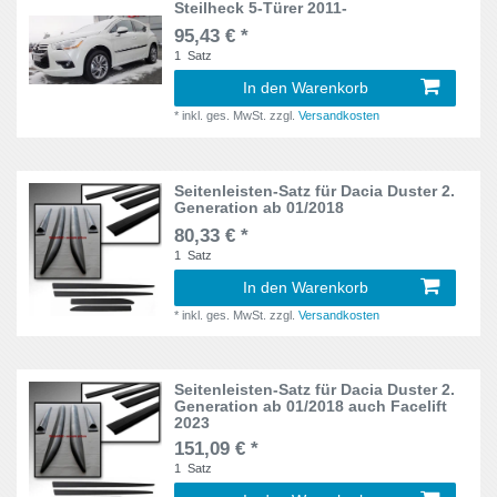
Steilheck 5-Türer 2011-
Swift
5
95,43 € *
1
Satz
SX4
3
In den Warenkorb
T5
2
*
inkl. ges. MwSt.
zzgl.
Versandkosten
T6
2
Seitenleisten-Satz für Dacia Duster 2.
Generation ab 01/2018
Talisman
2
80,33 € *
Tivoli
2
1
Satz
In den Warenkorb
Tipo
3
*
inkl. ges. MwSt.
zzgl.
Versandkosten
Toledo
2
Seitenleisten-Satz für Dacia Duster 2.
Up
2
Generation ab 01/2018 auch Facelift
2023
Verso
3
151,09 € *
1
Satz
X-Trail
2