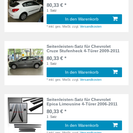
SsangYong
7
80,33 € *
Citigo
2
1
Satz
8X
1
Subaru
9
Civic
4
In den Warenkorb
AU
2
Suzuki
22
*
inkl. ges. MwSt.
zzgl.
Versandkosten
Civic VII
2
CD
1
Toyota
33
Civic VIII
3
Seitenleisten-Satz für Chevrolet
B7
1
Volvo
2
Cruze Stufenheck 4-Türer 2009-2011
Civic IX
2
80,33 € *
BA7
1
VW
27
1
Satz
Colt
2
In den Warenkorb
C
8
*
inkl. ges. MwSt.
zzgl.
Versandkosten
Cordoba
2
C11
1
Corolla
6
C4
1
Seitenleisten-Satz für Chevrolet
Epica Limousine 4-Türer 2006-2011
Corsa B
2
80,33 € *
CP
1
1
Satz
Corsa D
2
DJF
2
In den Warenkorb
Corsa E
2
*
inkl. ges. MwSt.
zzgl.
Versandkosten