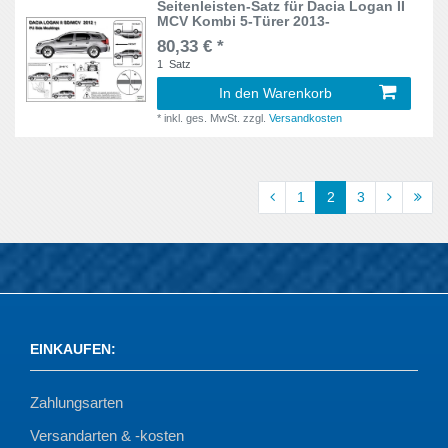
Seitenleisten-Satz für Dacia Logan II
MCV Kombi 5-Türer 2013-
80,33 € *
1
Satz
In den Warenkorb
*
inkl. ges. MwSt.
zzgl.
Versandkosten
1
2
3
EINKAUFEN
:
Zahlungsarten
Versandarten & -kosten