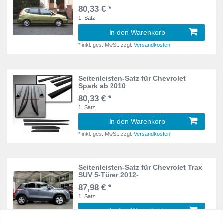
Freemont
2
80,33 € *
Generation 5
6
1
Satz
Golf VII
2
In den Warenkorb
Generation 11
1
Grande Punto
2
*
inkl. ges. MwSt.
zzgl.
Versandkosten
GH
1
HR-V
2
GJ
2
Seitenleisten-Satz für Chevrolet
Spark ab 2010
i20
4
GS
1
80,33 € *
i30
1
Satz
6
GRL1/GWL1
1
In den Warenkorb
i40
2
*
inkl. ges. MwSt.
zzgl.
Versandkosten
HB
60
Ibiza
3
J11
1
Seitenleisten-Satz für Chevrolet Trax
Ibiza II
2
SUV 5-Türer 2012-
J12
1
87,98 € *
Ignis
2
1
Satz
JBS
1
In den Warenkorb
Jazz
2
JD
1