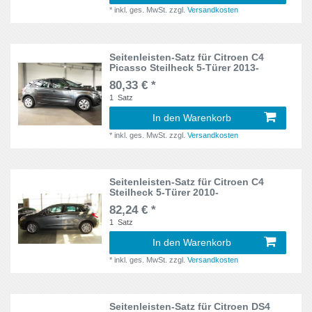
Punto II
2
*
inkl. ges. MwSt.
zzgl.
Versandkosten
T31
1
Qashqai
2
TA
2
Seitenleisten-Satz für Citroen C4
Qashqai +2
2
Picasso Steilheck 5-Türer 2013-
UB
2
80,33 € *
RAV 4
3
1
Satz
V
4
In den Warenkorb
Rexton II
2
W168
1
*
inkl. ges. MwSt.
zzgl.
Versandkosten
Rezzo
2
W176
1
Rio III
2
Seitenleisten-Satz für Citroen C4
Steilheck 5-Türer 2010-
W213
1
82,24 € *
S-Cross
2
W447
1
Satz
1
Sandero
2
In den Warenkorb
XP21
1
*
inkl. ges. MwSt.
zzgl.
Versandkosten
Santa Fe
2
Z50
1
Space Star
2
Seitenleisten-Satz für Citroen DS4