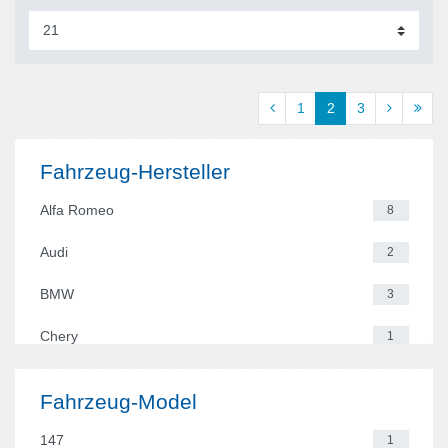
1
2
3
Fahrzeug-Hersteller
Alfa Romeo
8
Audi
2
BMW
3
Chery
1
Chevrolet
15
Fahrzeug-Model
Citroen
8
147
1