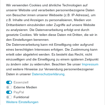
*
inkl. ges. MwSt.
zzgl.
Versandkosten
Jetta
2
Wir verwenden Cookies und ähnliche Technologien auf
K13
1
unserer Website und verarbeiten personenbezogene Daten
Juke
2
von Besucher:innen unserer Webseite (z.B. IP-Adresse), um
Seitenleisten-Satz für Citroen C-
KL
Elysee Stufenheck 4-Türer 2012-
1
z.B. Inhalte und Anzeigen zu personalisieren, Medien von
KA
2
Drittanbietern einzubinden oder Zugriffe auf unsere Website
80,33 € *
Limousine Generation 8
1
zu analysieren. Die Datenverarbeitung erfolgt erst durch
1
Satz
Kalos
2
gesetzte Cookies. Wir teilen diese Daten mit Dritten, die wir in
In den Warenkorb
MCV
1
den Einstellungen benennen.
*
inkl. ges. MwSt.
zzgl.
Versandkosten
Korando
2
Die Datenverarbeitung kann mit Einwilligung oder aufgrund
Mk3
1
eines berechtigten Interesses erfolgen. Die Zustimmung kann
L200
2
erteilt oder abgelehnt werden. Es besteht das Recht, nicht
Seitenleisten-Satz für Citroen C1
Mk4
1
einzuwilligen und die Einwilligung zu einem späteren Zeitpunkt
Steilheck 3-Türer 2005-2014
Lancer
2
zu ändern oder zu widerrufen. Beachten Sie unser
Impressum
80,33 € *
MD/UD
1
und weitere Hinweise zur Verwendung personenbezogener
1
Satz
Lancer VII
2
Daten in unserer
Daten­schutz­erklärung
.
NQ5
In den Warenkorb
1
Essenziell
Lanos
2
*
inkl. ges. MwSt.
zzgl.
Versandkosten
Externe Medien
One
1
PayPal
Megane
2
Funktional
P12
1
Seitenleisten-Satz für Citroen C1
Weitere Einstellungen
Micra
5
Steilheck 5-Türer 2005-2014