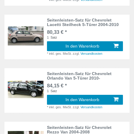
Double Cab
1
Cruze
3
DYB
1
Seitenleisten-Satz für Chevrolet
CX-7
2
Lacetti Steilheck 5-Türer 2004-2010
E61
1
80,33 € *
Duster
3
1
Satz
E160
1
In den Warenkorb
Elantra
2
4x4
*
inkl. ges. MwSt.
zzgl.
Versandkosten
1
Fabia II
2
Evolution 10
1
Felicia
2
Seitenleisten-Satz für Chevrolet
Orlando Van 5-Türer 2010-
F01
1
84,15 € *
Fiesta V
2
F15
1
Satz
1
Fiesta VII
2
In den Warenkorb
Generation 2
7
*
inkl. ges. MwSt.
zzgl.
Versandkosten
Focus
5
Generation 3
5
Forester
3
Seitenleisten-Satz für Chevrolet
Generation 4
3
Rezzo Van 2004-2008