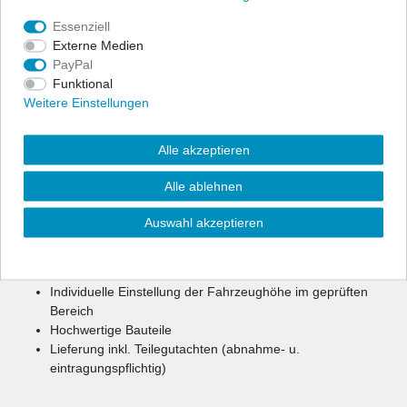
Angaben Produktsicherheit
Essenziell
Externe Medien
ap Gewindefahrwerke bieten dem sportlich ambitionierten Fahrer
PayPal
die Möglichkeit, seine individuell gewünschte Tieferlegung
Funktional
millimetergenau einzustellen. Das Fahrwerk bietet sportliches
Weitere Einstellungen
Handling und optimales Fahrverhalten in Verbindung mit
maximaler Tieferlegung.
Alle akzeptieren
Durch die Verstellung eines Aluminium Federtellers haben Sie die
Möglichkeit, Ihre Fahrzeughöhe im geprüften Bereich individuell
Alle ablehnen
festzulegen.
Die parallele Abstimmung aus Sportlichkeit, Komfort und
Auswahl akzeptieren
Sicherheit bietet ein optimales Setup.
High Quality zum günstigen Preis
Individuelle Einstellung der Fahrzeughöhe im geprüften
Bereich
Hochwertige Bauteile
Lieferung inkl. Teilegutachten (abnahme- u.
eintragungspflichtig)