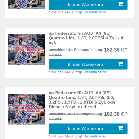
In den Warenkorb
Toledo
23
7MS
1
*
inkl. ges. MwSt.
zzgl.
Versandkosten
Touran
5
7N
6
TT
14
ap Federsatz für AUDI A4 (8E)
850 (L, LW)
Quattro Lim., 1.8T, 2.0TFSi 4 Zyl. / 4
1
cyl.
Twingo
6
182,38 € *
unverbindliche Preisempfehlung
86, 86C
6
188,02 €
V8
21
8E
19
In den Warenkorb
Vectra A
9
*
inkl. ges. MwSt.
zzgl.
Versandkosten
8H
9
Vectra B
4
8J
8
ap Federsatz für AUDI A4 (8E)
Vectra C
8
Quattro Lim., 1.8T, 2.0TFSi, 3.0,
3.2FSi, 1.9TDi, 2.0TDi 6 Zyl. oder
8L
13
Diesel / 6 cyl. or diesel
Z4
4
182,38 € *
unverbindliche Preisempfehlung
8N
6
188,02 €
In den Warenkorb
5E
1
*
inkl. ges. MwSt.
zzgl.
Versandkosten