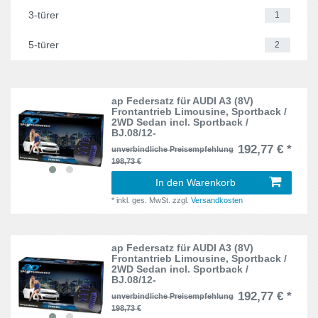
6er
13
3-türer
1
194
1
Suzuki
4
7er
9
5-türer
2
198
2
Toyota
3
80 - 90
5
199
5
Volvo
4
A-Klasse
3
ap Federsatz für AUDI A3 (8V)
312
4
VW
319
Frontantrieb Limousine, Sportback /
A1
2WD Sedan incl. Sportback /
6
BJ.08/12-
452
1
192,77 € *
unverbindliche Preisempfehlung
A3
73
198,73 €
932
9
A4
77
In den Warenkorb
937
10
*
inkl. ges. MwSt.
zzgl.
Versandkosten
A5
31
939
1
A6
49
ap Federsatz für AUDI A3 (8V)
940
2
Frontantrieb Limousine, Sportback /
2WD Sedan incl. Sportback /
A7
4
BJ.08/12-
955
2
192,77 € *
unverbindliche Preisempfehlung
2er
5
198,73 €
0G-A
6