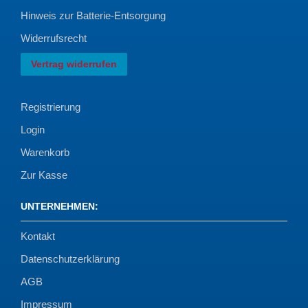
Hinweis zur Batterie-Entsorgung
BA
1
Widerrufsrecht
BA / LA
1
Vertrag widerrufen
BK
2
Registrierung
BL
2
Login
BWY
2
Warenkorb
C
2
Zur Kasse
C06
2
UNTERNEHMEN
:
C4
2
Kontakt
C4Q
2
Datenschutzerklärung
AGB
CC
1
Impressum