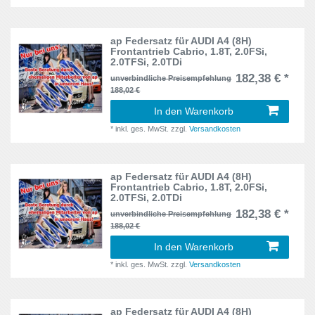
8P
25
8X
3
ap Federsatz für AUDI A4 (8H)
Frontantrieb Cabrio, 1.8T, 2.0FSi,
2.0TFSi, 2.0TDi
8Z
1
182,38 € *
unverbindliche Preisempfehlung
188,02 €
9C
4
In den Warenkorb
9C, 1Y
1
*
inkl. ges. MwSt.
zzgl.
Versandkosten
9N
10
ap Federsatz für AUDI A4 (8H)
A
7
Frontantrieb Cabrio, 1.8T, 2.0FSi,
2.0TFSi, 2.0TDi
182,38 € *
A-H
5
unverbindliche Preisempfehlung
188,02 €
AA
3
In den Warenkorb
*
inkl. ges. MwSt.
zzgl.
Versandkosten
AB1
1
AU
35
ap Federsatz für AUDI A4 (8H)