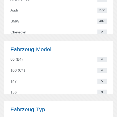
Audi
272
BMW
407
Chevrolet
2
Citroen
11
Fahrzeug-Model
Dacia
2
80 (B4)
4
Fiat
22
100 (C4)
4
Ford
56
147
5
Honda
16
156
9
Hyundai
8
2
4
Fahrzeug-Typ
Kia
11
3
4