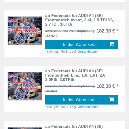
5L
2
KA
3
5N
1
ap Federsatz für AUDI A4 (8E)
Frontantrieb Avant, 2.4i, 2.5 TDi V6,
Leaf
6
2.7TDi, 3.0TDi
5P
22
182,38 € *
unverbindliche Preisempfehlung
Leon
72
188,02 €
5Z
1
In den Warenkorb
Lupo
13
6ES
1
*
inkl. ges. MwSt.
zzgl.
Versandkosten
Megane
12
6H, 6HS
7
Mini
11
ap Federsatz für AUDI A4 (8E)
6J
Frontantrieb Lim., 1.6, 1.8T, 2.0,
11
2.0FSi, 2.0TFSi
Mondeo
3
182,38 € *
unverbindliche Preisempfehlung
6K
6
188,02 €
New Beetle
7
6K/C
In den Warenkorb
6
Octavia
52
*
inkl. ges. MwSt.
zzgl.
Versandkosten
6K1
2
Octavia III
5
6KV
2
ap Federsatz für AUDI A4 (8E)