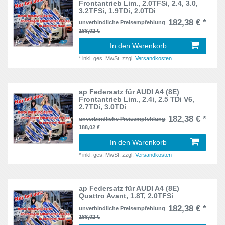
Omega
9
Frontantrieb Lim., 2.0TFSi, 2.4, 3.0,
3.2TFSi, 1.9TDi, 2.0TDi
6L
8
182,38 € *
Passat
unverbindliche Preisempfehlung
41
188,02 €
6N
8
Punto II
4
In den Warenkorb
6N, 6K/V
1
*
inkl. ges. MwSt.
zzgl.
Versandkosten
Saxo
4
6N, 6N2
1
Scirocco I
5
ap Federsatz für AUDI A4 (8E)
6R
7
Frontantrieb Lim., 2.4i, 2.5 TDi V6,
2.7TDi, 3.0TDi
Scirocco II
5
6X, 6E
1
182,38 € *
unverbindliche Preisempfehlung
188,02 €
Sharan
4
6X, 6ES
11
In den Warenkorb
Signum
4
*
inkl. ges. MwSt.
zzgl.
Versandkosten
6Y
7
Superb
10
7_
3
ap Federsatz für AUDI A4 (8E)
Superb III
10
Quattro Avant, 1.8T, 2.0TFSi
7M
1
182,38 € *
unverbindliche Preisempfehlung
Swift
4
188,02 €
7M, 7HC
2