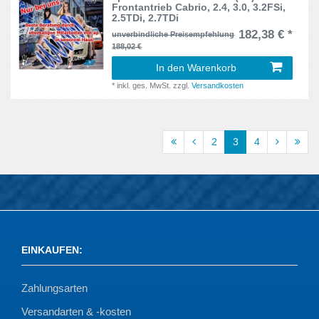
Frontantrieb Cabrio, 2.4, 3.0, 3.2FSi,
Avant
12
2.5TDi, 2.7TDi
182,38 € *
unverbindliche Preisempfehlung
AUV
13
188,02 €
In den Warenkorb
Allrad
2
*
inkl. ges. MwSt.
zzgl.
Versandkosten
B
11
CD
2
2
3
4
B4
4
B4Y, B5Y
1
B5
15
EINKAUFEN
:
B6, B7
4
B8
53
Zahlungsarten
Versandarten & -kosten
B9
16