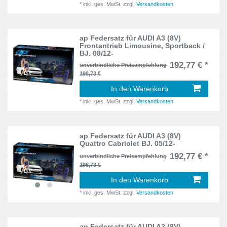
1KM
*
inkl. ges. MwSt.
zzgl.
Versandkosten
2
Cabriolet
8
1L
1
Calibra
6
ap Federsatz für AUDI A3 (8V)
Frontantrieb Limousine, Sportback /
1M
25
BJ. 08/12-
Cee 'd
9
192,77 € *
unverbindliche Preisempfehlung
1P
14
198,73 €
Civic
7
In den Warenkorb
1T
5
Clio
4
*
inkl. ges. MwSt.
zzgl.
Versandkosten
1U
22
CLK
6
1Y
2
ap Federsatz für AUDI A3 (8V)
Quattro Cabriolet BJ. 05/12-
Cooper
6
1Z
26
192,77 € *
unverbindliche Preisempfehlung
Cordoba
7
198,73 €
2_
3
In den Warenkorb
Corrado
5
*
inkl. ges. MwSt.
zzgl.
Versandkosten
251, 253
1
Corsa A
5
2K
2
ap Federsatz für AUDI A3 (8V)