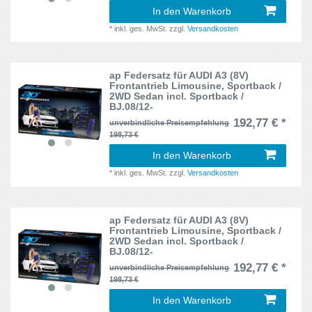
In den Warenkorb
Accord
3
17, 17CK, 155
4
*
inkl. ges. MwSt.
zzgl.
Versandkosten
Alhambra
4
19E
5
Altea
10
ap Federsatz für AUDI A3 (8V)
1A, 1C
4
Frontantrieb Limousine, Sportback /
2WD Sedan incl. Sportback /
Arosa
7
BJ.08/12-
1F
8
192,77 € *
unverbindliche Preisempfehlung
Astra F
4
198,73 €
1HX0, 1H
14
In den Warenkorb
Astra H
4
1HXO,1H,1E
2
*
inkl. ges. MwSt.
zzgl.
Versandkosten
Beetle
12
1J
40
Bora
15
ap Federsatz für AUDI A3 (8V)
Frontantrieb Limousine, Sportback /
1K
14
2WD Sedan incl. Sportback /
Bravo
3
BJ.08/12-
1K, 1KM
22
192,77 € *
unverbindliche Preisempfehlung
C-Klasse
22
198,73 €
1K, 1KP
6
In den Warenkorb
C3
3