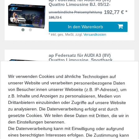
Corsa B
8
Quattro Limousine BJ. 05/12-
2KN
1
192,77 € *
unverbindliche Preisempfehlung
Corsa D
4
198,73 €
3_
2
In den Warenkorb
Coupe
12
35i
4
*
inkl. ges. MwSt.
zzgl.
Versandkosten
E-Klasse
11
370Z
1
Eos
8
ap Federsatz für AUDI A3 (8V)
3B
9
Quattro Limousine, Sportback,
Cabriolet / 4WD, convertible /
Fabia
25
BJ.05/12-
3B, 3BG
4
192,77 € *
Wir verwenden Cookies und ähnliche Technologien auf
unverbindliche Preisempfehlung
Fiesta
9
198,73 €
unserer Website und verarbeiten personenbezogene Daten
3BG
8
von Besucher:innen unserer Webseite (z.B. IP-Adresse), um
In den Warenkorb
Focus
29
z.B. Inhalte und Anzeigen zu personalisieren, Medien von
3C
19
*
inkl. ges. MwSt.
zzgl.
Versandkosten
Drittanbietern einzubinden oder Zugriffe auf unsere Website
Focus II
4
zu analysieren. Die Datenverarbeitung erfolgt erst durch
3CC
2
gesetzte Cookies. Wir teilen diese Daten mit Dritten, die wir in
Focus III
3
ap Federsatz für AUDI A3 (8V)
den Einstellungen benennen.
Quattro Sportback 5-türer BJ. 05/12-
3R
2
Die Datenverarbeitung kann mit Einwilligung oder aufgrund
Golf I
5
192,77 € *
unverbindliche Preisempfehlung
eines berechtigten Interesses erfolgen. Die Zustimmung kann
3T
14
198,73 €