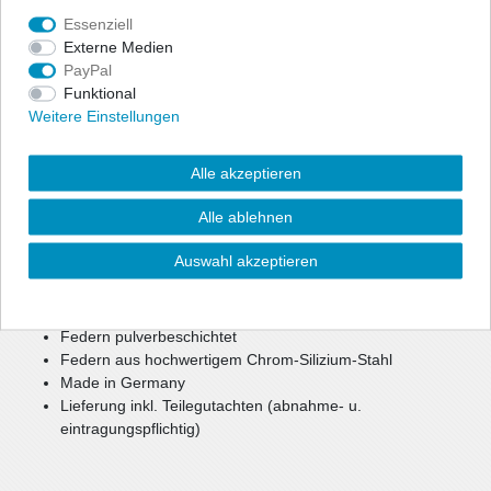
Essenziell
Angaben Produktsicherheit
Externe Medien
PayPal
Zur optischen Reduzierung der Fahrzeughöhe bietet ap eine
Funktional
preiswerte, aber dennoch hochwertige Option für mehr Agilität
Weitere Einstellungen
und Fahrspaß.
Bei einer Tieferlegung bis zu ca. 40 mm können weiterhin die
Alle akzeptieren
Seriendämpfer verwendet werden.
Bei größerer Tieferlegung oder Keilform werden gekürzte
Alle ablehnen
Sportdämpfer benötigt.
Auswahl akzeptieren
reduzierter Schwerpunkt
verbesserte, sportlichere Optik
mehr Agilität und Fahrspaß
Federn pulverbeschichtet
Federn aus hochwertigem Chrom-Silizium-Stahl
Made in Germany
Lieferung inkl. Teilegutachten (abnahme- u.
eintragungspflichtig)