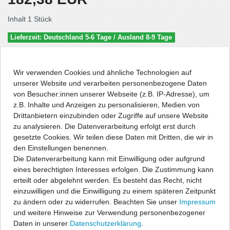
Inhalt
1
Stück
Lieferzeit: Deutschland 5-6 Tage / Ausland 8-9 Tage
In den Warenkorb
Wir verwenden Cookies und ähnliche Technologien auf
unserer Website und verarbeiten personenbezogene Daten
von Besucher:innen unserer Webseite (z.B. IP-Adresse), um
Wunschliste
z.B. Inhalte und Anzeigen zu personalisieren, Medien von
Drittanbietern einzubinden oder Zugriffe auf unsere Website
zu analysieren. Die Datenverarbeitung erfolgt erst durch
* inkl. ges. MwSt. zzgl.
Versandkosten
gesetzte Cookies. Wir teilen diese Daten mit Dritten, die wir in
den Einstellungen benennen.
Die Datenverarbeitung kann mit Einwilligung oder aufgrund
eines berechtigten Interesses erfolgen. Die Zustimmung kann
erteilt oder abgelehnt werden. Es besteht das Recht, nicht
Beschreibung
einzuwilligen und die Einwilligung zu einem späteren Zeitpunkt
zu ändern oder zu widerrufen. Beachten Sie unser
Impressum
Technische Daten
und weitere Hinweise zur Verwendung personenbezogener
Daten in unserer
Daten­schutz­erklärung
.