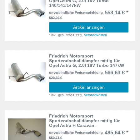
Opel Astra G, 2.0l 16V Turbo
140/141/147kW
553,14 € *
unverbindliche Preisempfehlung
582,26 €
Artikel anzeigen
*
inkl. ges. MwSt.
zzgl.
Versandkosten
Friedrich Motorsport
Sportendschalldämpfer mittig für
Opel Astra G, 2.0l 16V Turbo 147kW
566,63 € *
unverbindliche Preisempfehlung
629,59 €
Artikel anzeigen
*
inkl. ges. MwSt.
zzgl.
Versandkosten
Friedrich Motorsport
Sportendschalldämpfer mittig für
Opel Astra H Caravan,
495,64 € *
unverbindliche Preisempfehlung
550,71 €