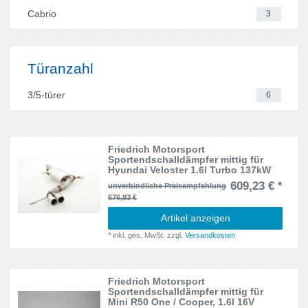
DYB
6
Cabrio
3
Focus III
8
DYB ST
2
Golf IV
2
GTI
3
Türanzahl
GTC
1
One / Cooper
2
3/5-türer
6
Leon
4
R50
2
Lupo
6
R52
2
Friedrich Motorsport
Sportendschalldämpfer mittig für
New Beetle
2
Hyundai Veloster 1.6l Turbo 137kW
R53
4
609,23 € *
unverbindliche Preisempfehlung
Veloster
1
676,93 €
R57
1
Artikel anzeigen
*
inkl. ges. MwSt.
zzgl.
Versandkosten
Friedrich Motorsport
Sportendschalldämpfer mittig für
Mini R50 One / Cooper, 1.6l 16V