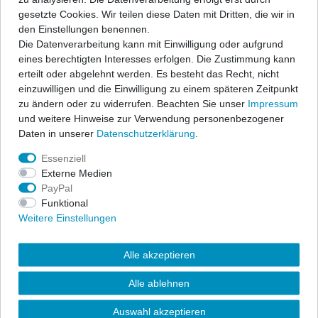
60kW / 2.0l DTI 74kW / 2.2l 16V
gesetzte Cookies. Wir teilen diese Daten mit Dritten, die wir in
108kW / 2.2l
den Einstellungen benennen.
538,24 € *
unverbindliche Preisempfehlung
Die Datenverarbeitung kann mit Einwilligung oder aufgrund
598,04 €
eines berechtigten Interesses erfolgen. Die Zustimmung kann
Artikel anzeigen
erteilt oder abgelehnt werden. Es besteht das Recht, nicht
*
inkl. ges. MwSt.
zzgl.
Versandkosten
einzuwilligen und die Einwilligung zu einem späteren Zeitpunkt
zu ändern oder zu widerrufen. Beachten Sie unser
Impressum
und weitere Hinweise zur Verwendung personenbezogener
Friedrich Motorsport
Daten in unserer
Daten­schutz­erklärung
.
Sportendschalldämpfer mittig für
Opel Astra G, 1.6l 55/62kW / 1.6l 16V
Essenziell
74/76kW / 1.7l TD 50kW / 1.7l DTI
Externe Medien
55kW / 1.7l CDTI 59kW / 1.8l 16V
85/92kW / 2.0l 16V 100kW 2.0l DI
PayPal
60kW / 2.0l DTI 74kW / 2.2l 16V
Funktional
108kW / 2.2l
Weitere Einstellungen
495,64 € *
unverbindliche Preisempfehlung
550,71 €
Alle akzeptieren
Artikel anzeigen
*
inkl. ges. MwSt.
zzgl.
Versandkosten
Alle ablehnen
Auswahl akzeptieren