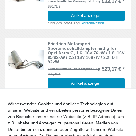
523,17 € *
unverbindliche Preisempfehlung
550,71 €
Artikel anzeigen
*
inkl. ges. MwSt.
zzgl.
Versandkosten
Friedrich Motorsport
Sportendschalldämpfer mittig für
Opel Astra G, 1.6l 16V 76kW / 1.8l 16V
85/92kW / 2.2l 16V 108kW / 2.2l DTI
92kW
523,17 € *
unverbindliche Preisempfehlung
550,71 €
Artikel anzeigen
*
inkl. ges. MwSt.
zzgl.
Versandkosten
Wir verwenden Cookies und ähnliche Technologien auf
unserer Website und verarbeiten personenbezogene Daten
Friedrich Motorsport
Sportendschalldämpfer mittig für
von Besucher:innen unserer Webseite (z.B. IP-Adresse), um
Opel Astra G, 1.6l 55/62kW / 1.6l 16V
z.B. Inhalte und Anzeigen zu personalisieren, Medien von
74/76kW / 1.7l TD 50kW / 1.7l DTI
Drittanbietern einzubinden oder Zugriffe auf unsere Website
55kW / 1.7l CDTI 59kW / 1.8l 16V
85/92kW / 2.0l 16V 100kW 2.0l DI
zu analysieren. Die Datenverarbeitung erfolgt erst durch