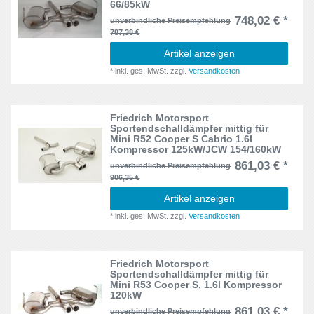
66/85kW
748,02 € *
unverbindliche Preisempfehlung
787,38 €
Artikel anzeigen
*
inkl. ges. MwSt.
zzgl.
Versandkosten
Friedrich Motorsport
Sportendschalldämpfer mittig für
Mini R52 Cooper S Cabrio 1.6l
Kompressor 125kW/JCW 154/160kW
861,03 € *
unverbindliche Preisempfehlung
906,35 €
Artikel anzeigen
*
inkl. ges. MwSt.
zzgl.
Versandkosten
Friedrich Motorsport
Sportendschalldämpfer mittig für
Mini R53 Cooper S, 1.6l Kompressor
120kW
861,03 € *
unverbindliche Preisempfehlung