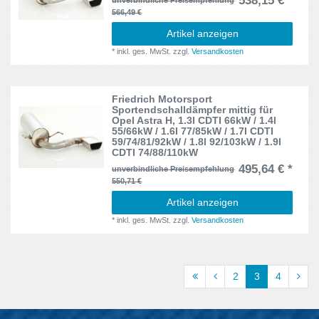
538,15 € *
566,49 €
Artikel anzeigen
*
inkl. ges. MwSt.
zzgl.
Versandkosten
Friedrich Motorsport
Sportendschalldämpfer mittig für
Opel Astra H, 1.3l CDTI 66kW / 1.4l
55/66kW / 1.6l 77/85kW / 1.7l CDTI
59/74/81/92kW / 1.8l 92/103kW / 1.9l
CDTI 74/88/110kW
495,64 € *
unverbindliche Preisempfehlung
550,71 €
Artikel anzeigen
*
inkl. ges. MwSt.
zzgl.
Versandkosten
2
3
4