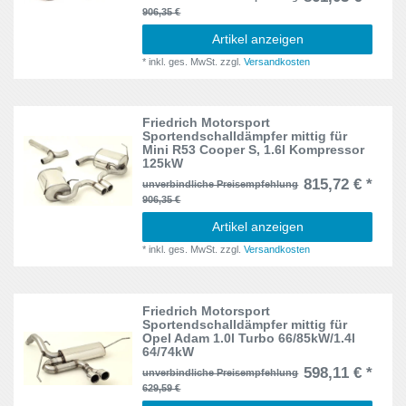
906,35 €
Artikel anzeigen
*
inkl. ges. MwSt.
zzgl.
Versandkosten
Friedrich Motorsport
Sportendschalldämpfer mittig für
Mini R53 Cooper S, 1.6l Kompressor
125kW
815,72 € *
unverbindliche Preisempfehlung
906,35 €
Artikel anzeigen
*
inkl. ges. MwSt.
zzgl.
Versandkosten
Friedrich Motorsport
Sportendschalldämpfer mittig für
Opel Adam 1.0l Turbo 66/85kW/1.4l
64/74kW
598,11 € *
unverbindliche Preisempfehlung
629,59 €