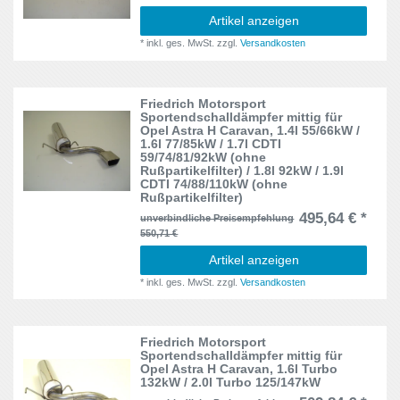
Artikel anzeigen
*
inkl. ges. MwSt.
zzgl.
Versandkosten
Friedrich Motorsport
Sportendschalldämpfer mittig für
Opel Astra H Caravan, 1.4l 55/66kW /
1.6l 77/85kW / 1.7l CDTI
59/74/81/92kW (ohne
Rußpartikelfilter) / 1.8l 92kW / 1.9l
CDTI 74/88/110kW (ohne
Rußpartikelfilter)
495,64 € *
unverbindliche Preisempfehlung
550,71 €
Artikel anzeigen
*
inkl. ges. MwSt.
zzgl.
Versandkosten
Friedrich Motorsport
Sportendschalldämpfer mittig für
Opel Astra H Caravan, 1.6l Turbo
132kW / 2.0l Turbo 125/147kW