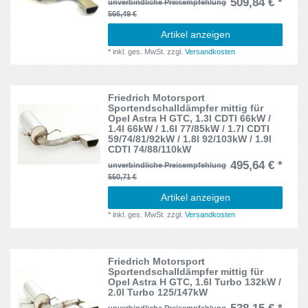
509,84 € *
unverbindliche Preisempfehlung
566,49 €
Artikel anzeigen
*
inkl. ges. MwSt.
zzgl.
Versandkosten
Friedrich Motorsport
Sportendschalldämpfer mittig für
Opel Astra H GTC, 1.3l CDTI 66kW /
1.4l 66kW / 1.6l 77/85kW / 1.7l CDTI
59/74/81/92kW / 1.8l 92/103kW / 1.9l
CDTI 74/88/110kW
495,64 € *
unverbindliche Preisempfehlung
550,71 €
Artikel anzeigen
*
inkl. ges. MwSt.
zzgl.
Versandkosten
Friedrich Motorsport
Sportendschalldämpfer mittig für
Opel Astra H GTC, 1.6l Turbo 132kW /
2.0l Turbo 125/147kW
unverbindliche Preisempfehlung