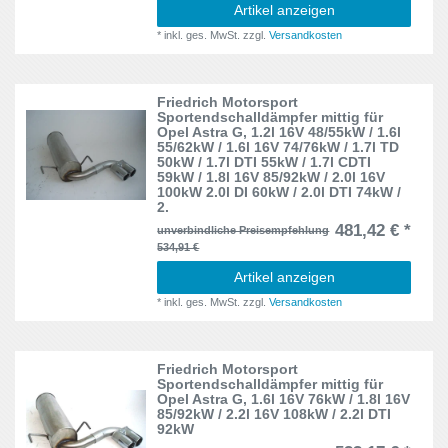
Artikel anzeigen
*
inkl. ges. MwSt.
zzgl.
Versandkosten
Friedrich Motorsport
Sportendschalldämpfer mittig für
Opel Astra G, 1.2l 16V 48/55kW / 1.6l
55/62kW / 1.6l 16V 74/76kW / 1.7l TD
50kW / 1.7l DTI 55kW / 1.7l CDTI
59kW / 1.8l 16V 85/92kW / 2.0l 16V
100kW 2.0l DI 60kW / 2.0l DTI 74kW /
2.
481,42 € *
unverbindliche Preisempfehlung
534,91 €
Artikel anzeigen
*
inkl. ges. MwSt.
zzgl.
Versandkosten
Friedrich Motorsport
Sportendschalldämpfer mittig für
Opel Astra G, 1.6l 16V 76kW / 1.8l 16V
85/92kW / 2.2l 16V 108kW / 2.2l DTI
92kW