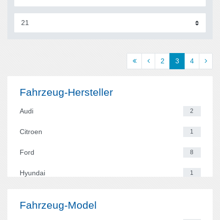
2
3
4
Fahrzeug-Hersteller
Audi
2
Citroen
1
Ford
8
Hyundai
1
Mini
9
Fahrzeug-Model
Opel
36