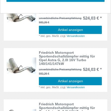
Friedrich Motorsport
Sportendschalldämpfer mittig für
Opel Astra G, 2.0l 16V 118kW OPC I/
2.0l 16V Turbo OPC 147kW
524,03 € *
unverbindliche Preisempfehlung
582,26 €
Artikel anzeigen
*
inkl. ges. MwSt.
zzgl.
Versandkosten
Friedrich Motorsport
Sportendschalldämpfer mittig für
Opel Astra G, 2.0l 16V Turbo
140/141/147kW
524,03 € *
unverbindliche Preisempfehlung
582,26 €
Artikel anzeigen
*
inkl. ges. MwSt.
zzgl.
Versandkosten
Friedrich Motorsport
Sportendschalldämpfer mittig für