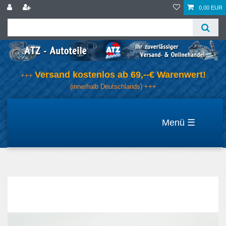
0,00 EUR
Versand kostenlos ab 69,--€ Warenwert!
+++
(innerhalb Deutschlands) +++
☰