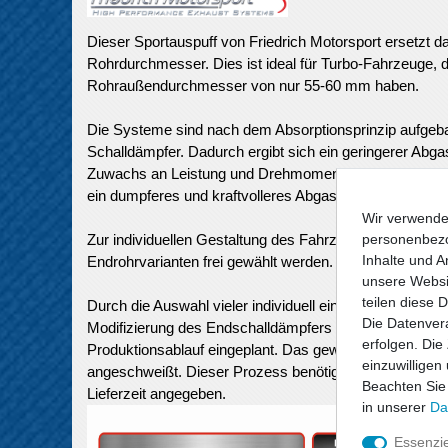
Dieser Sportauspuff von Friedrich Motorsport ersetzt da
Rohrdurchmesser. Dies ist ideal für Turbo-Fahrzeuge, d
Rohraußendurchmesser von nur 55-60 mm haben.
Die Systeme sind nach dem Absorptionsprinzip aufgebau
Schalldämpfer. Dadurch ergibt sich ein geringerer Abg
Zuwachs an Leistung und Drehmoment erreicht. Im Ver
ein dumpferes und kraftvolleres Abgasklangbild.
Wir verwende
personenbezo
Zur individuellen Gestaltung des Fahrzeughecks kann z
Inhalte und A
Endrohrvarianten frei gewählt werden.
unsere Websit
teilen diese 
Durch die Auswahl vieler individuell einsetzbarer Endroh
Die Datenvera
Modifizierung des Endschalldämpfers wird daher erst n
erfolgen. Die
Produktionsablauf eingeplant. Das gewünschte Endrohr
einzuwilligen
angeschweißt. Dieser Prozess benötigt einiges an Zeit, 
Beachten Sie
Lieferzeit angegeben.
in unserer
Da
Essenzie