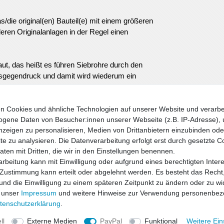
s/die original(en) Bauteil(e) mit einem größeren
eren Originalanlagen in der Regel einen
t, das heißt es führen Siebrohre durch den
asgegendruck und damit wird wiederum ein
gleich zum Serienauspuff entsteht außerdem
n Cookies und ähnliche Technologien auf unserer Website und verarbe
gene Daten von Besucher:innen unserer Webseite (z.B. IP-Adresse), 
wischen vielen unterschiedlichen
nzeigen zu personalisieren, Medien von Drittanbietern einzubinden oder
e zu analysieren. Die Datenverarbeitung erfolgt erst durch gesetzte C
Daten mit Dritten, die wir in den Einstellungen benennen.
re ist eine Lagerhaltung nicht möglich. Die
rbeitung kann mit Einwilligung oder aufgrund eines berechtigten Inter
ach Bestelleingang in den laufenden
 Zustimmung kann erteilt oder abgelehnt werden. Es besteht das Recht,
 wird dann erst am Schalldämpfer
 und die Einwilligung zu einem späteren Zeitpunkt zu ändern oder zu wi
daher ist hier eine verlängerte Bearbeitungs- u.
 unser
Impressum
und weitere Hinweise zur Verwendung personenbez
ten­schutz­erklärung
.
ll
Externe Medien
PayPal
Funktional
Weitere Ein