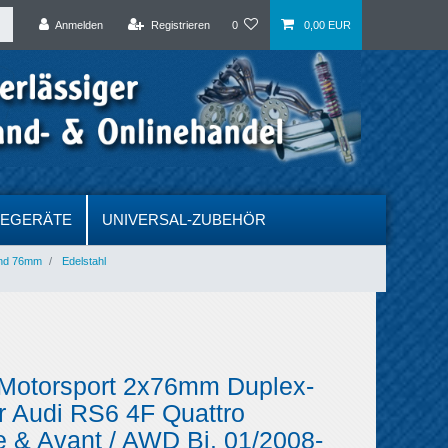
Anmelden
Registrieren
0
0,00 EUR
DEGERÄTE
UNIVERSAL-ZUBEHÖR
und 76mm
Edelstahl
 Motorsport 2x76mm Duplex-
r Audi RS6 4F Quattro
 & Avant / AWD Bj. 01/2008-