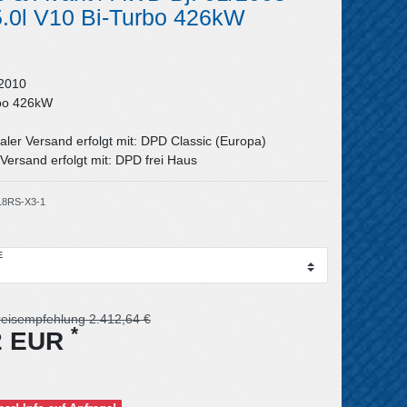
5.0l V10 Bi-Turbo 426kW
/2010
rbo 426kW
aler Versand erfolgt mit: DPD Classic (Europa)
Versand erfolgt mit: DPD frei Haus
18RS-X3-1
E
reisempfehlung 2.412,64 €
*
02 EUR