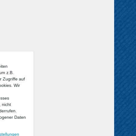
iten
um z.B.
 Zugriffe auf
ookies. Wir
esses
 nicht
derrufen.
ogener Daten
stellungen