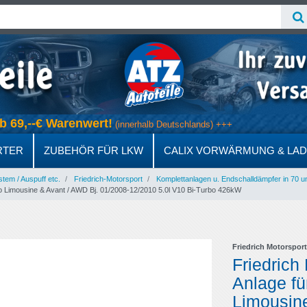
s ab 69,--€ Warenwert!
(innerhalb Deutschlands) +++
RTER
ZUBEHÖR FÜR LKW
CALIX VORWÄRMUNG & LA
em / Auspuff etc.
Friedrich-Motorsport
Komplettanlagen u. Endschalldämpfer in 70 
o Limousine & Avant / AWD Bj. 01/2008-12/2010 5.0l V10 Bi-Turbo 426kW
Friedrich Motorsport
Friedrich
Anlage fü
Limousine