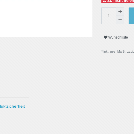
z. Zt. nicht liefe
Wunschliste
* inkl. ges. MwSt. zzgl.
uktsicherheit