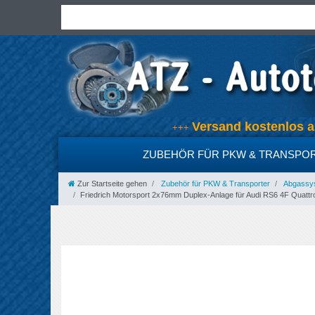
Versand kostenlo
+++
ZUBEHÖR FÜR PKW & TRANSPO
Zur Startseite gehen
Zubehör für PKW & Transporter
Abgassyst
Friedrich Motorsport 2x76mm Duplex-Anlage für Audi RS6 4F Quattr