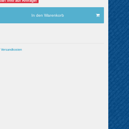
rbar! Info auf Anfrage!
In den Warenkorb
Versandkosten