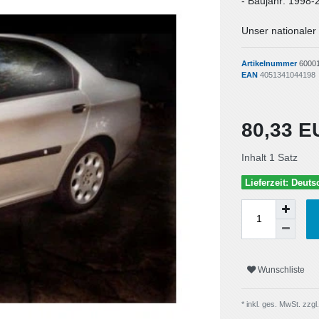
- Baujahr: 1998-
Unser nationaler 
Artikelnummer
6000
EAN
4051341044198
80,33 
Inhalt
1
Satz
Lieferzeit: Deut
Wunschliste
* inkl. ges. MwSt. zzgl.