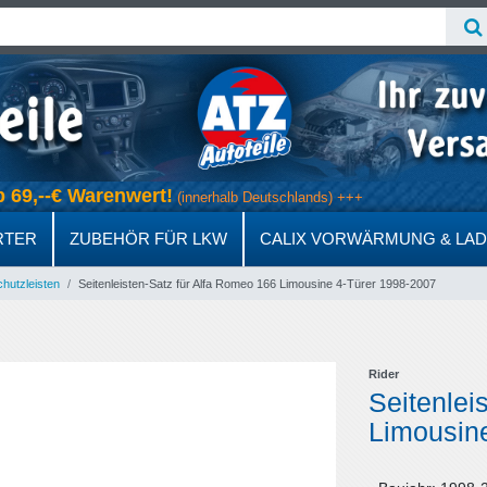
s ab 69,--€ Warenwert!
(innerhalb Deutschlands) +++
RTER
ZUBEHÖR FÜR LKW
CALIX VORWÄRMUNG & LA
hutzleisten
Seitenleisten-Satz für Alfa Romeo 166 Limousine 4-Türer 1998-2007
Rider
Seitenlei
Limousin