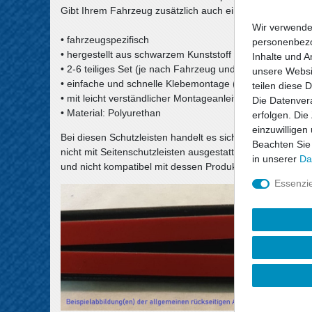
Gibt Ihrem Fahrzeug zusätzlich auch eine schicke Optik.
Wir verwende
• fahrzeugspezifisch
personenbezo
• hergestellt aus schwarzem Kunststoff
Inhalte und A
• 2-6 teiliges Set (je nach Fahrzeug und Anzahl der Tür
unsere Websit
• einfache und schnelle Klebemontage (Klebeband ist vor
teilen diese 
• mit leicht verständlicher Montageanleitung
Die Datenvera
• Material: Polyurethan
erfolgen. Die
einzuwilligen
Bei diesen Schutzleisten handelt es sich um ein Zubehör
Beachten Sie
nicht mit Seitenschutzleisten ausgestattet sind. Dieser Sa
in unserer
Da
und nicht kompatibel mit dessen Produkten.
Essenzie