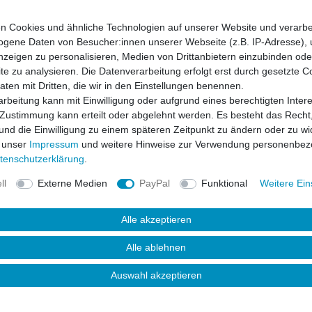
n Cookies und ähnliche Technologien auf unserer Website und verarbe
gene Daten von Besucher:innen unserer Webseite (z.B. IP-Adresse), 
nzeigen zu personalisieren, Medien von Drittanbietern einzubinden oder
en)
e zu analysieren. Die Datenverarbeitung erfolgt erst durch gesetzte C
montiert)
Daten mit Dritten, die wir in den Einstellungen benennen.
rbeitung kann mit Einwilligung oder aufgrund eines berechtigten Inter
 Zustimmung kann erteilt oder abgelehnt werden. Es besteht das Recht,
 und die Einwilligung zu einem späteren Zeitpunkt zu ändern oder zu wi
produkt für Fahrzeuge, welche werkseitig noch
 unser
Impressum
und weitere Hinweise zur Verwendung personenbez
tz ist kein Originalteil des Fahrzeugherstellers
ten­schutz­erklärung
.
ll
Externe Medien
PayPal
Funktional
Weitere Ein
Alle akzeptieren
Alle ablehnen
Auswahl akzeptieren