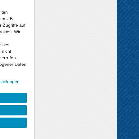
iten
um z.B.
 Zugriffe auf
ookies. Wir
esses
 nicht
derrufen.
ogener Daten
stellungen