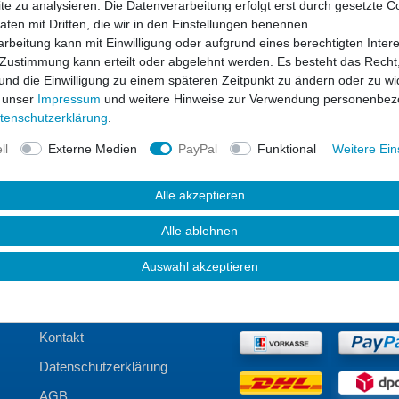
e zu analysieren. Die Datenverarbeitung erfolgt erst durch gesetzte C
T*
Daten mit Dritten, die wir in den Einstellungen benennen.
rbeitung kann mit Einwilligung oder aufgrund eines berechtigten Inter
 Zustimmung kann erteilt oder abgelehnt werden. Es besteht das Recht,
ergessen?
Anmel
 und die Einwilligung zu einem späteren Zeitpunkt zu ändern oder zu wi
 unser
Impressum
und weitere Hinweise zur Verwendung personenbez
ten­schutz­erklärung
.
Registrieren
Als Gast bestellen
ll
Externe Medien
PayPal
Funktional
Weitere Ein
Alle akzeptieren
Alle ablehnen
Auswahl akzeptieren
UNTERNEHMEN
:
ZAHLUNG UND VERSAND
:
Kontakt
Datenschutzerklärung
AGB