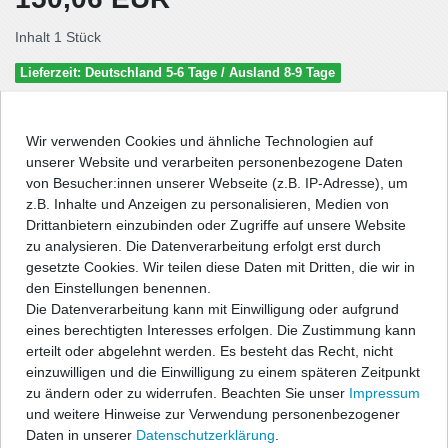
Inhalt
1
Stück
Lieferzeit: Deutschland 5-6 Tage / Ausland 8-9 Tage
In den Warenkorb
Wir verwenden Cookies und ähnliche Technologien auf
unserer Website und verarbeiten personenbezogene Daten
von Besucher:innen unserer Webseite (z.B. IP-Adresse), um
Wunschliste
z.B. Inhalte und Anzeigen zu personalisieren, Medien von
Drittanbietern einzubinden oder Zugriffe auf unsere Website
zu analysieren. Die Datenverarbeitung erfolgt erst durch
* inkl. ges. MwSt. zzgl.
Versandkosten
gesetzte Cookies. Wir teilen diese Daten mit Dritten, die wir in
den Einstellungen benennen.
Die Datenverarbeitung kann mit Einwilligung oder aufgrund
eines berechtigten Interesses erfolgen. Die Zustimmung kann
erteilt oder abgelehnt werden. Es besteht das Recht, nicht
Beschreibung
einzuwilligen und die Einwilligung zu einem späteren Zeitpunkt
zu ändern oder zu widerrufen. Beachten Sie unser
Impressum
Technische Daten
und weitere Hinweise zur Verwendung personenbezogener
Daten in unserer
Daten­schutz­erklärung
.