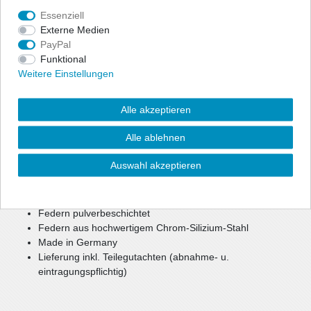
Essenziell
Angaben Produktsicherheit
Externe Medien
PayPal
Zur optischen Reduzierung der Fahrzeughöhe bietet ap eine
Funktional
preiswerte, aber dennoch hochwertige Option für mehr Agilität
Weitere Einstellungen
und Fahrspaß.
Bei einer Tieferlegung bis zu ca. 40 mm können weiterhin die
Alle akzeptieren
Seriendämpfer verwendet werden.
Bei größerer Tieferlegung oder Keilform werden gekürzte
Alle ablehnen
Sportdämpfer benötigt.
Auswahl akzeptieren
reduzierter Schwerpunkt
verbesserte, sportlichere Optik
mehr Agilität und Fahrspaß
Federn pulverbeschichtet
Federn aus hochwertigem Chrom-Silizium-Stahl
Made in Germany
Lieferung inkl. Teilegutachten (abnahme- u.
eintragungspflichtig)