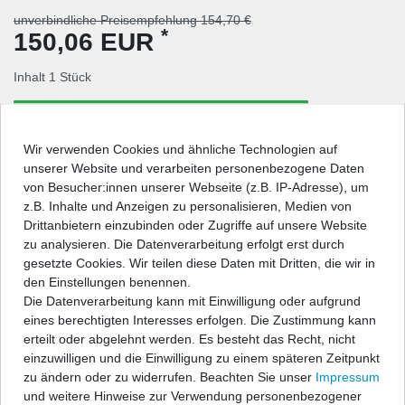
unverbindliche Preisempfehlung 154,70 €
*
150,06 EUR
Inhalt
1
Stück
Lieferzeit: Deutschland 5-6 Tage / Ausland 8-9 Tage
Wir verwenden Cookies und ähnliche Technologien auf
In den Warenkorb
unserer Website und verarbeiten personenbezogene Daten
von Besucher:innen unserer Webseite (z.B. IP-Adresse), um
z.B. Inhalte und Anzeigen zu personalisieren, Medien von
Wunschliste
Drittanbietern einzubinden oder Zugriffe auf unsere Website
zu analysieren. Die Datenverarbeitung erfolgt erst durch
gesetzte Cookies. Wir teilen diese Daten mit Dritten, die wir in
* inkl. ges. MwSt. zzgl.
Versandkosten
den Einstellungen benennen.
Die Datenverarbeitung kann mit Einwilligung oder aufgrund
eines berechtigten Interesses erfolgen. Die Zustimmung kann
erteilt oder abgelehnt werden. Es besteht das Recht, nicht
einzuwilligen und die Einwilligung zu einem späteren Zeitpunkt
Beschreibung
zu ändern oder zu widerrufen. Beachten Sie unser
Impressum
und weitere Hinweise zur Verwendung personenbezogener