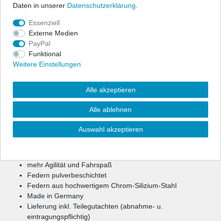
Daten in unserer
Daten­schutz­erklärung
.
Technische Daten
Essenziell
Externe Medien
Angaben Produktsicherheit
PayPal
Funktional
Weitere Einstellungen
Zur optischen Reduzierung der Fahrzeughöhe bietet ap eine
preiswerte, aber dennoch hochwertige Option für mehr Agilität
und Fahrspaß.
Alle akzeptieren
Bei einer Tieferlegung bis zu ca. 40 mm können weiterhin die
Seriendämpfer verwendet werden.
Alle ablehnen
Bei größerer Tieferlegung oder Keilform werden gekürzte
Sportdämpfer benötigt.
Auswahl akzeptieren
reduzierter Schwerpunkt
verbesserte, sportlichere Optik
mehr Agilität und Fahrspaß
Federn pulverbeschichtet
Federn aus hochwertigem Chrom-Silizium-Stahl
Made in Germany
Lieferung inkl. Teilegutachten (abnahme- u.
eintragungspflichtig)