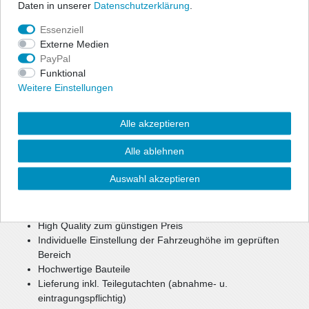
Daten in unserer
Daten­schutz­erklärung
.
Angaben Produktsicherheit
Essenziell
Externe Medien
PayPal
ap Gewindefahrwerke bieten dem sportlich ambitionierten Fahrer
Funktional
die Möglichkeit, seine individuell gewünschte Tieferlegung
Weitere Einstellungen
millimetergenau einzustellen. Das Fahrwerk bietet sportliches
Handling und optimales Fahrverhalten in Verbindung mit
maximaler Tieferlegung.
Alle akzeptieren
Durch die Verstellung eines Aluminium Federtellers haben Sie die
Alle ablehnen
Möglichkeit, Ihre Fahrzeughöhe im geprüften Bereich individuell
festzulegen.
Auswahl akzeptieren
Die parallele Abstimmung aus Sportlichkeit, Komfort und
Sicherheit bietet ein optimales Setup.
High Quality zum günstigen Preis
Individuelle Einstellung der Fahrzeughöhe im geprüften
Bereich
Hochwertige Bauteile
Lieferung inkl. Teilegutachten (abnahme- u.
eintragungspflichtig)