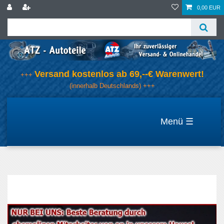
0,00 EUR
Versand kostenlos ab 69,--€ Warenwert!
+++
(innerhalb Deutschlands) +++
☰