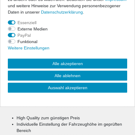
und weitere Hinweise zur Verwendung personenbezogener
Angaben Produktsicherheit
Daten in unserer
Daten­schutz­erklärung
.
Essenziell
ap Gewindefahrwerke bieten dem sportlich ambitionierten Fahrer
Externe Medien
die Möglichkeit, seine individuell gewünschte Tieferlegung
PayPal
millimetergenau einzustellen. Das Fahrwerk bietet sportliches
Funktional
Handling und optimales Fahrverhalten in Verbindung mit
Weitere Einstellungen
maximaler Tieferlegung.
Alle akzeptieren
Durch die Verstellung eines Aluminium Federtellers haben Sie die
Alle ablehnen
Möglichkeit, Ihre Fahrzeughöhe im geprüften Bereich individuell
festzulegen.
Auswahl akzeptieren
Die parallele Abstimmung aus Sportlichkeit, Komfort und
Sicherheit bietet ein optimales Setup.
High Quality zum günstigen Preis
Individuelle Einstellung der Fahrzeughöhe im geprüften
Bereich