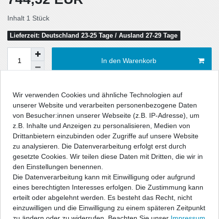
Inhalt
1
Stück
Lieferzeit: Deutschland 23-25 Tage / Ausland 27-29 Tage
In den Warenkorb
Wir verwenden Cookies und ähnliche Technologien auf
Wunschliste
unserer Website und verarbeiten personenbezogene Daten
von Besucher:innen unserer Webseite (z.B. IP-Adresse), um
* inkl. ges. MwSt. zzgl.
Versandkosten
z.B. Inhalte und Anzeigen zu personalisieren, Medien von
Drittanbietern einzubinden oder Zugriffe auf unsere Website
zu analysieren. Die Datenverarbeitung erfolgt erst durch
gesetzte Cookies. Wir teilen diese Daten mit Dritten, die wir in
den Einstellungen benennen.
Beschreibung
Die Datenverarbeitung kann mit Einwilligung oder aufgrund
eines berechtigten Interesses erfolgen. Die Zustimmung kann
erteilt oder abgelehnt werden. Es besteht das Recht, nicht
Technische Daten
einzuwilligen und die Einwilligung zu einem späteren Zeitpunkt
zu ändern oder zu widerrufen. Beachten Sie unser
Impressum