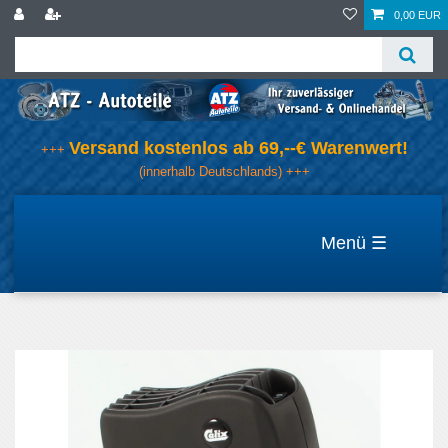
0,00 EUR
Versand kostenlos ab 69,--€ Warenwert!
+++
(innerhalb Deutschlands) +++
☰