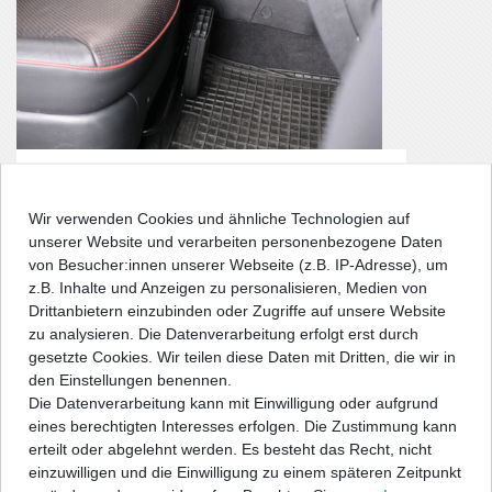
Wir verwenden Cookies und ähnliche Technologien auf
unserer Website und verarbeiten personenbezogene Daten
von Besucher:innen unserer Webseite (z.B. IP-Adresse), um
z.B. Inhalte und Anzeigen zu personalisieren, Medien von
Drittanbietern einzubinden oder Zugriffe auf unsere Website
zu analysieren. Die Datenverarbeitung erfolgt erst durch
gesetzte Cookies. Wir teilen diese Daten mit Dritten, die wir in
den Einstellungen benennen.
Trotz einer Tiefe von nur 37, 50 bzw. 60mm (Modellabhängig),
Die Datenverarbeitung kann mit Einwilligung oder aufgrund
sind die äußerst kompakten WaveLine Innenraum-Heizlüfter
eines berechtigten Interesses erfolgen. Die Zustimmung kann
leistungsstark und verfügen über eine temperaturabhängige
erteilt oder abgelehnt werden. Es besteht das Recht, nicht
Leistungsregelung sowie einen automatischen
einzuwilligen und die Einwilligung zu einem späteren Zeitpunkt
Überhitzungsschutz. Die Standbügel und Montageplatte