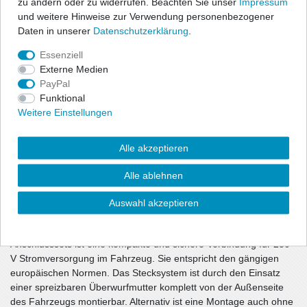
zu ändern oder zu widerrufen. Beachten Sie unser
Impressum
erleichtern durch einen um 30° verstellbaren Winkel den
und weitere Hinweise zur Verwendung personenbezogener
Wärmeausstoß vom Heizlüfter. Die richtige Installation leitet die
Daten in unserer
Daten­schutz­erklärung
.
Wärme optimal nach oben, um den Innenraum vorzuwärmen und
die Scheiben schnellstmöglich zu enteisen. Alle WaveLine
Essenziell
Heizlüfter werden mit einem Sicherheitsspanngurt ausgeliefert,
Externe Medien
welcher zusammen mit der Montageplatte eine
PayPal
Sicherheitscrashgetestete Montage ermöglicht.
Funktional
Weitere Einstellungen
Alle akzeptieren
Alle ablehnen
Auswahl akzeptieren
Lieferung inkl. Anschlussset zum Festeinbau des Heizlüfters:
Die Minikontaktsteckverbindung (Ø ca. 25 mm) des Calix
Anschlusssets ist eine kompakte und sichere Verbindung für 230
V Stromversorgung im Fahrzeug. Sie entspricht den gängigen
europäischen Normen. Das Stecksystem ist durch den Einsatz
einer spreizbaren Überwurfmutter komplett von der Außenseite
des Fahrzeugs montierbar. Alternativ ist eine Montage auch ohne