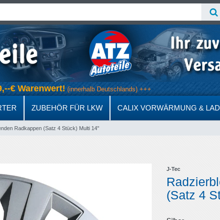
 69,--€ Warenwert!
(innerhalb Deutschlands) +++
RTER
ZUBEHÖR FÜR LKW
CALIX VORWÄRMUNG & LA
nden Radkappen (Satz 4 Stück) Multi 14"
J-Tec
Radzierb
(Satz 4 S