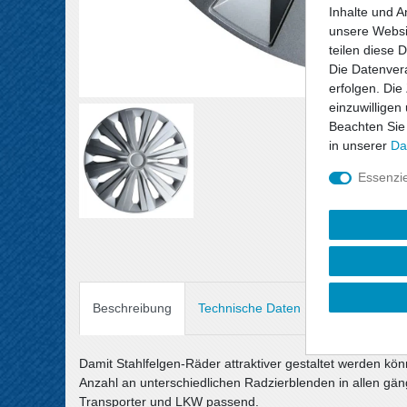
Inhalte und A
unsere Websit
teilen diese 
Die Datenvera
erfolgen. Die
einzuwilligen
Beachten Sie
in unserer
Da
Essenzie
Beschreibung
Technische Daten
Angaben Prod
Damit Stahlfelgen-Räder attraktiver gestaltet werden kö
Anzahl an unterschiedlichen Radzierblenden in allen gäng
Transporter und LKW passend.