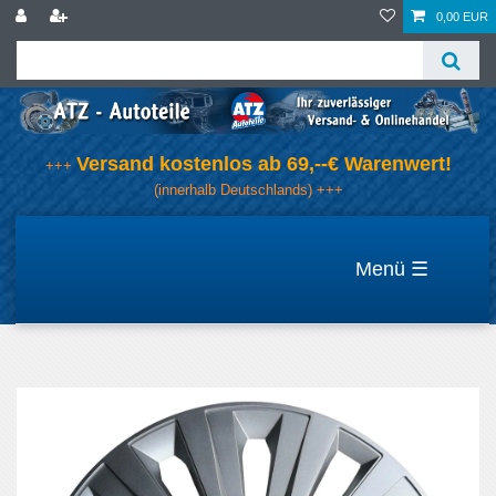
0,00 EUR
Versand kostenlos ab 69,--€ Warenwert!
+++
(innerhalb Deutschlands) +++
☰