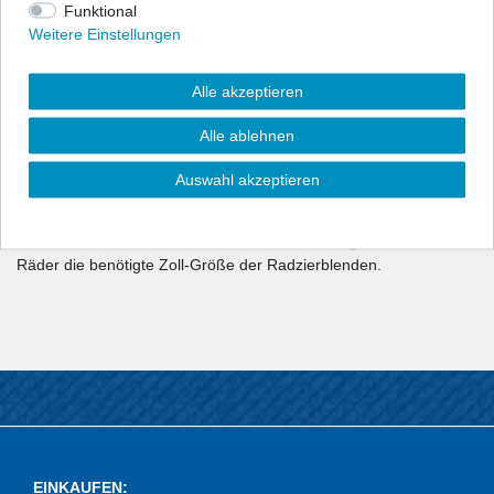
universell, für fast alle PKW, Transporter und LKW passend.
Funktional
Weitere Einstellungen
Radblenden aus hochwertigem ABS-Kunststoff
optimaler Halt durch Ringbefestigung mit
Verstellmöglichkeit
Alle akzeptieren
hochwertige Lackierung
Ein Satz für PKW/Transporter besteht aus vier
Alle ablehnen
Radzierblenden
Auswahl akzeptieren
bei LKW 22,5" Verpackung/Verkauf achsweise mit 2
Blenden, da VA und HA unterschiedliche Bauart haben.
Bitte kontrollieren Sie anhand Ihrer am Fahrzeug montierten
Räder die benötigte Zoll-Größe der Radzierblenden.
EINKAUFEN
: