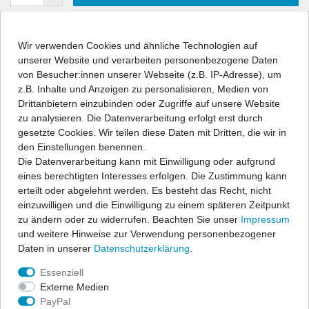
Wunschliste
Wir verwenden Cookies und ähnliche Technologien auf
unserer Website und verarbeiten personenbezogene Daten
* inkl. ges. MwSt. zzgl.
Versandkosten
von Besucher:innen unserer Webseite (z.B. IP-Adresse), um
z.B. Inhalte und Anzeigen zu personalisieren, Medien von
Drittanbietern einzubinden oder Zugriffe auf unsere Website
zu analysieren. Die Datenverarbeitung erfolgt erst durch
gesetzte Cookies. Wir teilen diese Daten mit Dritten, die wir in
Beschreibung
den Einstellungen benennen.
Die Datenverarbeitung kann mit Einwilligung oder aufgrund
eines berechtigten Interesses erfolgen. Die Zustimmung kann
Technische Daten
erteilt oder abgelehnt werden. Es besteht das Recht, nicht
einzuwilligen und die Einwilligung zu einem späteren Zeitpunkt
zu ändern oder zu widerrufen. Beachten Sie unser
Impressum
Angaben Produktsicherheit
und weitere Hinweise zur Verwendung personenbezogener
Daten in unserer
Daten­schutz­erklärung
.
Damit Stahlfelgen-Räder attraktiver gestaltet werden können,
Essenziell
bietet unser Lieferprogramm eine große Anzahl an
Externe Medien
unterschiedlichen Radzierblenden in allen gängigen Größen,
PayPal