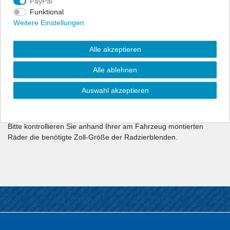
PayPal
unterschiedlichen Radzierblenden in allen gängigen Größen,
Funktional
universell, für fast alle PKW, Transporter und LKW passend.
Weitere Einstellungen
Radblenden aus hochwertigem ABS-Kunststoff
optimaler Halt durch Ringbefestigung mit
Alle akzeptieren
Verstellmöglichkeit
hochwertige Lackierung
Alle ablehnen
Ein Satz für PKW/Transporter besteht aus vier
Radzierblenden
Auswahl akzeptieren
bei LKW 22,5" Verpackung/Verkauf achsweise mit 2
Blenden, da VA und HA unterschiedliche Bauart haben.
Bitte kontrollieren Sie anhand Ihrer am Fahrzeug montierten
Räder die benötigte Zoll-Größe der Radzierblenden.