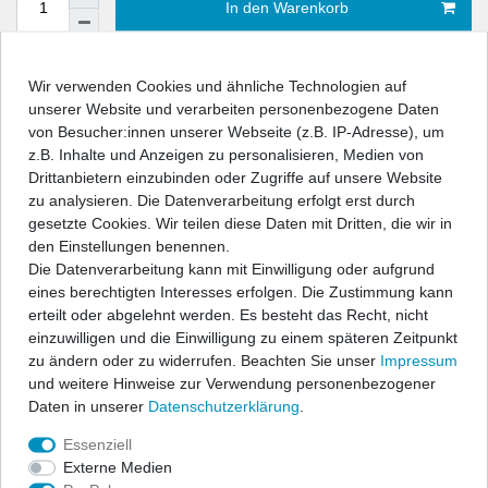
In den Warenkorb
Wir verwenden Cookies und ähnliche Technologien auf
Wunschliste
unserer Website und verarbeiten personenbezogene Daten
von Besucher:innen unserer Webseite (z.B. IP-Adresse), um
* inkl. ges. MwSt. zzgl.
Versandkosten
z.B. Inhalte und Anzeigen zu personalisieren, Medien von
Drittanbietern einzubinden oder Zugriffe auf unsere Website
zu analysieren. Die Datenverarbeitung erfolgt erst durch
gesetzte Cookies. Wir teilen diese Daten mit Dritten, die wir in
den Einstellungen benennen.
Beschreibung
Die Datenverarbeitung kann mit Einwilligung oder aufgrund
eines berechtigten Interesses erfolgen. Die Zustimmung kann
erteilt oder abgelehnt werden. Es besteht das Recht, nicht
Technische Daten
einzuwilligen und die Einwilligung zu einem späteren Zeitpunkt
zu ändern oder zu widerrufen. Beachten Sie unser
Impressum
und weitere Hinweise zur Verwendung personenbezogener
Angaben Produktsicherheit
Daten in unserer
Daten­schutz­erklärung
.
Essenziell
Damit Stahlfelgen-Räder attraktiver gestaltet werden können,
Externe Medien
bietet unser Lieferprogramm eine große Anzahl an