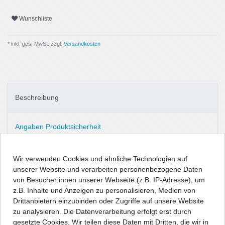
Wunschliste
* inkl. ges. MwSt. zzgl.
Versandkosten
Beschreibung
Angaben Produktsicherheit
Radzierblenden Radblenden Radkappen (Satz 4 Stück) Hamburg
Wir verwenden Cookies und ähnliche Technologien auf
18" Silber mit Klarlack und Chrommuttern
unserer Website und verarbeiten personenbezogene Daten
von Besucher:innen unserer Webseite (z.B. IP-Adresse), um
z.B. Inhalte und Anzeigen zu personalisieren, Medien von
Drittanbietern einzubinden oder Zugriffe auf unsere Website
Damit Stahlfelgen-Räder attraktiver gestaltet werden können,
zu analysieren. Die Datenverarbeitung erfolgt erst durch
bietet unser Lieferprogramm eine große Anzahl an
gesetzte Cookies. Wir teilen diese Daten mit Dritten, die wir in
unterschiedlichen Radzierblenden in allen gängigen Größen,