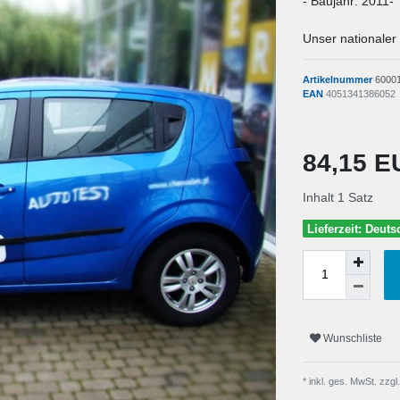
- Baujahr: 2011-
Unser nationaler 
Artikelnummer
6000
EAN
4051341386052
84,15 
Inhalt
1
Satz
Lieferzeit: Deut
Wunschliste
* inkl. ges. MwSt. zzgl.