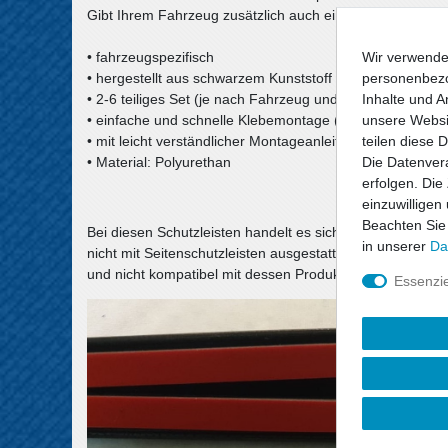
Gibt Ihrem Fahrzeug zusätzlich auch eine schicke Optik.
Wir verwende
• fahrzeugspezifisch
personenbezo
• hergestellt aus schwarzem Kunststoff
Inhalte und A
• 2-6 teiliges Set (je nach Fahrzeug und Anzahl der Tür
unsere Websit
• einfache und schnelle Klebemontage (Klebeband ist vor
teilen diese 
• mit leicht verständlicher Montageanleitung
Die Datenvera
• Material: Polyurethan
erfolgen. Die
einzuwilligen
Beachten Sie
Bei diesen Schutzleisten handelt es sich um ein Zubehör
in unserer
Da
nicht mit Seitenschutzleisten ausgestattet sind. Dieser Sa
und nicht kompatibel mit dessen Produkten.
Essenzie