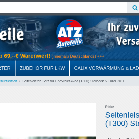
s ab 69,--€ Warenwert!
(innerhalb Deutschlands) +++
RTER
ZUBEHÖR FÜR LKW
CALIX VORWÄRMUNG & LA
hutzleisten
Seitenleisten-Satz für Chevrolet Aveo (T300) Steilheck 5-Türer 2011-
Rider
Seitenlei
(T300) St