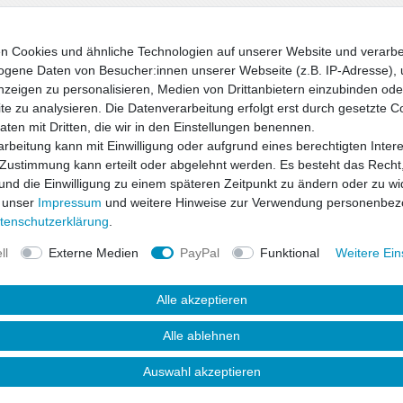
n Cookies und ähnliche Technologien auf unserer Website und verarbe
gene Daten von Besucher:innen unserer Webseite (z.B. IP-Adresse), 
nzeigen zu personalisieren, Medien von Drittanbietern einzubinden oder
en)
e zu analysieren. Die Datenverarbeitung erfolgt erst durch gesetzte C
montiert)
Daten mit Dritten, die wir in den Einstellungen benennen.
rbeitung kann mit Einwilligung oder aufgrund eines berechtigten Inter
 Zustimmung kann erteilt oder abgelehnt werden. Es besteht das Recht,
 und die Einwilligung zu einem späteren Zeitpunkt zu ändern oder zu wi
 unser
Impressum
und weitere Hinweise zur Verwendung personenbez
produkt für Fahrzeuge, welche werkseitig noch
ten­schutz­erklärung
.
tz ist kein Originalteil des Fahrzeugherstellers
ll
Externe Medien
PayPal
Funktional
Weitere Ein
Alle akzeptieren
Alle ablehnen
Auswahl akzeptieren