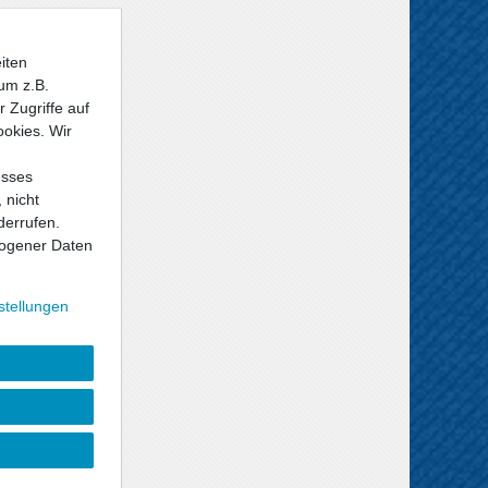
iten
um z.B.
 Zugriffe auf
ookies. Wir
esses
 nicht
derrufen.
ogener Daten
stellungen