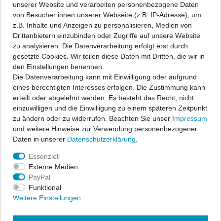
dazu kommt sind unsere Rammschutz-Seitenleisten optimal.
unserer Website und verarbeiten personenbezogene Daten
Gibt Ihrem Fahrzeug zusätzlich auch eine schicke Optik.
von Besucher:innen unserer Webseite (z.B. IP-Adresse), um
z.B. Inhalte und Anzeigen zu personalisieren, Medien von
• fahrzeugspezifisch
Drittanbietern einzubinden oder Zugriffe auf unsere Website
• hergestellt aus schwarzem Kunststoff
zu analysieren. Die Datenverarbeitung erfolgt erst durch
• 2-6 teiliges Set (je nach Fahrzeug und Anzahl der Türen)
gesetzte Cookies. Wir teilen diese Daten mit Dritten, die wir in
• einfache und schnelle Klebemontage (Klebeband ist
den Einstellungen benennen.
vormontiert)
Die Datenverarbeitung kann mit Einwilligung oder aufgrund
• mit leicht verständlicher Montageanleitung
eines berechtigten Interesses erfolgen. Die Zustimmung kann
• Material: Polyurethan
erteilt oder abgelehnt werden. Es besteht das Recht, nicht
einzuwilligen und die Einwilligung zu einem späteren Zeitpunkt
zu ändern oder zu widerrufen. Beachten Sie unser
Impressum
und weitere Hinweise zur Verwendung personenbezogener
Bei diesen Schutzleisten handelt es sich um ein Zubehörprodukt
Daten in unserer
Daten­schutz­erklärung
.
für Fahrzeuge, welche werkseitig noch nicht mit
Seitenschutzleisten ausgestattet sind. Dieser Satz ist kein
Essenziell
Originalteil des Fahrzeugherstellers und nicht kompatibel mit
Externe Medien
dessen Produkten.
PayPal
Funktional
Weitere Einstellungen