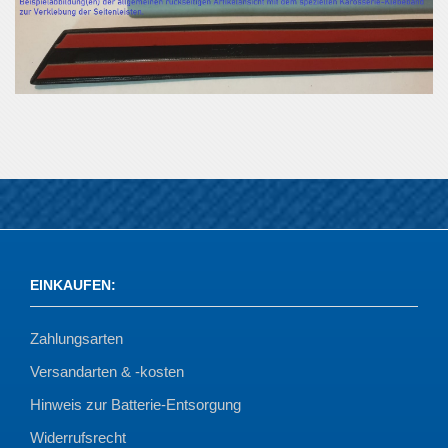
EINKAUFEN
:
Zahlungsarten
Versandarten & -kosten
Hinweis zur Batterie-Entsorgung
Widerrufsrecht