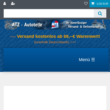
0,00 EUR
Versand kostenlos ab 69,--€ Warenwert!
+++
(innerhalb Deutschlands) +++
☰