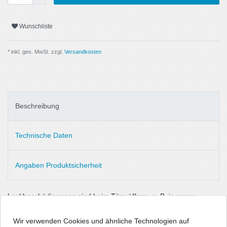
Wunschliste
* inkl. ges. MwSt. zzgl.
Versandkosten
Beschreibung
Technische Daten
Angaben Produktsicherheit
Lackbeschädigungen sind beim Türe öffnen, z. B. in engen
Garagen oder Parklücken, leider nicht immer vermeidbar, daher
ärgerlich und teuer in der Beseitigung. Damit es erst gar nicht
Wir verwenden Cookies und ähnliche Technologien auf