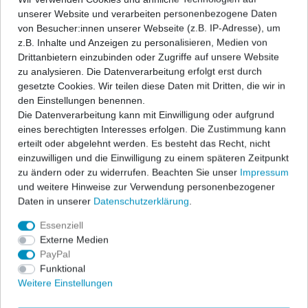
Buss
2
308 II
4
unserer Website und verarbeiten personenbezogene Daten
187
1
Mini
5
von Besucher:innen unserer Webseite (z.B. IP-Adresse), um
Cabrio
50
407
8
z.B. Inhalte und Anzeigen zu personalisieren, Medien von
188
2
Mitsubishi
9
Drittanbietern einzubinden oder Zugriffe auf unsere Website
Coupé
17
500
11
zu analysieren. Die Datenverarbeitung erfolgt erst durch
194
1
Nissan
33
gesetzte Cookies. Wir teilen diese Daten mit Dritten, die wir in
Fließheck
1
508
4
den Einstellungen benennen.
198
1
Opel
111
Die Datenverarbeitung kann mit Einwilligung oder aufgrund
Kombi
63
3008
5
eines berechtigten Interesses erfolgen. Die Zustimmung kann
Türanzahl
199
2
Peugeot
101
erteilt oder abgelehnt werden. Es besteht das Recht, nicht
Lieferwagen
2
1er
13
einzuwilligen und die Einwilligung zu einem späteren Zeitpunkt
3-türer
37
209
1
Porsche
2
zu ändern oder zu widerrufen. Beachten Sie unser
Impressum
Limousine
79
3er
22
und weitere Hinweise zur Verwendung personenbezogener
3/5-türer
4
639
8
Renault
74
Daten in unserer
Daten­schutz­erklärung
.
Limousine/Kombi
1
3er Touring
7
5-türer
49
843
2
Seat
45
Essenziell
SUV
2
4er
6
Externe Medien
846
1
Skoda
53
PayPal
Van
2
5er
16
Funktional
Blendschutzstreifen Frontscheibe
(B5) Limousine
3
Subaru
5
Weitere Einstellungen
passgenau mit Spiegelaussparung
A-Klasse
für VW Up inkl. E-Up Bj. 2011- ... 2-
5
tlg.
1P
3