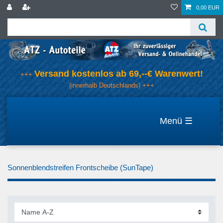
0,00 EUR
Versand kostenlos ab 69,--€ Warenwert!
+++
(innerhalb Deutschlands) +++
☰
Sonnenblendstreifen Frontscheibe (SunTape)