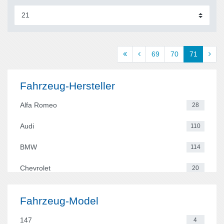
69
70
71
Fahrzeug-Hersteller
Alfa Romeo
28
Audi
110
BMW
114
Chevrolet
20
Citroen
39
Fahrzeug-Model
Dacia
21
147
4