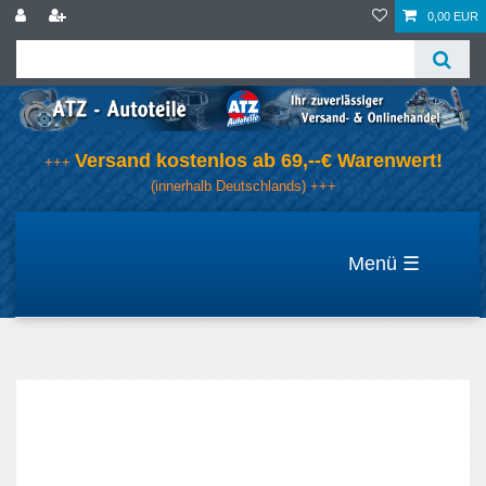
0,00 EUR
Versand kostenlos ab 69,--€ Warenwert!
+++
(innerhalb Deutschlands) +++
☰