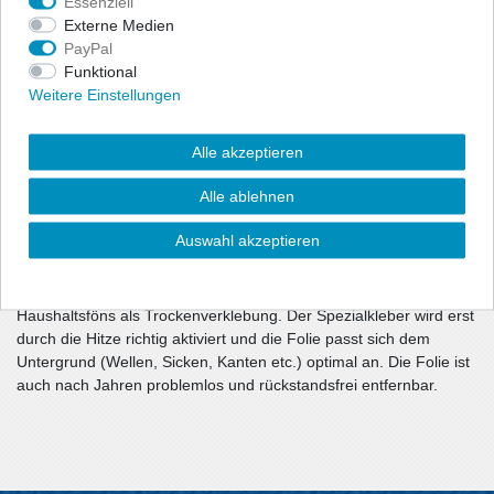
Essenziell
Da Kratzer und Schrammen sehr schnell beim Be- und Entladen
Externe Medien
des Kofferraumes entstehen können, bietet diese Spezialfolie in
PayPal
Carbon-Optik optimalen Schutz und bringt auch gleich eine
Funktional
sportliche Optik mit.
Weitere Einstellungen
Fahrzeugspezifisch in Passform zum jeweiligen Fahrzeug
zugeschnitten
Alle akzeptieren
230µ starke Schutzfolie
speziell für innere Kunststoffladekanten
Alle ablehnen
Carbon-Optik
rückstandsfrei und einfach wieder entfernbar
Auswahl akzeptieren
Die Montage erfolgt mit Hilfe eines handelsüblichen
Haushaltsföns als Trockenverklebung. Der Spezialkleber wird erst
durch die Hitze richtig aktiviert und die Folie passt sich dem
Untergrund (Wellen, Sicken, Kanten etc.) optimal an. Die Folie ist
auch nach Jahren problemlos und rückstandsfrei entfernbar.