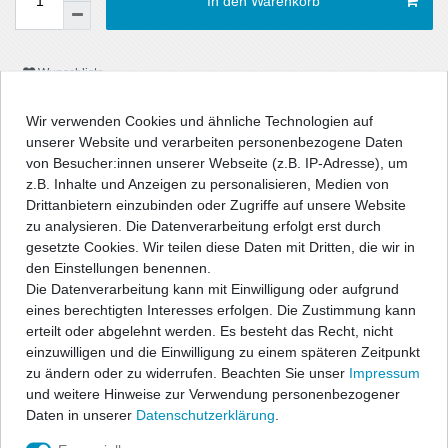
In den Warenkorb
Wunschliste
Wir verwenden Cookies und ähnliche Technologien auf
* inkl. ges. MwSt. zzgl.
Versandkosten
unserer Website und verarbeiten personenbezogene Daten
von Besucher:innen unserer Webseite (z.B. IP-Adresse), um
z.B. Inhalte und Anzeigen zu personalisieren, Medien von
Drittanbietern einzubinden oder Zugriffe auf unsere Website
zu analysieren. Die Datenverarbeitung erfolgt erst durch
Beschreibung
gesetzte Cookies. Wir teilen diese Daten mit Dritten, die wir in
den Einstellungen benennen.
Die Datenverarbeitung kann mit Einwilligung oder aufgrund
Angaben Produktsicherheit
eines berechtigten Interesses erfolgen. Die Zustimmung kann
erteilt oder abgelehnt werden. Es besteht das Recht, nicht
ClyTape® PKW - Ladekantenschutzfolie innen,
einzuwilligen und die Einwilligung zu einem späteren Zeitpunkt
Fahrzeugspezifisch zugeschnitten in Carbon-Optik
zu ändern oder zu widerrufen. Beachten Sie unser
Impressum
und weitere Hinweise zur Verwendung personenbezogener
Zum Schutz und zur optischen Aufwertung der inneren Kunststoff-
Daten in unserer
Daten­schutz­erklärung
.
Ladekante.