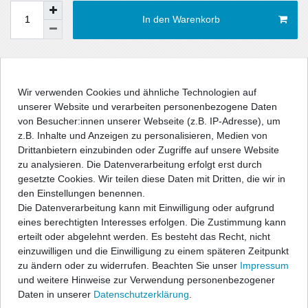
In den Warenkorb
Wunschliste
Wir verwenden Cookies und ähnliche Technologien auf
* inkl. ges. MwSt. zzgl.
Versandkosten
unserer Website und verarbeiten personenbezogene Daten
von Besucher:innen unserer Webseite (z.B. IP-Adresse), um
z.B. Inhalte und Anzeigen zu personalisieren, Medien von
Drittanbietern einzubinden oder Zugriffe auf unsere Website
zu analysieren. Die Datenverarbeitung erfolgt erst durch
Beschreibung
gesetzte Cookies. Wir teilen diese Daten mit Dritten, die wir in
den Einstellungen benennen.
Die Datenverarbeitung kann mit Einwilligung oder aufgrund
Angaben Produktsicherheit
eines berechtigten Interesses erfolgen. Die Zustimmung kann
erteilt oder abgelehnt werden. Es besteht das Recht, nicht
einzuwilligen und die Einwilligung zu einem späteren Zeitpunkt
ClyTape® PKW - Ladekantenschutzfolie innen,
zu ändern oder zu widerrufen. Beachten Sie unser
Impressum
Fahrzeugspezifisch zugeschnitten in Carbon-Optik
und weitere Hinweise zur Verwendung personenbezogener
Daten in unserer
Daten­schutz­erklärung
.
Zum Schutz und zur optischen Aufwertung der inneren Kunststoff-