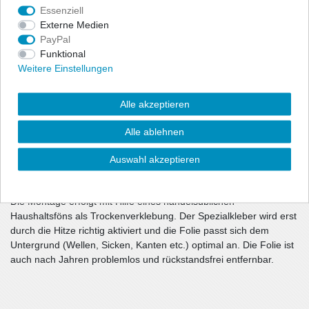
Ladekante.
Essenziell
Da Kratzer und Schrammen sehr schnell beim Be- und Entladen
Externe Medien
des Kofferraumes entstehen können, bietet diese Spezialfolie in
PayPal
Carbon-Optik optimalen Schutz und bringt auch gleich eine
Funktional
sportliche Optik mit.
Weitere Einstellungen
Fahrzeugspezifisch in Passform zum jeweiligen Fahrzeug
Alle akzeptieren
zugeschnitten
230µ starke Schutzfolie
Alle ablehnen
speziell für innere Kunststoffladekanten
Carbon-Optik
Auswahl akzeptieren
rückstandsfrei und einfach wieder entfernbar
Die Montage erfolgt mit Hilfe eines handelsüblichen
Haushaltsföns als Trockenverklebung. Der Spezialkleber wird erst
durch die Hitze richtig aktiviert und die Folie passt sich dem
Untergrund (Wellen, Sicken, Kanten etc.) optimal an. Die Folie ist
auch nach Jahren problemlos und rückstandsfrei entfernbar.