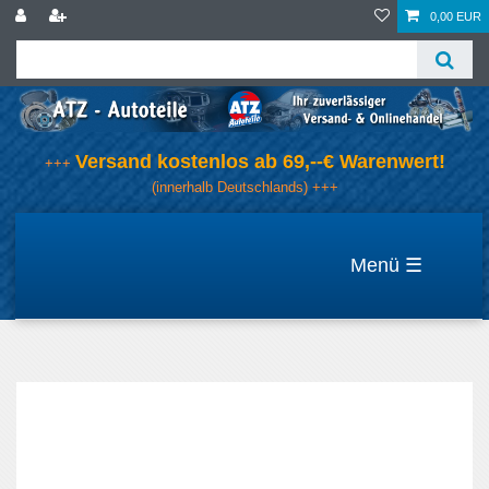
0,00 EUR
Versand kostenlos ab 69,--€ Warenwert!
+++
(innerhalb Deutschlands) +++
☰