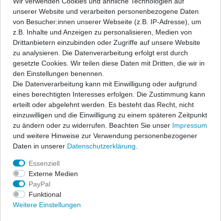
Wir verwenden Cookies und ähnliche Technologien auf
unserer Website und verarbeiten personenbezogene Daten
Wunschliste
von Besucher:innen unserer Webseite (z.B. IP-Adresse), um
z.B. Inhalte und Anzeigen zu personalisieren, Medien von
* inkl. ges. MwSt. zzgl.
Versandkosten
Drittanbietern einzubinden oder Zugriffe auf unsere Website
zu analysieren. Die Datenverarbeitung erfolgt erst durch
gesetzte Cookies. Wir teilen diese Daten mit Dritten, die wir in
den Einstellungen benennen.
Die Datenverarbeitung kann mit Einwilligung oder aufgrund
Beschreibung
eines berechtigten Interesses erfolgen. Die Zustimmung kann
erteilt oder abgelehnt werden. Es besteht das Recht, nicht
einzuwilligen und die Einwilligung zu einem späteren Zeitpunkt
Angaben Produktsicherheit
zu ändern oder zu widerrufen. Beachten Sie unser
Impressum
und weitere Hinweise zur Verwendung personenbezogener
Daten in unserer
Daten­schutz­erklärung
.
Lackbeschädigungen sind beim Be- und Entladen leider nicht
immer vermeidbar, daher ärgerlich und teuer in der Beseitigung.
Essenziell
Damit es erst gar nicht dazu kommt, oder um vorhandene
Externe Medien
Beschädigungen abzudecken, ist unser Ladekantenschutz
PayPal
optimal.
Funktional
Weitere Einstellungen
• optisch an die Heckklappen-Konturen angelehnt