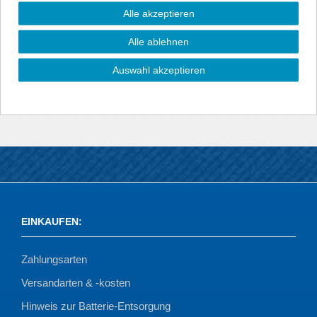
• hergestellt aus schwarzem Kunststoff
Alle akzeptieren
• CNC gefräst für eine hohe Passgenauigkeit
• einfache und schnelle Klebemontage (Klebeband ist
Alle ablehnen
vormontiert)
• mit Abkantung, deckt auch die Kante ab (3D)
Auswahl akzeptieren
• lackierbar
EINKAUFEN
:
Zahlungsarten
Versandarten & -kosten
Hinweis zur Batterie-Entsorgung