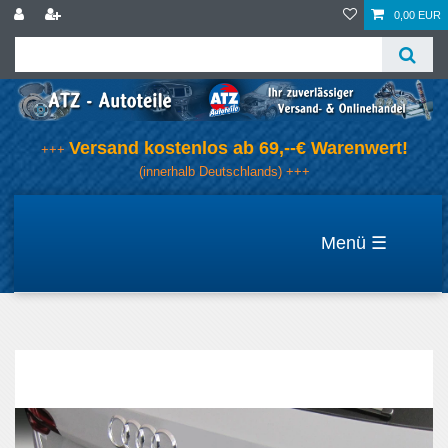
0,00 EUR
Versand kostenlos ab 69,--€ Warenwert!
+++
(innerhalb Deutschlands) +++
☰