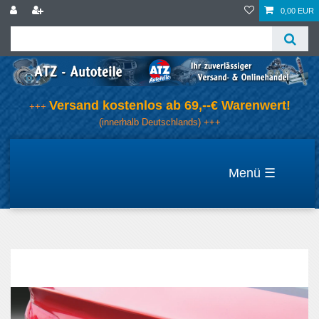
0,00 EUR
Versand kostenlos ab 69,--€ Warenwert!
+++
(innerhalb Deutschlands) +++
☰