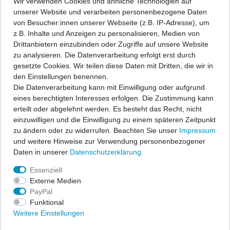
Wir verwenden Cookies und ähnliche Technologien auf
unserer Website und verarbeiten personenbezogene Daten
Wunschliste
von Besucher:innen unserer Webseite (z.B. IP-Adresse), um
z.B. Inhalte und Anzeigen zu personalisieren, Medien von
* inkl. ges. MwSt. zzgl.
Versandkosten
Drittanbietern einzubinden oder Zugriffe auf unsere Website
zu analysieren. Die Datenverarbeitung erfolgt erst durch
gesetzte Cookies. Wir teilen diese Daten mit Dritten, die wir in
den Einstellungen benennen.
Die Datenverarbeitung kann mit Einwilligung oder aufgrund
Beschreibung
eines berechtigten Interesses erfolgen. Die Zustimmung kann
erteilt oder abgelehnt werden. Es besteht das Recht, nicht
einzuwilligen und die Einwilligung zu einem späteren Zeitpunkt
Angaben Produktsicherheit
zu ändern oder zu widerrufen. Beachten Sie unser
Impressum
und weitere Hinweise zur Verwendung personenbezogener
Daten in unserer
Daten­schutz­erklärung
.
Lackbeschädigungen sind beim Be- und Entladen leider nicht
immer vermeidbar, daher ärgerlich und teuer in der Beseitigung.
Essenziell
Damit es erst gar nicht dazu kommt, oder um vorhandene
Externe Medien
Beschädigungen abzudecken, ist unser Ladekantenschutz
PayPal
optimal.
Funktional
Weitere Einstellungen
• optisch an die Heckklappen-Konturen angelehnt