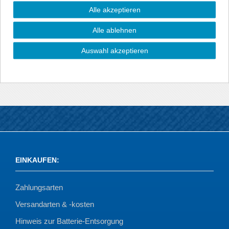
• hergestellt aus schwarzem Kunststoff
Alle akzeptieren
• CNC gefräst für eine hohe Passgenauigkeit
• einfache und schnelle Klebemontage (Klebeband ist
Alle ablehnen
vormontiert)
• mit Abkantung, deckt auch die Kante ab (3D)
Auswahl akzeptieren
• lackierbar
EINKAUFEN
:
Zahlungsarten
Versandarten & -kosten
Hinweis zur Batterie-Entsorgung