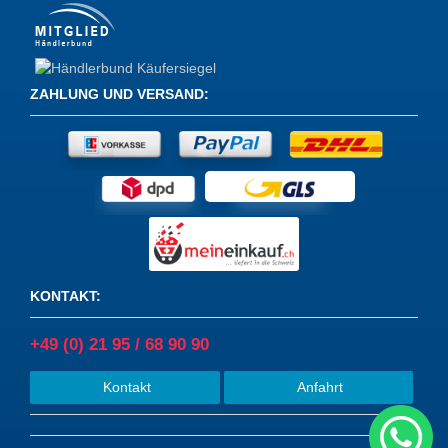
W163
1
W203
1
ZAHLUNG UND VERSAND
:
W204
3
W211
1
W212
2
W245
1
W447
1
KONTAKT
:
W639
1
+49 (0) 21 95 / 68 90 90
WGR
1
Kontakt
Anfahrt
X
2
X2
1