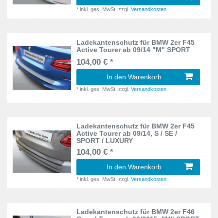
Niro
4
*
inkl. ges. MwSt.
zzgl.
Versandkosten
F30, F31
2
Octavia
7
F44
1
Ladekantenschutz für BMW 2er F45
Outback
2
Active Tourer ab 09/14 "M" SPORT
FC, FCT, F40PKW
1
104,00 € *
Pajero
2
G
In den Warenkorb
1
Passat
6
*
inkl. ges. MwSt.
zzgl.
Versandkosten
GB
1
Prius
2
GDH
1
Ladekantenschutz für BMW 2er F45
pro Cee´d
3
Active Tourer ab 09/14, S / SE /
Generation 2
7
SPORT / LUXURY
Q3
2
104,00 € *
Generation 3
6
In den Warenkorb
Q5
2
Generation 4
2
*
inkl. ges. MwSt.
zzgl.
Versandkosten
Qashqai
2
G22
1
S3
1
Ladekantenschutz für BMW 2er F46