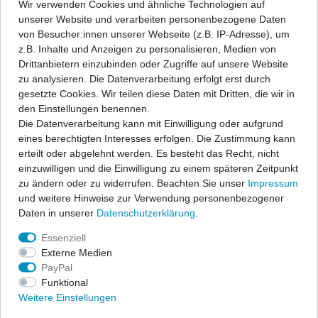
CR
In den Warenkorb
1
Wir verwenden Cookies und ähnliche Technologien auf
EcoSport
unserer Website und verarbeiten personenbezogene Daten
2
*
inkl. ges. MwSt.
zzgl.
Versandkosten
DJF
1
von Besucher:innen unserer Webseite (z.B. IP-Adresse), um
Eclipse
z.B. Inhalte und Anzeigen zu personalisieren, Medien von
2
DA3
1
Drittanbietern einzubinden oder Zugriffe auf unsere Website
Ladekantenschutz für BMW 1er F21,
E-Klasse
zu analysieren. Die Datenverarbeitung erfolgt erst durch
5
3/5-türig ab 03/2015 für "M"
DAW/DBW
1
gesetzte Cookies. Wir teilen diese Daten mit Dritten, die wir in
Stoßstange
Fabia
den Einstellungen benennen.
2
104,00 € *
DM
1
Die Datenverarbeitung kann mit Einwilligung oder aufgrund
In den Warenkorb
Focus
eines berechtigten Interesses erfolgen. Die Zustimmung kann
8
DM2
1
erteilt oder abgelehnt werden. Es besteht das Recht, nicht
*
inkl. ges. MwSt.
zzgl.
Versandkosten
Forester
einzuwilligen und die Einwilligung zu einem späteren Zeitpunkt
3
DYB
2
zu ändern oder zu widerrufen. Beachten Sie unser
Impressum
GLE
und weitere Hinweise zur Verwendung personenbezogener
2
Ladekantenschutz für BMW 1er F21,
3/5-türig SE / ES / SPORT ab 03/2015
E
1
Daten in unserer
Daten­schutz­erklärung
.
Golf V
104,00 € *
3
Essenziell
E12 U, J, T, J1
1
In den Warenkorb
Externe Medien
Golf VI
3
PayPal
*
inkl. ges. MwSt.
zzgl.
Versandkosten
E15J, E15UT
2
Funktional
i20
3
Weitere Einstellungen
E21
1
i30
2