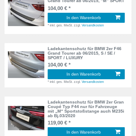
Grand Tourer ab 06/2015, "M" SPORT
GS
1
Santa Fe
104,00 € *
2
H12, H12G, H1
1
In den Warenkorb
Sharan
2
*
inkl. ges. MwSt.
zzgl.
Versandkosten
HW2
1
Sorento
2
J10
1
Sportage
2
Ladekantenschutz für BMW 2er F46
J12
1
Grand Tourer ab 06/2015, S / SE /
SPORT / LUXURY
Swift
2
104,00 € *
JA
1
T5
2
In den Warenkorb
JU2
1
*
inkl. ges. MwSt.
zzgl.
Versandkosten
Tiguan
2
KL
2
Touareg
2
Ladekantenschutz für BMW 2er Gran
Kombi Generation 1
1
Coupé Typ F44 nur für Fahrzeuge
Touran
2
mit „M“ Sportstoßstange auch M235i
LM
ab Bj.03/2020
1
Tourneo Connect
119,00 € *
2
Limousine Typ B8
1
In den Warenkorb
Tucson
3