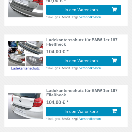
90,00 € *
6R
1
In den Warenkorb
Avensis
3
7L
1
*
inkl. ges. MwSt.
zzgl.
Versandkosten
B-Klasse
1
7M
2
Berlingo
1
Ladekantenschutz für BMW 1er 187
7MS
1
Fließheck
C-Klasse
5
104,00 € *
7N
1
In den Warenkorb
C1
1
8H7, B6, 8HE, B7
3
*
inkl. ges. MwSt.
zzgl.
Versandkosten
C5
1
8K2, B8
1
Caddy
2
Ladekantenschutz für BMW 1er 187
8K5, B8
1
Fließheck
Caddy Maxi
1
104,00 € *
8P1
3
Cayenne
1
In den Warenkorb
8R
1
*
inkl. ges. MwSt.
zzgl.
Versandkosten
Cee 'd
3
9N
1