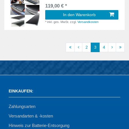
119,00 € *
S212
2
In den Warenkorb
Schrägheck
5
*
inkl. ges. MwSt.
zzgl.
Versandkosten
Schrägheck Genaration 2 T25
1
SK
1
2
3
4
Sportback
5
Sports Tourer
2
SW
4
EINKAUFEN
:
Stufenheck
1
T-Modell S204
1
Zahlungsarten
Versandarten & -kosten
T25
1
Hinweis zur Batterie-Entsorgung