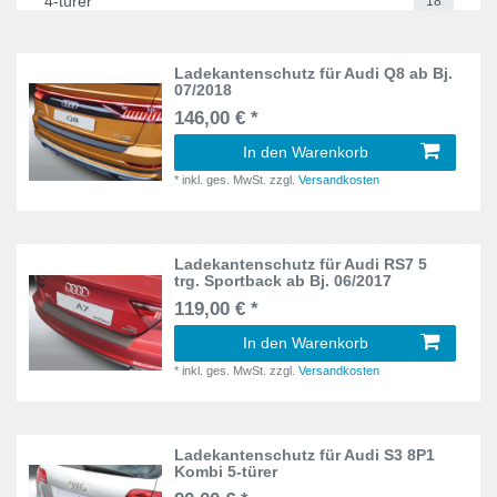
4-türer
18
3B, 3BG
2
SsangYong
2
A6 Avant
1
5-türer
113
3C
1
Subaru
7
Ladekantenschutz für Audi Q8 ab Bj.
2er
1
07/2018
3T
1
Suzuki
2
146,00 € *
Aircross
1
4F5, C6
1
Toyota
17
In den Warenkorb
Alhambra
2
*
inkl. ges. MwSt.
zzgl.
Versandkosten
4G
1
Volvo
3
Altea
2
5F
1
VW
45
Astra
1
Ladekantenschutz für Audi RS7 5
trg. Sportback ab Bj. 06/2017
5J
3
Astra H
119,00 € *
4
5N
1
In den Warenkorb
Astra K
2
*
inkl. ges. MwSt.
zzgl.
Versandkosten
5P
2
Astra J
2
5T
1
ASX
3
Ladekantenschutz für Audi S3 8P1
5Z
1
Kombi 5-türer
Auris
2