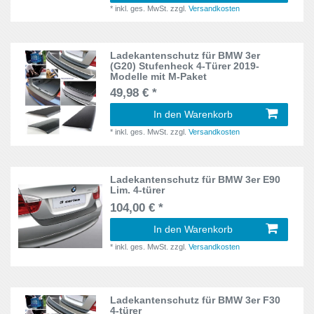
*
inkl. ges. MwSt.
zzgl.
Versandkosten
MK1
1
X1
3
MK2
3
Ladekantenschutz für BMW 3er
X3
2
(G20) Stufenheck 4-Türer 2019-
Mk6
1
Modelle mit M-Paket
X4
2
49,98 € *
Multivan
1
In den Warenkorb
X5
2
N
1
*
inkl. ges. MwSt.
zzgl.
Versandkosten
XF
2
NH
1
Ladekantenschutz für BMW 3er E90
NZ/FZ
1
Lim. 4-türer
104,00 € *
NQ5
1
In den Warenkorb
QL
*
inkl. ges. MwSt.
zzgl.
Versandkosten
1
R1
1
Ladekantenschutz für BMW 3er F30
R50
1
4-türer