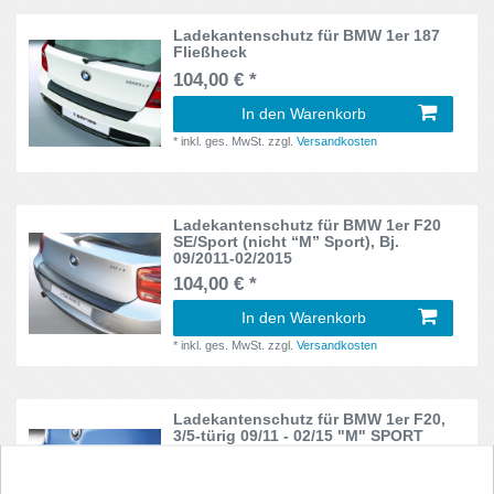
Civic
1
9YA
Ladekantenschutz für BMW 1er 187
1
Fließheck
Civic IX
1
104,00 € *
AW
1
Clio
1
In den Warenkorb
Avant Typ B8
1
*
inkl. ges. MwSt.
zzgl.
Versandkosten
CLK
1
B9
2
Combo
1
BWY
1
Ladekantenschutz für BMW 1er F20
SE/Sport (nicht “M” Sport), Bj.
Cooper
2
09/2011-02/2015
C
3
104,00 € *
Corolla
5
C209
1
In den Warenkorb
Corsa D
3
*
inkl. ges. MwSt.
zzgl.
Versandkosten
C292
1
Corsa,Tigra
1
C4
1
Ladekantenschutz für BMW 1er F20,
Coupe
1
3/5-türig 09/11 - 02/15 "M" SPORT
Caravelle
1
104,00 € *
CR-V
1