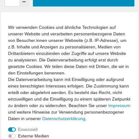
Wunschliste
Wir verwenden Cookies und ähnliche Technologien auf
unserer Website und verarbeiten personenbezogene Daten
* inkl. ges. MwSt. zzgl.
Versandkosten
von Besucher:innen unserer Webseite (z.B. IP-Adresse), um
z.B. Inhalte und Anzeigen zu personalisieren, Medien von
Drittanbietern einzubinden oder Zugriffe auf unsere Website
zu analysieren. Die Datenverarbeitung erfolgt erst durch
gesetzte Cookies. Wir teilen diese Daten mit Dritten, die wir in
Beschreibung
den Einstellungen benennen.
Die Datenverarbeitung kann mit Einwilligung oder aufgrund
eines berechtigten Interesses erfolgen. Die Zustimmung kann
Angaben Produktsicherheit
erteilt oder abgelehnt werden. Es besteht das Recht, nicht
einzuwilligen und die Einwilligung zu einem späteren Zeitpunkt
zu ändern oder zu widerrufen. Beachten Sie unser
Impressum
und weitere Hinweise zur Verwendung personenbezogener
Daten in unserer
Daten­schutz­erklärung
.
Essenziell
Vollgarage aus hochwertiger Materialkombination
Externe Medien