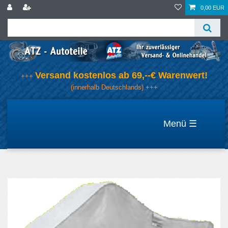
0,00 EUR
Versand kostenlos ab 69,--€ Warenwert!
+++
(innerhalb Deutschlands) +++
☰