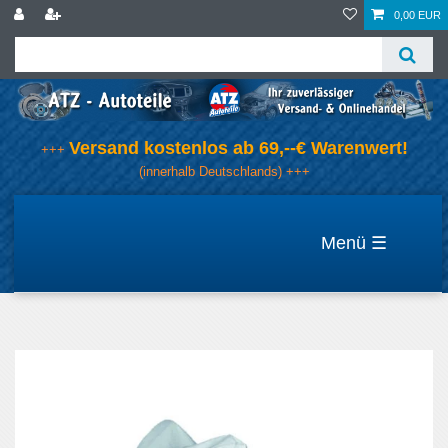
0,00 EUR
Versand kostenlos ab 69,--€ Warenwert!
+++
(innerhalb Deutschlands) +++
☰