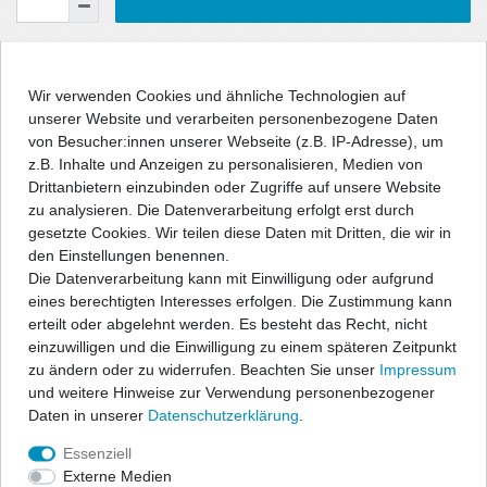
Wunschliste
Wir verwenden Cookies und ähnliche Technologien auf
unserer Website und verarbeiten personenbezogene Daten
* inkl. ges. MwSt. zzgl.
Versandkosten
von Besucher:innen unserer Webseite (z.B. IP-Adresse), um
z.B. Inhalte und Anzeigen zu personalisieren, Medien von
Drittanbietern einzubinden oder Zugriffe auf unsere Website
zu analysieren. Die Datenverarbeitung erfolgt erst durch
gesetzte Cookies. Wir teilen diese Daten mit Dritten, die wir in
Beschreibung
den Einstellungen benennen.
Die Datenverarbeitung kann mit Einwilligung oder aufgrund
eines berechtigten Interesses erfolgen. Die Zustimmung kann
Angaben Produktsicherheit
erteilt oder abgelehnt werden. Es besteht das Recht, nicht
einzuwilligen und die Einwilligung zu einem späteren Zeitpunkt
zu ändern oder zu widerrufen. Beachten Sie unser
Impressum
und weitere Hinweise zur Verwendung personenbezogener
Daten in unserer
Daten­schutz­erklärung
.
Essenziell
Vollgarage aus hochwertiger Materialkombination
Externe Medien