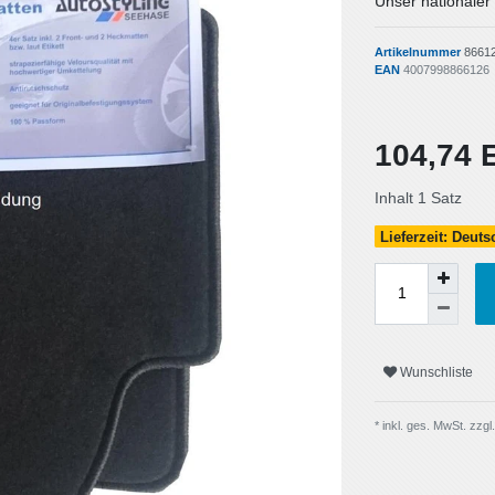
Unser nationaler
Artikelnummer
8661
EAN
4007998866126
104,74
Inhalt
1
Satz
Lieferzeit: Deut
Wunschliste
* inkl. ges. MwSt. zzgl.