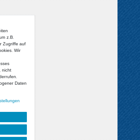
iten
um z.B.
 Zugriffe auf
ookies. Wir
esses
 nicht
derrufen.
ogener Daten
stellungen