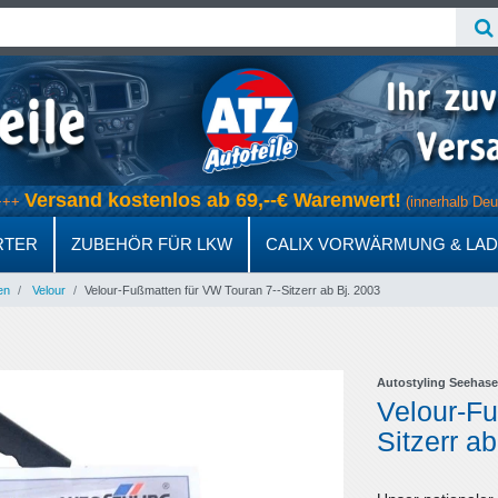
Versand kostenlos ab 69,--€ Warenwert!
+++
(innerhalb
RTER
ZUBEHÖR FÜR LKW
CALIX VORWÄRMUNG & LA
en
Velour
Velour-Fußmatten für VW Touran 7--Sitzerr ab Bj. 2003
Autostyling Seehase
Velour-Fu
Sitzerr a