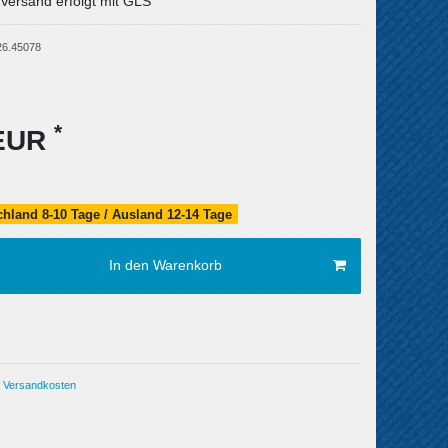
 Versand erfolgt mit GLS
26.45078
*
 EUR
schland 8-10 Tage / Ausland 12-14 Tage
In den Warenkorb
Versandkosten