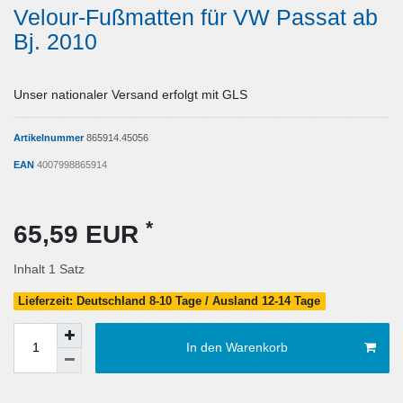
Velour-Fußmatten für VW Passat ab
Bj. 2010
Unser nationaler Versand erfolgt mit GLS
Artikelnummer
865914.45056
EAN
4007998865914
*
65,59 EUR
Inhalt
1
Satz
Lieferzeit: Deutschland 8-10 Tage / Ausland 12-14 Tage
In den Warenkorb