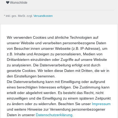
Wunschliste
* inkl. ges. MwSt. zzgl.
Versandkosten
Wir verwenden Cookies und ähnliche Technologien auf
unserer Website und verarbeiten personenbezogene Daten
Beschreibung
von Besucher:innen unserer Webseite (z.B. IP-Adresse), um
z.B. Inhalte und Anzeigen zu personalisieren, Medien von
Angaben Produktsicherheit
Drittanbietern einzubinden oder Zugriffe auf unsere Website
zu analysieren. Die Datenverarbeitung erfolgt erst durch
gesetzte Cookies. Wir teilen diese Daten mit Dritten, die wir in
Passform-Fußmatten:
den Einstellungen benennen.
Die Datenverarbeitung kann mit Einwilligung oder aufgrund
- passgenau nach Form des Fußraums
eines berechtigten Interesses erfolgen. Die Zustimmung kann
- hochwertige, strapazierfähige Velourqualität (ca. 600g/m²) mit
erteilt oder abgelehnt werden. Es besteht das Recht, nicht
Umkettelung
einzuwilligen und die Einwilligung zu einem späteren Zeitpunkt
- Antirutsch-Schutz auf der Unterseite
zu ändern oder zu widerrufen. Beachten Sie unser
Impressum
- entweder geeignet für vorhandenes Original-
und weitere Hinweise zur Verwendung personenbezogener
Befestigungssystem, oder im Lieferumfang befinden sich
Daten in unserer
Daten­schutz­erklärung
.
entsprechende Befestigungsteile zur Fixierung der Matten, wenn