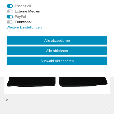
benötigt wird.
Essenziell
- Material:100% Polyamid, Velour (ca. 600g/m²)
Externe Medien
PayPal
Funktional
Weitere Einstellungen
Alle akzeptieren
Alle ablehnen
Auswahl akzeptieren
" >