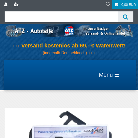
0,00 EUR
Versand kostenlos ab 69,--€ Warenwert!
+++
(innerhalb Deutschlands) +++
☰