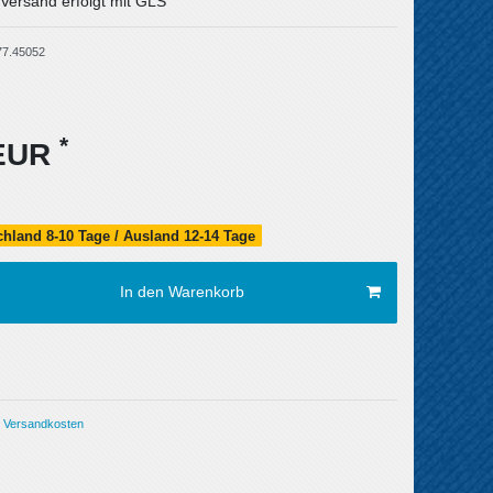
 Versand erfolgt mit GLS
77.45052
*
 EUR
schland 8-10 Tage / Ausland 12-14 Tage
In den Warenkorb
Versandkosten