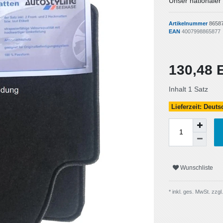
Unser nationaler
Artikelnummer
8658
EAN
4007998865877
130,48
Inhalt
1
Satz
Lieferzeit: Deut
Wunschliste
* inkl. ges. MwSt. zzgl.