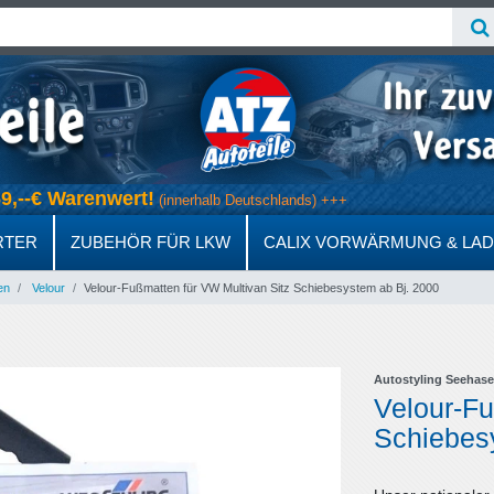
 69,--€ Warenwert!
(innerhalb Deutschlands) +++
RTER
ZUBEHÖR FÜR LKW
CALIX VORWÄRMUNG & LA
en
Velour
Velour-Fußmatten für VW Multivan Sitz Schiebesystem ab Bj. 2000
Autostyling Seehase
Velour-Fu
Schiebes