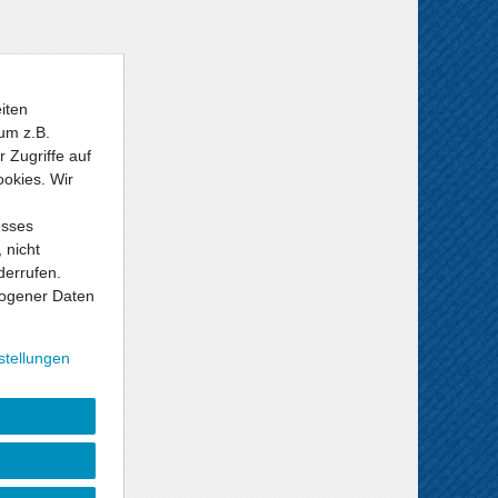
iten
um z.B.
 Zugriffe auf
ookies. Wir
esses
 nicht
derrufen.
ogener Daten
stellungen