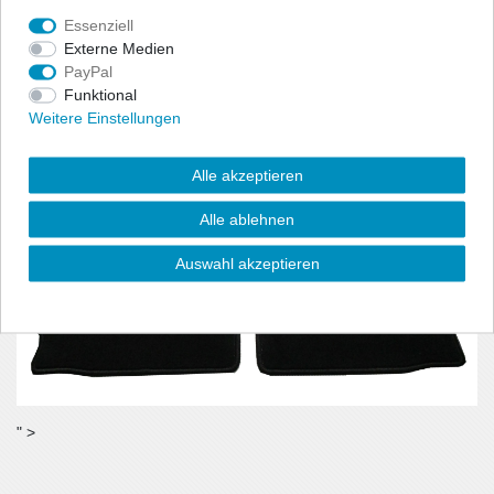
benötigt wird.
Essenziell
- Material:100% Polyamid, Velour (ca. 600g/m²)
Externe Medien
PayPal
Funktional
Weitere Einstellungen
Alle akzeptieren
Alle ablehnen
Auswahl akzeptieren
" >