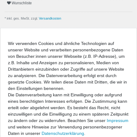
Wunschliste
* inkl. ges. MwSt. zzgl.
Versandkosten
Wir verwenden Cookies und ähnliche Technologien auf
unserer Website und verarbeiten personenbezogene Daten
Beschreibung
von Besucher:innen unserer Webseite (z.B. IP-Adresse), um
z.B. Inhalte und Anzeigen zu personalisieren, Medien von
Angaben Produktsicherheit
Drittanbietern einzubinden oder Zugriffe auf unsere Website
zu analysieren. Die Datenverarbeitung erfolgt erst durch
gesetzte Cookies. Wir teilen diese Daten mit Dritten, die wir in
Passform-Fußmatten:
den Einstellungen benennen.
Die Datenverarbeitung kann mit Einwilligung oder aufgrund
- passgenau nach Form des Fußraums
eines berechtigten Interesses erfolgen. Die Zustimmung kann
- hochwertige, strapazierfähige Velourqualität (ca. 600g/m²) mit
erteilt oder abgelehnt werden. Es besteht das Recht, nicht
Umkettelung
einzuwilligen und die Einwilligung zu einem späteren Zeitpunkt
- Antirutsch-Schutz auf der Unterseite
zu ändern oder zu widerrufen. Beachten Sie unser
Impressum
- entweder geeignet für vorhandenes Original-
und weitere Hinweise zur Verwendung personenbezogener
Befestigungssystem, oder im Lieferumfang befinden sich
Daten in unserer
Daten­schutz­erklärung
.
entsprechende Befestigungsteile zur Fixierung der Matten, wenn