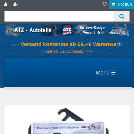
0,00 EUR
Versand kostenlos ab 69,--€ Warenwert!
+++
(innerhalb Deutschlands) +++
☰