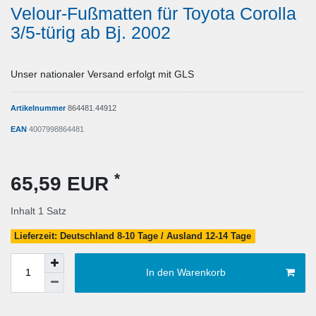
Velour-Fußmatten für Toyota Corolla
3/5-türig ab Bj. 2002
Unser nationaler Versand erfolgt mit GLS
Artikelnummer
864481.44912
EAN
4007998864481
*
65,59 EUR
Inhalt
1
Satz
Lieferzeit: Deutschland 8-10 Tage / Ausland 12-14 Tage
In den Warenkorb