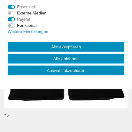
benötigt wird.
Essenziell
- Material:100% Polyamid, Velour (ca. 600g/m²)
Externe Medien
PayPal
Funktional
Weitere Einstellungen
Alle akzeptieren
Alle ablehnen
Auswahl akzeptieren
" >