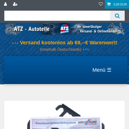
0,00 EUR
Versand kostenlos ab 69,--€ Warenwert!
+++
(innerhalb Deutschlands) +++
☰