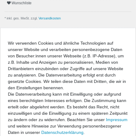
Wunschliste
* inkl. ges. MwSt. zzgl.
Versandkosten
Wir verwenden Cookies und ähnliche Technologien auf
unserer Website und verarbeiten personenbezogene Daten
Beschreibung
von Besucher:innen unserer Webseite (z.B. IP-Adresse), um
z.B. Inhalte und Anzeigen zu personalisieren, Medien von
Angaben Produktsicherheit
Drittanbietern einzubinden oder Zugriffe auf unsere Website
zu analysieren. Die Datenverarbeitung erfolgt erst durch
gesetzte Cookies. Wir teilen diese Daten mit Dritten, die wir in
Passform-Fußmatten:
den Einstellungen benennen.
Die Datenverarbeitung kann mit Einwilligung oder aufgrund
- passgenau nach Form des Fußraums
eines berechtigten Interesses erfolgen. Die Zustimmung kann
- hochwertige, strapazierfähige Velourqualität (ca. 600g/m²) mit
erteilt oder abgelehnt werden. Es besteht das Recht, nicht
Umkettelung
einzuwilligen und die Einwilligung zu einem späteren Zeitpunkt
- Antirutsch-Schutz auf der Unterseite
zu ändern oder zu widerrufen. Beachten Sie unser
Impressum
- entweder geeignet für vorhandenes Original-
und weitere Hinweise zur Verwendung personenbezogener
Befestigungssystem, oder im Lieferumfang befinden sich
Daten in unserer
Daten­schutz­erklärung
.
entsprechende Befestigungsteile zur Fixierung der Matten, wenn