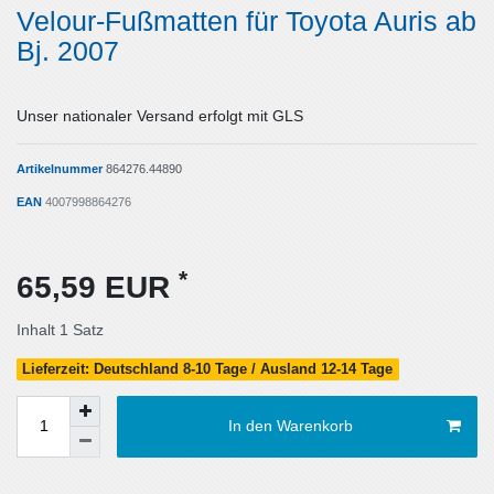
Velour-Fußmatten für Toyota Auris ab
Bj. 2007
Unser nationaler Versand erfolgt mit GLS
Artikelnummer
864276.44890
EAN
4007998864276
*
65,59 EUR
Inhalt
1
Satz
Lieferzeit: Deutschland 8-10 Tage / Ausland 12-14 Tage
In den Warenkorb