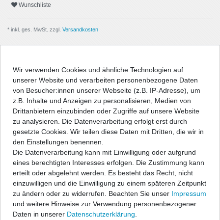
Wunschliste
* inkl. ges. MwSt. zzgl.
Versandkosten
Wir verwenden Cookies und ähnliche Technologien auf
unserer Website und verarbeiten personenbezogene Daten
Beschreibung
von Besucher:innen unserer Webseite (z.B. IP-Adresse), um
z.B. Inhalte und Anzeigen zu personalisieren, Medien von
Angaben Produktsicherheit
Drittanbietern einzubinden oder Zugriffe auf unsere Website
zu analysieren. Die Datenverarbeitung erfolgt erst durch
gesetzte Cookies. Wir teilen diese Daten mit Dritten, die wir in
Passform-Fußmatten:
den Einstellungen benennen.
Die Datenverarbeitung kann mit Einwilligung oder aufgrund
- passgenau nach Form des Fußraums
eines berechtigten Interesses erfolgen. Die Zustimmung kann
- hochwertige, strapazierfähige Velourqualität (ca. 600g/m²) mit
erteilt oder abgelehnt werden. Es besteht das Recht, nicht
Umkettelung
einzuwilligen und die Einwilligung zu einem späteren Zeitpunkt
- Antirutsch-Schutz auf der Unterseite
zu ändern oder zu widerrufen. Beachten Sie unser
Impressum
- entweder geeignet für vorhandenes Original-
und weitere Hinweise zur Verwendung personenbezogener
Befestigungssystem, oder im Lieferumfang befinden sich
Daten in unserer
Daten­schutz­erklärung
.
entsprechende Befestigungsteile zur Fixierung der Matten, wenn