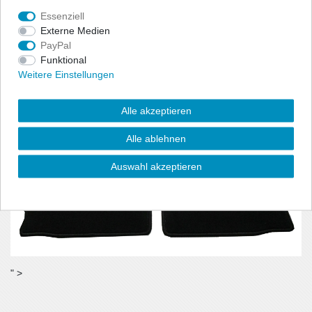
benötigt wird.
Essenziell
- Material:100% Polyamid, Velour (ca. 600g/m²)
Externe Medien
PayPal
Funktional
Weitere Einstellungen
Alle akzeptieren
Alle ablehnen
Auswahl akzeptieren
" >