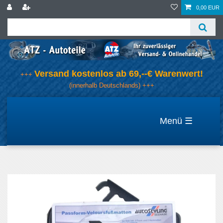
0,00 EUR
Versand kostenlos ab 69,--€ Warenwert!
+++
(innerhalb Deutschlands) +++
☰