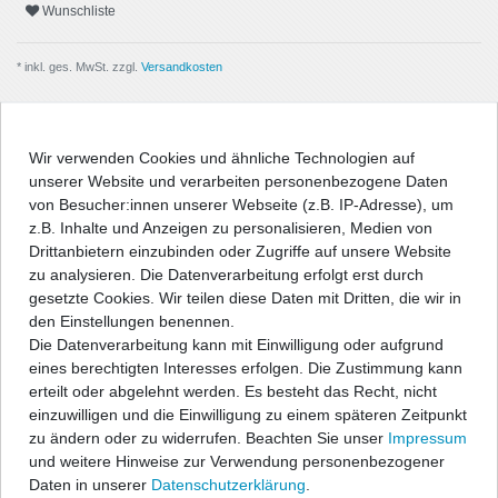
Wunschliste
* inkl. ges. MwSt. zzgl.
Versandkosten
Wir verwenden Cookies und ähnliche Technologien auf
unserer Website und verarbeiten personenbezogene Daten
Beschreibung
von Besucher:innen unserer Webseite (z.B. IP-Adresse), um
z.B. Inhalte und Anzeigen zu personalisieren, Medien von
Angaben Produktsicherheit
Drittanbietern einzubinden oder Zugriffe auf unsere Website
zu analysieren. Die Datenverarbeitung erfolgt erst durch
gesetzte Cookies. Wir teilen diese Daten mit Dritten, die wir in
Passform-Fußmatten:
den Einstellungen benennen.
Die Datenverarbeitung kann mit Einwilligung oder aufgrund
- passgenau nach Form des Fußraums
eines berechtigten Interesses erfolgen. Die Zustimmung kann
- hochwertige, strapazierfähige Velourqualität (ca. 600g/m²) mit
erteilt oder abgelehnt werden. Es besteht das Recht, nicht
Umkettelung
einzuwilligen und die Einwilligung zu einem späteren Zeitpunkt
- Antirutsch-Schutz auf der Unterseite
zu ändern oder zu widerrufen. Beachten Sie unser
Impressum
- entweder geeignet für vorhandenes Original-
und weitere Hinweise zur Verwendung personenbezogener
Befestigungssystem, oder im Lieferumfang befinden sich
Daten in unserer
Daten­schutz­erklärung
.
entsprechende Befestigungsteile zur Fixierung der Matten, wenn