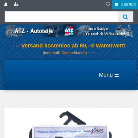
0,00 EUR
Versand kostenlos ab 69,--€ Warenwert!
+++
(innerhalb Deutschlands) +++
☰