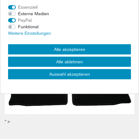
benötigt wird.
Essenziell
- Material:100% Polyamid, Velour (ca. 600g/m²)
Externe Medien
PayPal
Funktional
Weitere Einstellungen
Alle akzeptieren
Alle ablehnen
Auswahl akzeptieren
" >