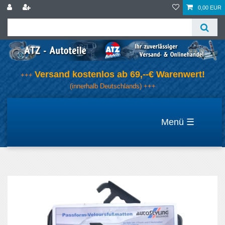
0,00 EUR
Versand kostenlos ab 69,--€ Warenwert!
+++
(innerhalb Deutschlands) +++
☰