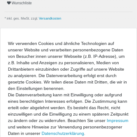
Wunschliste
* inkl. ges. MwSt. zzgl.
Versandkosten
Wir verwenden Cookies und ähnliche Technologien auf
unserer Website und verarbeiten personenbezogene Daten
Beschreibung
von Besucher:innen unserer Webseite (z.B. IP-Adresse), um
z.B. Inhalte und Anzeigen zu personalisieren, Medien von
Angaben Produktsicherheit
Drittanbietern einzubinden oder Zugriffe auf unsere Website
zu analysieren. Die Datenverarbeitung erfolgt erst durch
gesetzte Cookies. Wir teilen diese Daten mit Dritten, die wir in
Passform-Fußmatten:
den Einstellungen benennen.
Die Datenverarbeitung kann mit Einwilligung oder aufgrund
- passgenau nach Form des Fußraums
eines berechtigten Interesses erfolgen. Die Zustimmung kann
- hochwertige, strapazierfähige Velourqualität (ca. 600g/m²) mit
erteilt oder abgelehnt werden. Es besteht das Recht, nicht
Umkettelung
einzuwilligen und die Einwilligung zu einem späteren Zeitpunkt
- Antirutsch-Schutz auf der Unterseite
zu ändern oder zu widerrufen. Beachten Sie unser
Impressum
- entweder geeignet für vorhandenes Original-
und weitere Hinweise zur Verwendung personenbezogener
Befestigungssystem, oder im Lieferumfang befinden sich
Daten in unserer
Daten­schutz­erklärung
.
entsprechende Befestigungsteile zur Fixierung der Matten, wenn