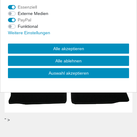
benötigt wird.
Essenziell
- Material:100% Polyamid, Velour (ca. 600g/m²)
Externe Medien
PayPal
Funktional
Weitere Einstellungen
Alle akzeptieren
Alle ablehnen
Auswahl akzeptieren
" >