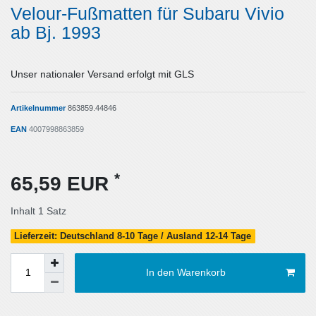
Velour-Fußmatten für Subaru Vivio
ab Bj. 1993
Unser nationaler Versand erfolgt mit GLS
Artikelnummer
863859.44846
EAN
4007998863859
*
65,59 EUR
Inhalt
1
Satz
Lieferzeit: Deutschland 8-10 Tage / Ausland 12-14 Tage
In den Warenkorb