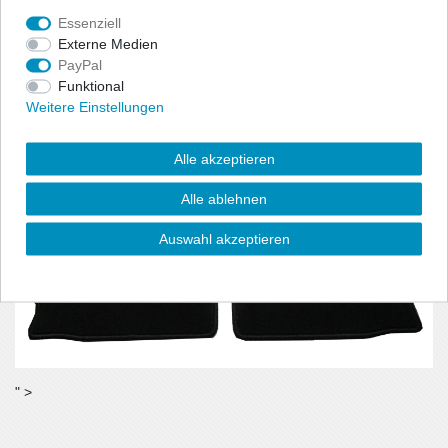
benötigt wird.
Essenziell
- Material:100% Polyamid, Velour (ca. 600g/m²)
Externe Medien
PayPal
Funktional
Weitere Einstellungen
Alle akzeptieren
Alle ablehnen
Auswahl akzeptieren
" >