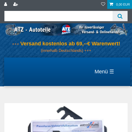
0,00 EUR
Versand kostenlos ab 69,--€ Warenwert!
+++
(innerhalb Deutschlands) +++
☰