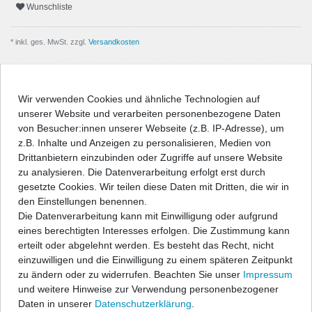
Wunschliste
* inkl. ges. MwSt. zzgl.
Versandkosten
Wir verwenden Cookies und ähnliche Technologien auf
unserer Website und verarbeiten personenbezogene Daten
Beschreibung
von Besucher:innen unserer Webseite (z.B. IP-Adresse), um
z.B. Inhalte und Anzeigen zu personalisieren, Medien von
Angaben Produktsicherheit
Drittanbietern einzubinden oder Zugriffe auf unsere Website
zu analysieren. Die Datenverarbeitung erfolgt erst durch
gesetzte Cookies. Wir teilen diese Daten mit Dritten, die wir in
Passform-Fußmatten:
den Einstellungen benennen.
Die Datenverarbeitung kann mit Einwilligung oder aufgrund
- passgenau nach Form des Fußraums
eines berechtigten Interesses erfolgen. Die Zustimmung kann
- hochwertige, strapazierfähige Velourqualität (ca. 600g/m²) mit
erteilt oder abgelehnt werden. Es besteht das Recht, nicht
Umkettelung
einzuwilligen und die Einwilligung zu einem späteren Zeitpunkt
- Antirutsch-Schutz auf der Unterseite
zu ändern oder zu widerrufen. Beachten Sie unser
Impressum
- entweder geeignet für vorhandenes Original-
und weitere Hinweise zur Verwendung personenbezogener
Befestigungssystem, oder im Lieferumfang befinden sich
Daten in unserer
Daten­schutz­erklärung
.
entsprechende Befestigungsteile zur Fixierung der Matten, wenn