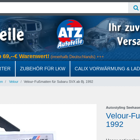
ab 69,--€ Warenwert!
(innerhalb Deutschlands) +++
RTER
ZUBEHÖR FÜR LKW
CALIX VORWÄRMUNG & LA
en
Velour
Velour-Fußmatten für Subaru SVX ab Bj. 1992
Autostyling Seehase
Velour-Fu
1992