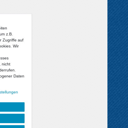
iten
um z.B.
 Zugriffe auf
ookies. Wir
esses
 nicht
derrufen.
ogener Daten
stellungen