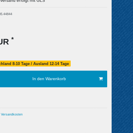
 Versand erfolgt mit GLS
35.44844
*
EUR
schland 8-10 Tage / Ausland 12-14 Tage
In den Warenkorb
Versandkosten