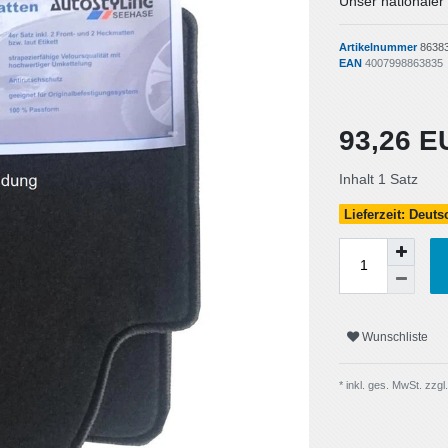
Unser nationaler
Artikelnummer
8638
EAN
4007998863835
93,26 
Inhalt
1
Satz
Lieferzeit: Deut
Wunschliste
* inkl. ges. MwSt. zzgl.